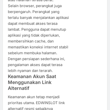
Selain browser, perangkat juga
berpengaruh. Perangkat yang
terlalu banyak menjalankan aplikasi
dapat membuat akses terasa
lambat. Pengguna dapat menutup
aplikasi yang tidak diperlukan,
membersihkan cache, dan
memastikan koneksi internet stabil
sebelum membuka halaman.
Dengan persiapan sederhana ini,
pengalaman akses dapat terasa
lebih nyaman dan terarah.
Keamanan Akun Saat
Menggunakan Link
Alternatif
Keamanan akun tetap menjadi
prioritas utama. EDWINSLOT link
alternatif resmi sebaiknya