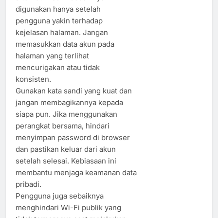
digunakan hanya setelah
pengguna yakin terhadap
kejelasan halaman. Jangan
memasukkan data akun pada
halaman yang terlihat
mencurigakan atau tidak
konsisten.
Gunakan kata sandi yang kuat dan
jangan membagikannya kepada
siapa pun. Jika menggunakan
perangkat bersama, hindari
menyimpan password di browser
dan pastikan keluar dari akun
setelah selesai. Kebiasaan ini
membantu menjaga keamanan data
pribadi.
Pengguna juga sebaiknya
menghindari Wi-Fi publik yang