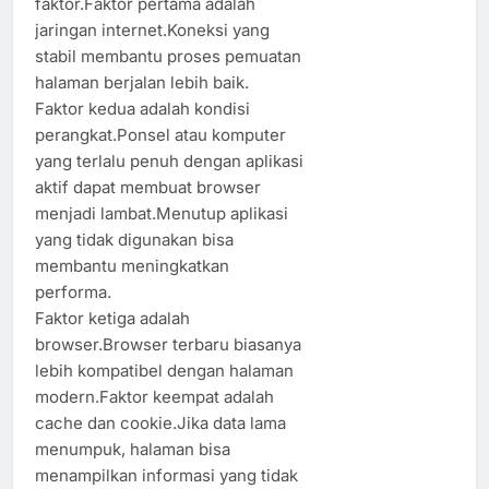
faktor.Faktor pertama adalah
jaringan internet.Koneksi yang
stabil membantu proses pemuatan
halaman berjalan lebih baik.
Faktor kedua adalah kondisi
perangkat.Ponsel atau komputer
yang terlalu penuh dengan aplikasi
aktif dapat membuat browser
menjadi lambat.Menutup aplikasi
yang tidak digunakan bisa
membantu meningkatkan
performa.
Faktor ketiga adalah
browser.Browser terbaru biasanya
lebih kompatibel dengan halaman
modern.Faktor keempat adalah
cache dan cookie.Jika data lama
menumpuk, halaman bisa
menampilkan informasi yang tidak