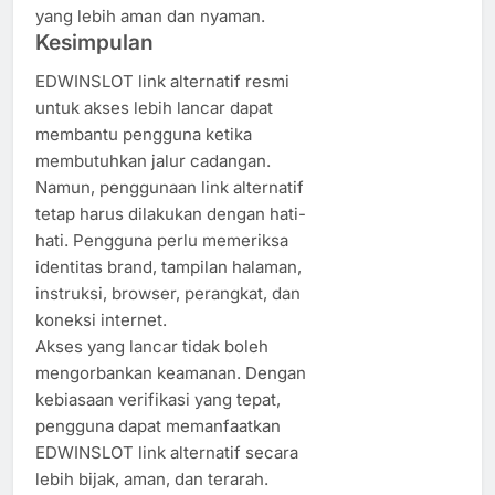
yang lebih aman dan nyaman.
Kesimpulan
EDWINSLOT link alternatif resmi
untuk akses lebih lancar dapat
membantu pengguna ketika
membutuhkan jalur cadangan.
Namun, penggunaan link alternatif
tetap harus dilakukan dengan hati-
hati. Pengguna perlu memeriksa
identitas brand, tampilan halaman,
instruksi, browser, perangkat, dan
koneksi internet.
Akses yang lancar tidak boleh
mengorbankan keamanan. Dengan
kebiasaan verifikasi yang tepat,
pengguna dapat memanfaatkan
EDWINSLOT link alternatif secara
lebih bijak, aman, dan terarah.