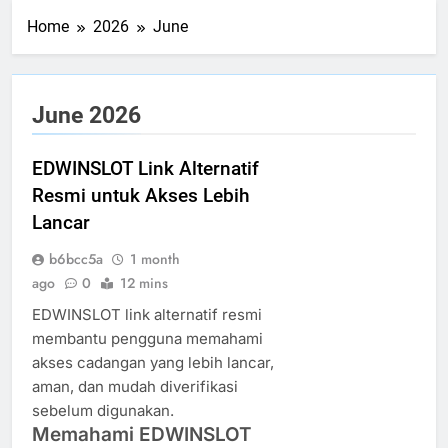
Home
2026
June
June 2026
EDWINSLOT Link Alternatif
Resmi untuk Akses Lebih
Lancar
b6bcc5a
1 month
ago
0
12 mins
EDWINSLOT link alternatif resmi
membantu pengguna memahami
akses cadangan yang lebih lancar,
aman, dan mudah diverifikasi
sebelum digunakan.
Memahami EDWINSLOT