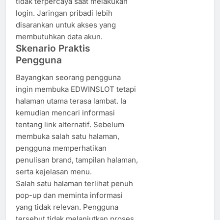
tidak terpercaya saat melakukan
login. Jaringan pribadi lebih
disarankan untuk akses yang
membutuhkan data akun.
Skenario Praktis
Pengguna
Bayangkan seorang pengguna
ingin membuka EDWINSLOT tetapi
halaman utama terasa lambat. Ia
kemudian mencari informasi
tentang link alternatif. Sebelum
membuka salah satu halaman,
pengguna memperhatikan
penulisan brand, tampilan halaman,
serta kejelasan menu.
Salah satu halaman terlihat penuh
pop-up dan meminta informasi
yang tidak relevan. Pengguna
tersebut tidak melanjutkan proses.