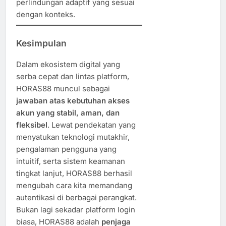
perlindungan adaptif yang sesuai
dengan konteks.
Kesimpulan
Dalam ekosistem digital yang
serba cepat dan lintas platform,
HORAS88 muncul sebagai
jawaban atas kebutuhan akses
akun yang stabil, aman, dan
fleksibel
. Lewat pendekatan yang
menyatukan teknologi mutakhir,
pengalaman pengguna yang
intuitif, serta sistem keamanan
tingkat lanjut, HORAS88 berhasil
mengubah cara kita memandang
autentikasi di berbagai perangkat.
Bukan lagi sekadar platform login
biasa, HORAS88 adalah
penjaga