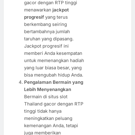
gacor dengan RTP tinggi
menawarkan
jackpot
progresif
yang terus
berkembang seiring
bertambahnya jumlah
taruhan yang dipasang.
Jackpot progresif ini
memberi Anda kesempatan
untuk memenangkan hadiah
yang luar biasa besar, yang
bisa mengubah hidup Anda.
Pengalaman Bermain yang
Lebih Menyenangkan
Bermain di situs slot
Thailand gacor dengan RTP
tinggi tidak hanya
meningkatkan peluang
kemenangan Anda, tetapi
juga memberikan