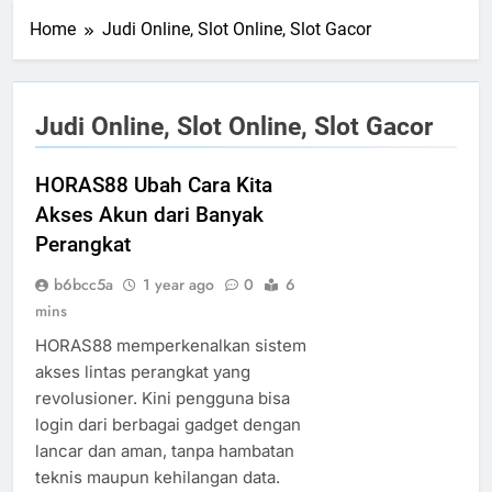
Home
Judi Online, Slot Online, Slot Gacor
Judi Online, Slot Online, Slot Gacor
HORAS88 Ubah Cara Kita
Akses Akun dari Banyak
Perangkat
b6bcc5a
1 year ago
0
6
mins
HORAS88 memperkenalkan sistem
akses lintas perangkat yang
revolusioner. Kini pengguna bisa
login dari berbagai gadget dengan
lancar dan aman, tanpa hambatan
teknis maupun kehilangan data.