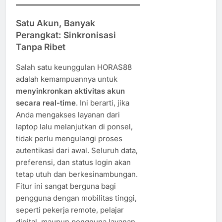
Satu Akun, Banyak
Perangkat: Sinkronisasi
Tanpa Ribet
Salah satu keunggulan HORAS88
adalah kemampuannya untuk
menyinkronkan aktivitas akun
secara real-time
. Ini berarti, jika
Anda mengakses layanan dari
laptop lalu melanjutkan di ponsel,
tidak perlu mengulangi proses
autentikasi dari awal. Seluruh data,
preferensi, dan status login akan
tetap utuh dan berkesinambungan.
Fitur ini sangat berguna bagi
pengguna dengan mobilitas tinggi,
seperti pekerja remote, pelajar
digital, maupun pengguna layanan