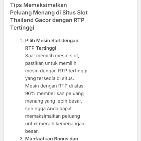
Tips Memaksimalkan
Peluang Menang di Situs Slot
Thailand Gacor dengan RTP
Tertinggi
Pilih Mesin Slot dengan
RTP Tertinggi
Saat memilih mesin slot,
pastikan untuk memilih
mesin dengan RTP tertinggi
yang tersedia di situs.
Mesin dengan RTP di atas
96% memberikan peluang
menang yang lebih besar,
sehingga Anda dapat
memaksimalkan peluang
untuk meraih kemenangan
besar.
Manfaatkan Bonus dan