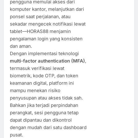
pengguna memulai akses dari
komputer kantor, melanjutkan dari
ponsel saat perjalanan, atau
sekadar mengecek notifikasi lewat
tablet—HORAS88 menjamin
pengalaman login yang konsisten
dan aman.
Dengan implementasi teknologi
multi-factor authentication (MFA)
,
termasuk verifikasi lewat
biometrik, kode OTP, dan token
keamanan digital, platform ini
mampu menekan risiko
penyusupan atau akses tidak sah.
Bahkan jika terjadi perpindahan
perangkat, sesi pengguna tetap
dapat dipantau dan dikontrol
dengan mudah dari satu dashboard
pusat.