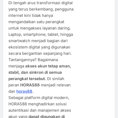
Di tengah arus transformasi digital
yang terus berkembang, pengguna
internet kini tidak hanya
mengandalkan satu perangkat
untuk mengakses layanan daring.
Laptop, smartphone, tablet, hingga
smartwatch menjadi bagian dari
ekosistem digital yang digunakan
secara bergantian sepanjang hari.
Tantangannya? Bagaimana
menjaga
akses akun tetap aman,
stabil, dan sinkron di semua
perangkat tersebut.
Di sinilah
peran
HORAS88
menjadi relevan
dan
horas88
.
Sebagai platform digital modern,
HORAS88 menghadirkan solusi
autentikasi dan manajemen akses
akun yang
dapat digunakan di