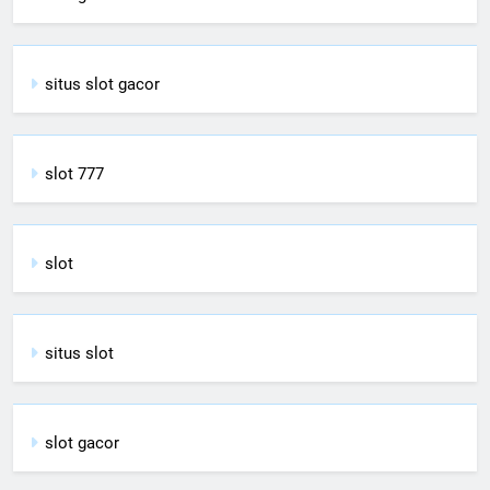
situs slot gacor
slot 777
slot
situs slot
slot gacor