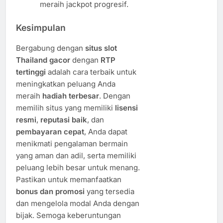
meraih jackpot progresif.
Kesimpulan
Bergabung dengan
situs slot
Thailand gacor
dengan
RTP
tertinggi
adalah cara terbaik untuk
meningkatkan peluang Anda
meraih
hadiah terbesar
. Dengan
memilih situs yang memiliki
lisensi
resmi
,
reputasi baik
, dan
pembayaran cepat
, Anda dapat
menikmati pengalaman bermain
yang aman dan adil, serta memiliki
peluang lebih besar untuk menang.
Pastikan untuk memanfaatkan
bonus dan promosi
yang tersedia
dan mengelola modal Anda dengan
bijak. Semoga keberuntungan