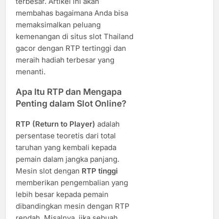
terbesar. Artikel ini akan
membahas bagaimana Anda bisa
memaksimalkan peluang
kemenangan di situs slot Thailand
gacor dengan RTP tertinggi dan
meraih hadiah terbesar yang
menanti.
Apa Itu RTP dan Mengapa
Penting dalam Slot Online?
RTP (Return to Player)
adalah
persentase teoretis dari total
taruhan yang kembali kepada
pemain dalam jangka panjang.
Mesin slot dengan
RTP tinggi
memberikan pengembalian yang
lebih besar kepada pemain
dibandingkan mesin dengan RTP
rendah. Misalnya, jika sebuah