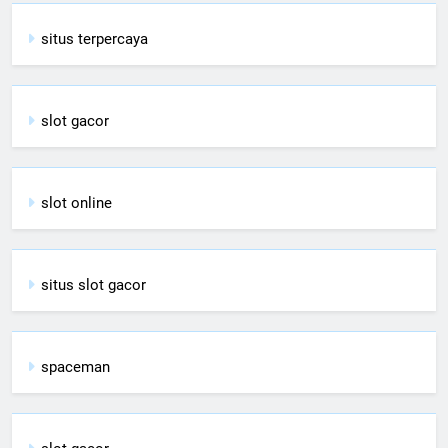
situs terpercaya
slot gacor
slot online
situs slot gacor
spaceman