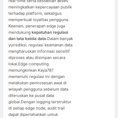
real-time serta kestabilan akses
meningkatkan kepercayaan publik
terhadap platform, sekaligus
memperkuat loyalitas pengguna.
Keenam, penerapan edge juga
mendukung
kepatuhan regulasi
dan tata kelola data
.Dalam banyak
yurisdiksi, regulasi keamanan data
mengharuskan informasi sensitif
diproses atau disimpan secara
lokal.Edge computing
memungkinkan Kaya787
memenuhi regulasi ini dengan
melakukan pemrosesan awal di
wilayah pengguna sebelum data
diteruskan ke pusat data
global.Dengan logging terstruktur
di setiap edge node, audit trail
dapat dipertahankan untuk