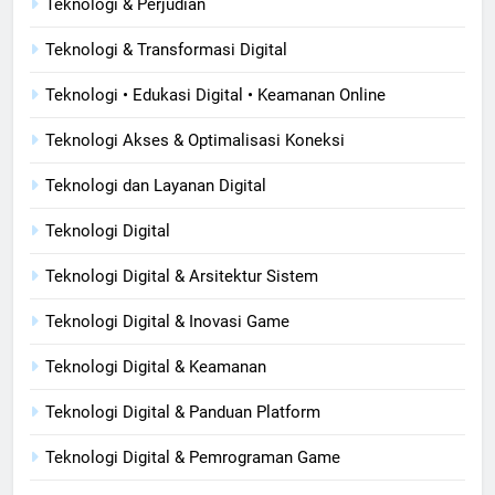
Teknologi & Perjudian
Teknologi & Transformasi Digital
Teknologi • Edukasi Digital • Keamanan Online
Teknologi Akses & Optimalisasi Koneksi
Teknologi dan Layanan Digital
Teknologi Digital
Teknologi Digital & Arsitektur Sistem
Teknologi Digital & Inovasi Game
Teknologi Digital & Keamanan
Teknologi Digital & Panduan Platform
Teknologi Digital & Pemrograman Game