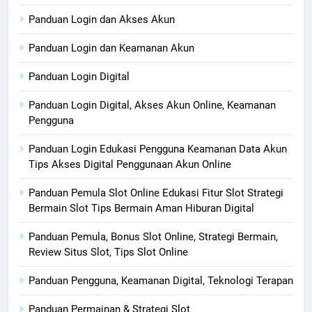
Panduan Login dan Akses Akun
Panduan Login dan Keamanan Akun
Panduan Login Digital
Panduan Login Digital, Akses Akun Online, Keamanan
Pengguna
Panduan Login Edukasi Pengguna Keamanan Data Akun
Tips Akses Digital Penggunaan Akun Online
Panduan Pemula Slot Online Edukasi Fitur Slot Strategi
Bermain Slot Tips Bermain Aman Hiburan Digital
Panduan Pemula, Bonus Slot Online, Strategi Bermain,
Review Situs Slot, Tips Slot Online
Panduan Pengguna, Keamanan Digital, Teknologi Terapan
Panduan Permainan & Strategi Slot