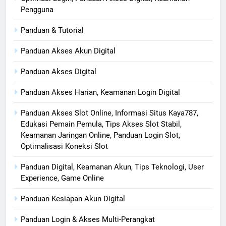
Pengguna
Panduan & Tutorial
Panduan Akses Akun Digital
Panduan Akses Digital
Panduan Akses Harian, Keamanan Login Digital
Panduan Akses Slot Online, Informasi Situs Kaya787,
Edukasi Pemain Pemula, Tips Akses Slot Stabil,
Keamanan Jaringan Online, Panduan Login Slot,
Optimalisasi Koneksi Slot
Panduan Digital, Keamanan Akun, Tips Teknologi, User
Experience, Game Online
Panduan Kesiapan Akun Digital
Panduan Login & Akses Multi-Perangkat