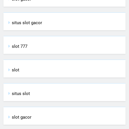
situs slot gacor
slot 777
slot
situs slot
slot gacor