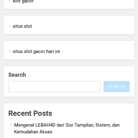
slot gacor
situs slot
situs slot gacor hari ini
Search
SEARCH
Recent Posts
Mengenal LEBAH4D dari Sisi Tampilan, Sistem, dan
Kemudahan Akses