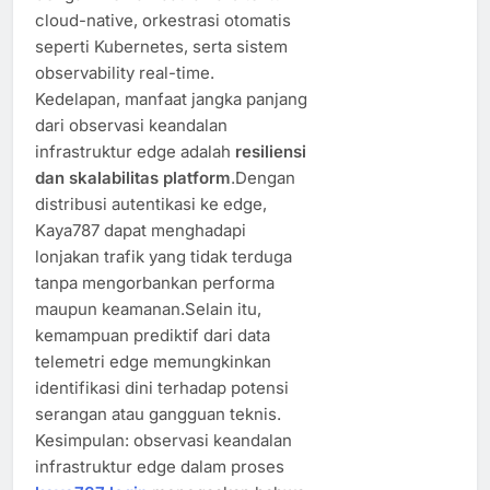
cloud-native, orkestrasi otomatis
seperti Kubernetes, serta sistem
observability real-time.
Kedelapan, manfaat jangka panjang
dari observasi keandalan
infrastruktur edge adalah
resiliensi
dan skalabilitas platform
.Dengan
distribusi autentikasi ke edge,
Kaya787 dapat menghadapi
lonjakan trafik yang tidak terduga
tanpa mengorbankan performa
maupun keamanan.Selain itu,
kemampuan prediktif dari data
telemetri edge memungkinkan
identifikasi dini terhadap potensi
serangan atau gangguan teknis.
Kesimpulan: observasi keandalan
infrastruktur edge dalam proses