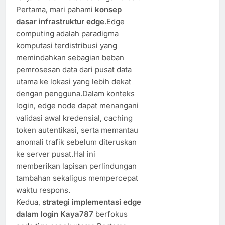
Pertama, mari pahami
konsep
dasar infrastruktur edge
.Edge
computing adalah paradigma
komputasi terdistribusi yang
memindahkan sebagian beban
pemrosesan data dari pusat data
utama ke lokasi yang lebih dekat
dengan pengguna.Dalam konteks
login, edge node dapat menangani
validasi awal kredensial, caching
token autentikasi, serta memantau
anomali trafik sebelum diteruskan
ke server pusat.Hal ini
memberikan lapisan perlindungan
tambahan sekaligus mempercepat
waktu respons.
Kedua,
strategi implementasi edge
dalam login Kaya787
berfokus