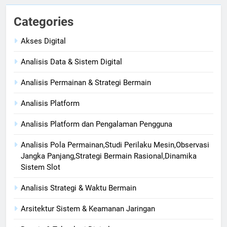
Categories
Akses Digital
Analisis Data & Sistem Digital
Analisis Permainan & Strategi Bermain
Analisis Platform
Analisis Platform dan Pengalaman Pengguna
Analisis Pola Permainan,Studi Perilaku Mesin,Observasi
Jangka Panjang,Strategi Bermain Rasional,Dinamika
Sistem Slot
Analisis Strategi & Waktu Bermain
Arsitektur Sistem & Keamanan Jaringan