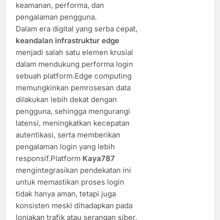
keamanan, performa, dan
pengalaman pengguna.
Dalam era digital yang serba cepat,
keandalan infrastruktur edge
menjadi salah satu elemen krusial
dalam mendukung performa login
sebuah platform.Edge computing
memungkinkan pemrosesan data
dilakukan lebih dekat dengan
pengguna, sehingga mengurangi
latensi, meningkatkan kecepatan
autentikasi, serta memberikan
pengalaman login yang lebih
responsif.Platform
Kaya787
mengintegrasikan pendekatan ini
untuk memastikan proses login
tidak hanya aman, tetapi juga
konsisten meski dihadapkan pada
lonjakan trafik atau serangan siber.