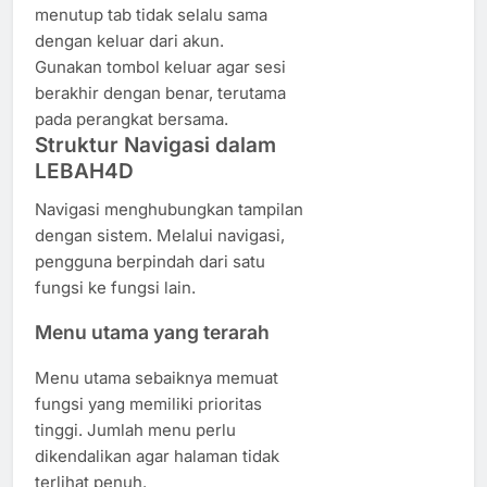
menutup tab tidak selalu sama
dengan keluar dari akun.
Gunakan tombol keluar agar sesi
berakhir dengan benar, terutama
pada perangkat bersama.
Struktur Navigasi dalam
LEBAH4D
Navigasi menghubungkan tampilan
dengan sistem. Melalui navigasi,
pengguna berpindah dari satu
fungsi ke fungsi lain.
Menu utama yang terarah
Menu utama sebaiknya memuat
fungsi yang memiliki prioritas
tinggi. Jumlah menu perlu
dikendalikan agar halaman tidak
terlihat penuh.