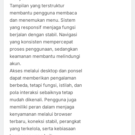
Tampilan yang terstruktur
membantu pengguna membaca
dan menemukan menu. Sistem
yang responsif menjaga fungsi
berjalan dengan stabil. Navigasi
yang konsisten mempercepat
proses penggunaan, sedangkan
keamanan membantu melindungi
akun.
Akses melalui desktop dan ponsel
dapat memberikan pengalaman
berbeda, tetapi fungsi, istilah, dan
pola interaksi sebaiknya tetap
mudah dikenali. Pengguna juga
memiliki peran dalam menjaga
kenyamanan melalui browser
terbaru, koneksi stabil, perangkat
yang terkelola, serta kebiasaan