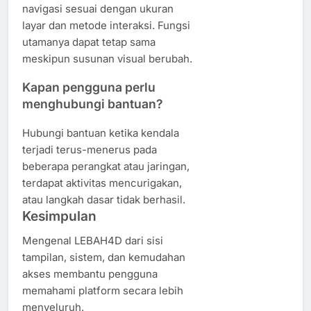
navigasi sesuai dengan ukuran
layar dan metode interaksi. Fungsi
utamanya dapat tetap sama
meskipun susunan visual berubah.
Kapan pengguna perlu
menghubungi bantuan?
Hubungi bantuan ketika kendala
terjadi terus-menerus pada
beberapa perangkat atau jaringan,
terdapat aktivitas mencurigakan,
atau langkah dasar tidak berhasil.
Kesimpulan
Mengenal LEBAH4D dari sisi
tampilan, sistem, dan kemudahan
akses membantu pengguna
memahami platform secara lebih
menyeluruh.