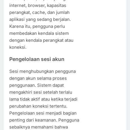
internet, browser, kapasitas
perangkat, cache, dan jumlah
aplikasi yang sedang berjalan.
Karena itu, pengguna perlu
membedakan kendala sistem
dengan kendala perangkat atau
koneksi.
Pengelolaan sesi akun
Sesi menghubungkan pengguna
dengan akun selama proses
penggunaan. Sistem dapat
mengakhiri sesi setelah terlalu
lama tidak aktif atau ketika terjadi
perubahan koneksi tertentu.
Pengelolaan sesi menjadi bagian
penting dari keamanan. Pengguna
sebaiknya memahami bahwa