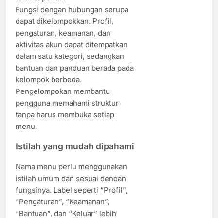
Fungsi dengan hubungan serupa
dapat dikelompokkan. Profil,
pengaturan, keamanan, dan
aktivitas akun dapat ditempatkan
dalam satu kategori, sedangkan
bantuan dan panduan berada pada
kelompok berbeda.
Pengelompokan membantu
pengguna memahami struktur
tanpa harus membuka setiap
menu.
Istilah yang mudah dipahami
Nama menu perlu menggunakan
istilah umum dan sesuai dengan
fungsinya. Label seperti “Profil”,
“Pengaturan”, “Keamanan”,
“Bantuan”, dan “Keluar” lebih