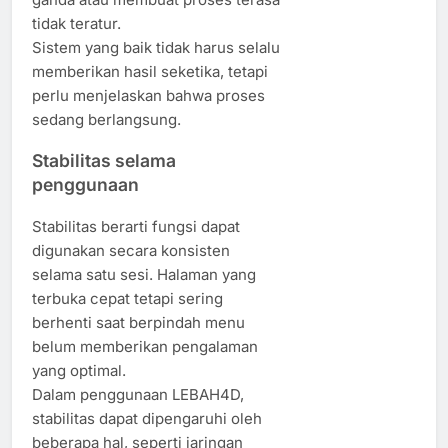
tidak teratur.
Sistem yang baik tidak harus selalu
memberikan hasil seketika, tetapi
perlu menjelaskan bahwa proses
sedang berlangsung.
Stabilitas selama
penggunaan
Stabilitas berarti fungsi dapat
digunakan secara konsisten
selama satu sesi. Halaman yang
terbuka cepat tetapi sering
berhenti saat berpindah menu
belum memberikan pengalaman
yang optimal.
Dalam penggunaan LEBAH4D,
stabilitas dapat dipengaruhi oleh
beberapa hal, seperti jaringan