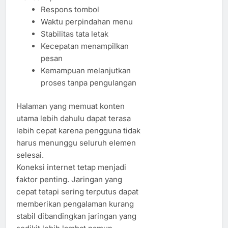
Respons tombol
Waktu perpindahan menu
Stabilitas tata letak
Kecepatan menampilkan
pesan
Kemampuan melanjutkan
proses tanpa pengulangan
Halaman yang memuat konten
utama lebih dahulu dapat terasa
lebih cepat karena pengguna tidak
harus menunggu seluruh elemen
selesai.
Koneksi internet tetap menjadi
faktor penting. Jaringan yang
cepat tetapi sering terputus dapat
memberikan pengalaman kurang
stabil dibandingkan jaringan yang