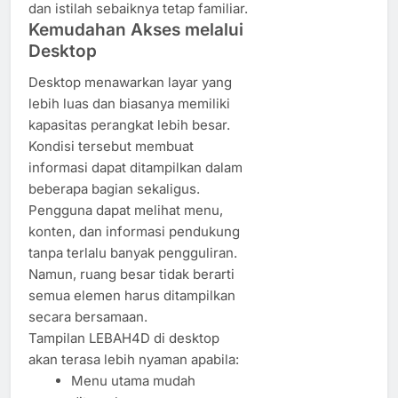
dan istilah sebaiknya tetap familiar.
Kemudahan Akses melalui
Desktop
Desktop menawarkan layar yang
lebih luas dan biasanya memiliki
kapasitas perangkat lebih besar.
Kondisi tersebut membuat
informasi dapat ditampilkan dalam
beberapa bagian sekaligus.
Pengguna dapat melihat menu,
konten, dan informasi pendukung
tanpa terlalu banyak pengguliran.
Namun, ruang besar tidak berarti
semua elemen harus ditampilkan
secara bersamaan.
Tampilan LEBAH4D di desktop
akan terasa lebih nyaman apabila:
Menu utama mudah