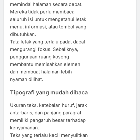
memindai halaman secara cepat.
Mereka tidak perlu membaca
seluruh isi untuk mengetahui letak
menu, informasi, atau tombol yang
dibutuhkan.
Tata letak yang terlalu padat dapat
mengurangi fokus. Sebaliknya,
penggunaan ruang kosong
membantu memisahkan elemen
dan membuat halaman lebih
nyaman dilihat.
Tipografi yang mudah dibaca
Ukuran teks, ketebalan huruf, jarak
antarbaris, dan panjang paragraf
memiliki pengaruh besar terhadap
kenyamanan.
Teks yang terlalu kecil menyulitkan