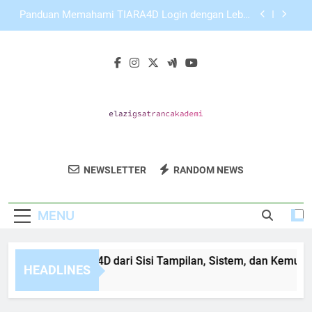
Skip
EDWINSLOT Link Alternatif Resmi untuk Akses
to
Lebih Lancar
content
Cara EDWINSLOT Login dengan Lancar melalui
Mobile dan Desktop
Mengenal LEBAH4D dari Sisi Tampilan, Sistem,
dan Kemudahan Akses
Panduan Memahami TIARA4D Login dengan Lebih
Aman
EDWINSLOT Link Alternatif Resmi untuk Akses
Lebih Lancar
Elazig Satranç
Belajar Catur Di Elazig Satranç Akademi,
Cara EDWINSLOT Login dengan Lancar melalui
NEWSLETTER
RANDOM NEWS
Akademi
Mobile dan Desktop
Pusat Pelatihan Untuk Pemain Catur Semua
Level.
MENU
ngenal LEBAH4D dari Sisi Tampilan, Sistem, dan Kemudahan
HEADLINES
Weeks Ago