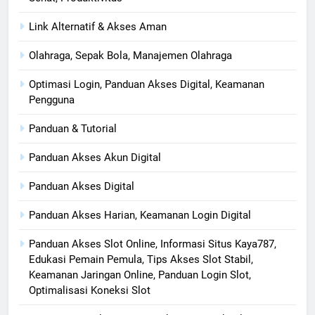
Link Alternatif & Akses Aman
Olahraga, Sepak Bola, Manajemen Olahraga
Optimasi Login, Panduan Akses Digital, Keamanan
Pengguna
Panduan & Tutorial
Panduan Akses Akun Digital
Panduan Akses Digital
Panduan Akses Harian, Keamanan Login Digital
Panduan Akses Slot Online, Informasi Situs Kaya787,
Edukasi Pemain Pemula, Tips Akses Slot Stabil,
Keamanan Jaringan Online, Panduan Login Slot,
Optimalisasi Koneksi Slot