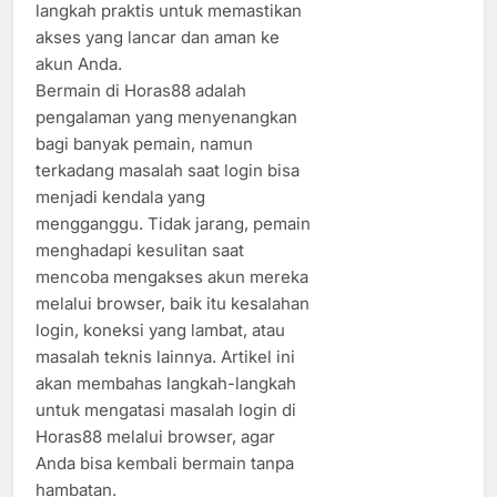
langkah praktis untuk memastikan
akses yang lancar dan aman ke
akun Anda.
Bermain di Horas88 adalah
pengalaman yang menyenangkan
bagi banyak pemain, namun
terkadang masalah saat login bisa
menjadi kendala yang
mengganggu. Tidak jarang, pemain
menghadapi kesulitan saat
mencoba mengakses akun mereka
melalui browser, baik itu kesalahan
login, koneksi yang lambat, atau
masalah teknis lainnya. Artikel ini
akan membahas langkah-langkah
untuk mengatasi masalah login di
Horas88 melalui browser, agar
Anda bisa kembali bermain tanpa
hambatan.