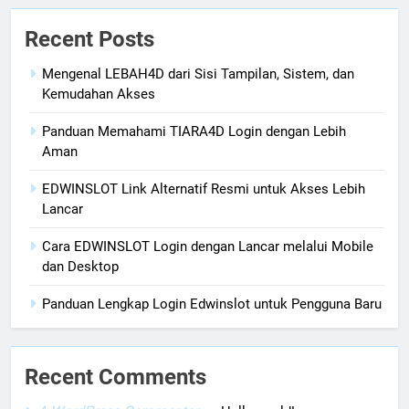
Recent Posts
Mengenal LEBAH4D dari Sisi Tampilan, Sistem, dan
Kemudahan Akses
Panduan Memahami TIARA4D Login dengan Lebih
Aman
EDWINSLOT Link Alternatif Resmi untuk Akses Lebih
Lancar
Cara EDWINSLOT Login dengan Lancar melalui Mobile
dan Desktop
Panduan Lengkap Login Edwinslot untuk Pengguna Baru
Recent Comments