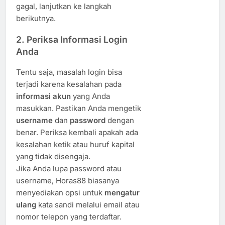
gagal, lanjutkan ke langkah
berikutnya.
2. Periksa Informasi Login
Anda
Tentu saja, masalah login bisa
terjadi karena kesalahan pada
informasi akun
yang Anda
masukkan. Pastikan Anda mengetik
username
dan
password
dengan
benar. Periksa kembali apakah ada
kesalahan ketik atau huruf kapital
yang tidak disengaja.
Jika Anda lupa password atau
username, Horas88 biasanya
menyediakan opsi untuk
mengatur
ulang
kata sandi melalui email atau
nomor telepon yang terdaftar.