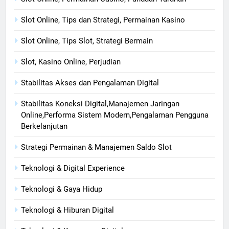
Slot Online, Tips dan Strategi, Permainan Kasino
Slot Online, Tips Slot, Strategi Bermain
Slot, Kasino Online, Perjudian
Stabilitas Akses dan Pengalaman Digital
Stabilitas Koneksi Digital,Manajemen Jaringan
Online,Performa Sistem Modern,Pengalaman Pengguna
Berkelanjutan
Strategi Permainan & Manajemen Saldo Slot
Teknologi & Digital Experience
Teknologi & Gaya Hidup
Teknologi & Hiburan Digital