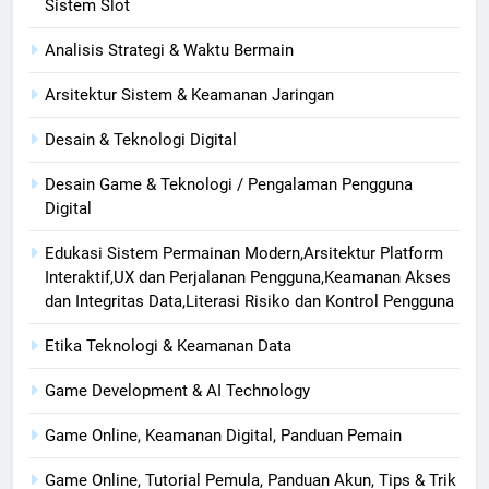
Sistem Slot
Analisis Strategi & Waktu Bermain
Arsitektur Sistem & Keamanan Jaringan
Desain & Teknologi Digital
Desain Game & Teknologi / Pengalaman Pengguna
Digital
Edukasi Sistem Permainan Modern,Arsitektur Platform
Interaktif,UX dan Perjalanan Pengguna,Keamanan Akses
dan Integritas Data,Literasi Risiko dan Kontrol Pengguna
Etika Teknologi & Keamanan Data
Game Development & AI Technology
Game Online, Keamanan Digital, Panduan Pemain
Game Online, Tutorial Pemula, Panduan Akun, Tips & Trik