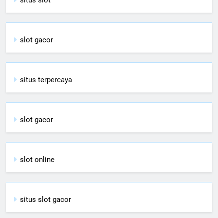
situs slot
slot gacor
situs terpercaya
slot gacor
slot online
situs slot gacor