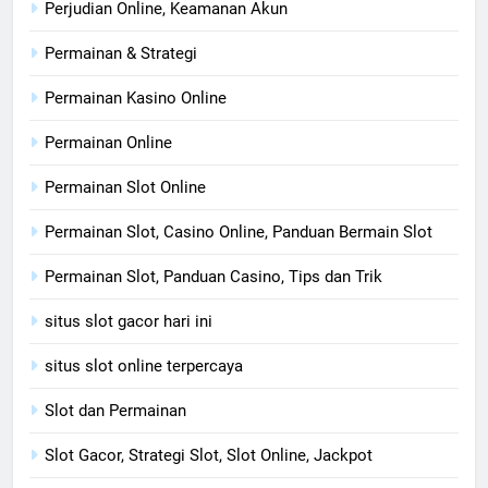
Perjudian Online, Keamanan Akun
Permainan & Strategi
Permainan Kasino Online
Permainan Online
Permainan Slot Online
Permainan Slot, Casino Online, Panduan Bermain Slot
Permainan Slot, Panduan Casino, Tips dan Trik
situs slot gacor hari ini
situs slot online terpercaya
Slot dan Permainan
Slot Gacor, Strategi Slot, Slot Online, Jackpot