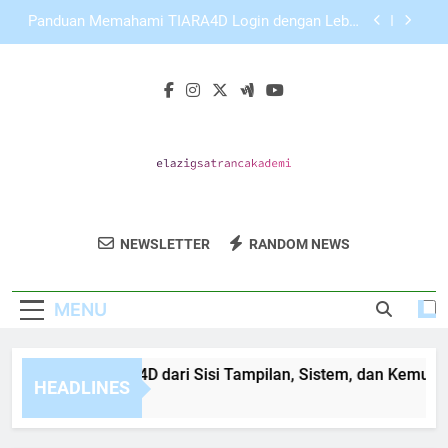
Skip
EDWINSLOT Link Alternatif Resmi untuk Akses
to
Lebih Lancar
content
Cara EDWINSLOT Login dengan Lancar melalui
Mobile dan Desktop
Mengenal LEBAH4D dari Sisi Tampilan, Sistem,
dan Kemudahan Akses
Panduan Memahami TIARA4D Login dengan Lebih
Aman
EDWINSLOT Link Alternatif Resmi untuk Akses
Lebih Lancar
Elazig Satranç
Belajar Catur Di Elazig Satranç Akademi,
Cara EDWINSLOT Login dengan Lancar melalui
NEWSLETTER
RANDOM NEWS
Akademi
Mobile dan Desktop
Pusat Pelatihan Untuk Pemain Catur Semua
Level.
MENU
engenal LEBAH4D dari Sisi Tampilan, Sistem, dan Kemudaha
HEADLINES
 Weeks Ago