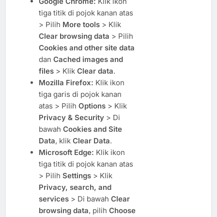
Google Chrome:
Klik ikon
tiga titik di pojok kanan atas
> Pilih
More tools
> Klik
Clear browsing data
> Pilih
Cookies and other site data
dan
Cached images and
files
> Klik
Clear data
.
Mozilla Firefox:
Klik ikon
tiga garis di pojok kanan
atas > Pilih
Options
> Klik
Privacy & Security
> Di
bawah
Cookies and Site
Data
, klik
Clear Data
.
Microsoft Edge:
Klik ikon
tiga titik di pojok kanan atas
> Pilih
Settings
> Klik
Privacy, search, and
services
> Di bawah
Clear
browsing data
, pilih
Choose