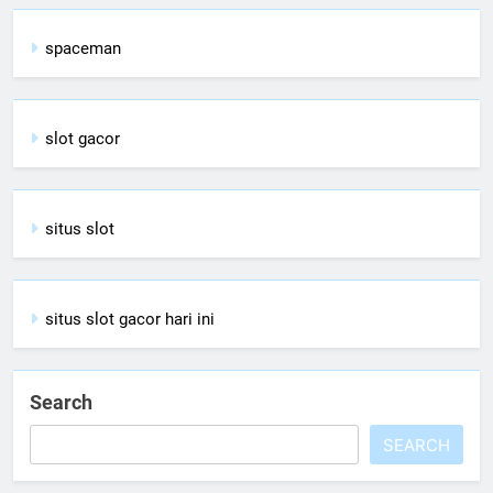
spaceman
slot gacor
situs slot
situs slot gacor hari ini
Search
SEARCH