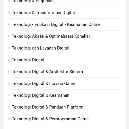
Teknologi & Perjudian
Teknologi & Transformasi Digital
Teknologi • Edukasi Digital • Keamanan Online
Teknologi Akses & Optimalisasi Koneksi
Teknologi dan Layanan Digital
Teknologi Digital
Teknologi Digital & Arsitektur Sistem
Teknologi Digital & Inovasi Game
Teknologi Digital & Keamanan
Teknologi Digital & Panduan Platform
Teknologi Digital & Pemrograman Game