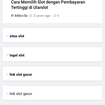
Cara Memilih Slot dengan Pembayaran
Tertinggi di Ularslot
b6bcc5a
2 years ago
0
situs slot
togel slot
link slot gacor
link slot gacor