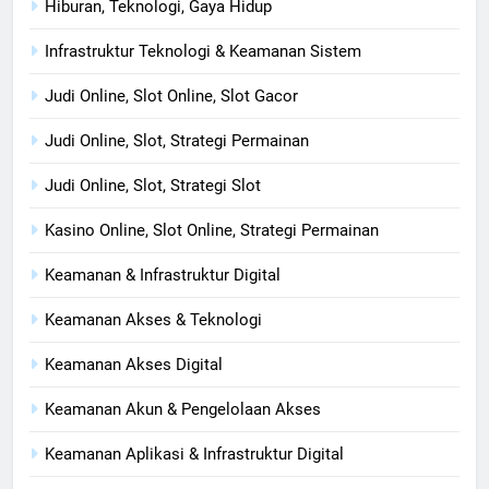
Hiburan, Teknologi, Gaya Hidup
Infrastruktur Teknologi & Keamanan Sistem
Judi Online, Slot Online, Slot Gacor
Judi Online, Slot, Strategi Permainan
Judi Online, Slot, Strategi Slot
Kasino Online, Slot Online, Strategi Permainan
Keamanan & Infrastruktur Digital
Keamanan Akses & Teknologi
Keamanan Akses Digital
Keamanan Akun & Pengelolaan Akses
Keamanan Aplikasi & Infrastruktur Digital