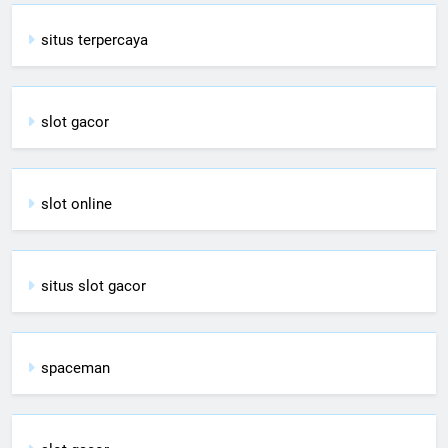
situs terpercaya
slot gacor
slot online
situs slot gacor
spaceman