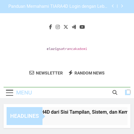
Skip
Panduan Memahami TIARA4D Login dengan Lebih
Aman
to
EDWINSLOT Link Alternatif Resmi untuk Akses
content
Lebih Lancar
Cara EDWINSLOT Login dengan Lancar melalui
Mobile dan Desktop
Mengenal LEBAH4D dari Sisi Tampilan, Sistem,
dan Kemudahan Akses
Panduan Memahami TIARA4D Login dengan Lebih
Aman
Elazig Satranç
Belajar Catur Di Elazig Satranç Akademi,
EDWINSLOT Link Alternatif Resmi untuk Akses
NEWSLETTER
RANDOM NEWS
Lebih Lancar
Akademi
Pusat Pelatihan Untuk Pemain Catur Semua
Cara EDWINSLOT Login dengan Lancar melalui
Level.
Mobile dan Desktop
MENU
Mengenal LEBAH4D dari Sisi Tampilan, Sistem, dan Kemuda
HEADLINES
4 Weeks Ago