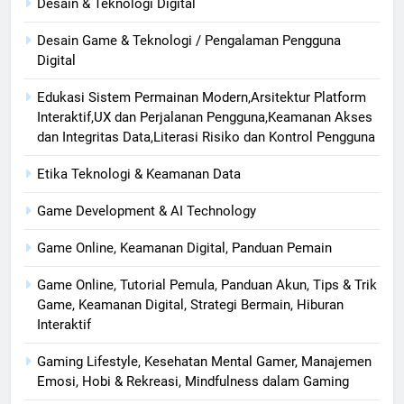
Desain & Teknologi Digital
Desain Game & Teknologi / Pengalaman Pengguna
Digital
Edukasi Sistem Permainan Modern,Arsitektur Platform
Interaktif,UX dan Perjalanan Pengguna,Keamanan Akses
dan Integritas Data,Literasi Risiko dan Kontrol Pengguna
Etika Teknologi & Keamanan Data
Game Development & AI Technology
Game Online, Keamanan Digital, Panduan Pemain
Game Online, Tutorial Pemula, Panduan Akun, Tips & Trik
Game, Keamanan Digital, Strategi Bermain, Hiburan
Interaktif
Gaming Lifestyle, Kesehatan Mental Gamer, Manajemen
Emosi, Hobi & Rekreasi, Mindfulness dalam Gaming