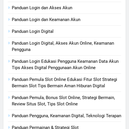
Panduan Login dan Akses Akun
Panduan Login dan Keamanan Akun
Panduan Login Digital
Panduan Login Digital, Akses Akun Online, Keamanan
Pengguna
Panduan Login Edukasi Pengguna Keamanan Data Akun
Tips Akses Digital Penggunaan Akun Online
Panduan Pemula Slot Online Edukasi Fitur Slot Strategi
Bermain Slot Tips Bermain Aman Hiburan Digital
Panduan Pemula, Bonus Slot Online, Strategi Bermain,
Review Situs Slot, Tips Slot Online
Panduan Pengguna, Keamanan Digital, Teknologi Terapan
Panduan Permainan & Strategi Slot