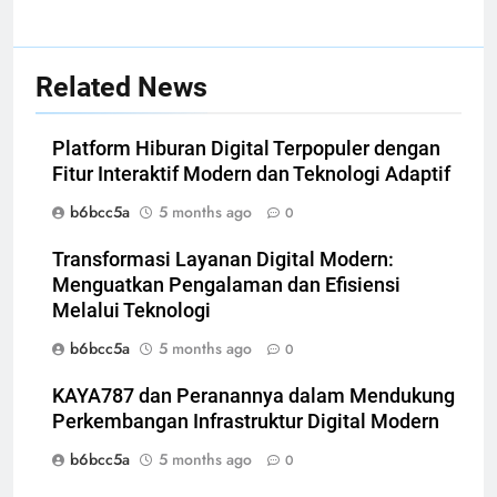
Related News
Platform Hiburan Digital Terpopuler dengan
Fitur Interaktif Modern dan Teknologi Adaptif
b6bcc5a
5 months ago
0
Transformasi Layanan Digital Modern:
Menguatkan Pengalaman dan Efisiensi
Melalui Teknologi
b6bcc5a
5 months ago
0
KAYA787 dan Peranannya dalam Mendukung
Perkembangan Infrastruktur Digital Modern
b6bcc5a
5 months ago
0