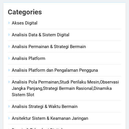
Categories
Akses Digital
Analisis Data & Sistem Digital
Analisis Permainan & Strategi Bermain
Analisis Platform
Analisis Platform dan Pengalaman Pengguna
Analisis Pola Permainan,Studi Perilaku Mesin,Observasi
Jangka Panjang,Strategi Bermain Rasional,Dinamika
Sistem Slot
Analisis Strategi & Waktu Bermain
Arsitektur Sistem & Keamanan Jaringan