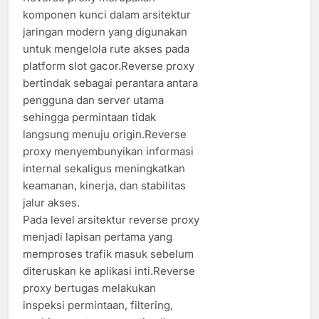
komponen kunci dalam arsitektur
jaringan modern yang digunakan
untuk mengelola rute akses pada
platform slot gacor.Reverse proxy
bertindak sebagai perantara antara
pengguna dan server utama
sehingga permintaan tidak
langsung menuju origin.Reverse
proxy menyembunyikan informasi
internal sekaligus meningkatkan
keamanan, kinerja, dan stabilitas
jalur akses.
Pada level arsitektur reverse proxy
menjadi lapisan pertama yang
memproses trafik masuk sebelum
diteruskan ke aplikasi inti.Reverse
proxy bertugas melakukan
inspeksi permintaan, filtering,