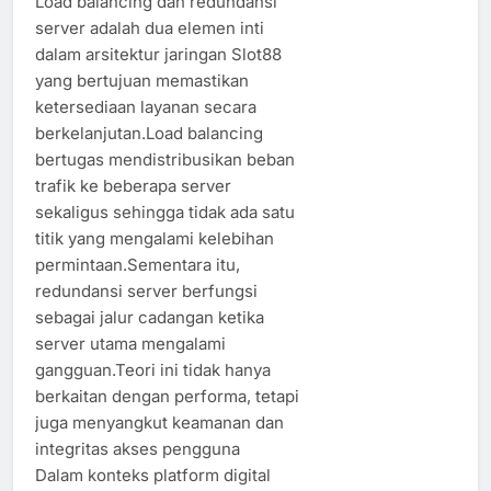
Load balancing dan redundansi
server adalah dua elemen inti
dalam arsitektur jaringan Slot88
yang bertujuan memastikan
ketersediaan layanan secara
berkelanjutan.Load balancing
bertugas mendistribusikan beban
trafik ke beberapa server
sekaligus sehingga tidak ada satu
titik yang mengalami kelebihan
permintaan.Sementara itu,
redundansi server berfungsi
sebagai jalur cadangan ketika
server utama mengalami
gangguan.Teori ini tidak hanya
berkaitan dengan performa, tetapi
juga menyangkut keamanan dan
integritas akses pengguna
Dalam konteks platform digital