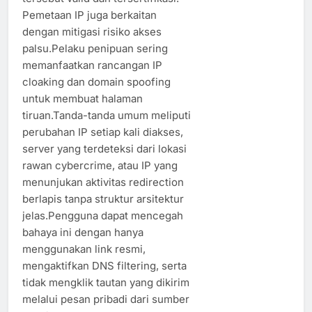
Pemetaan IP juga berkaitan
dengan mitigasi risiko akses
palsu.Pelaku penipuan sering
memanfaatkan rancangan IP
cloaking dan domain spoofing
untuk membuat halaman
tiruan.Tanda-tanda umum meliputi
perubahan IP setiap kali diakses,
server yang terdeteksi dari lokasi
rawan cybercrime, atau IP yang
menunjukan aktivitas redirection
berlapis tanpa struktur arsitektur
jelas.Pengguna dapat mencegah
bahaya ini dengan hanya
menggunakan link resmi,
mengaktifkan DNS filtering, serta
tidak mengklik tautan yang dikirim
melalui pesan pribadi dari sumber