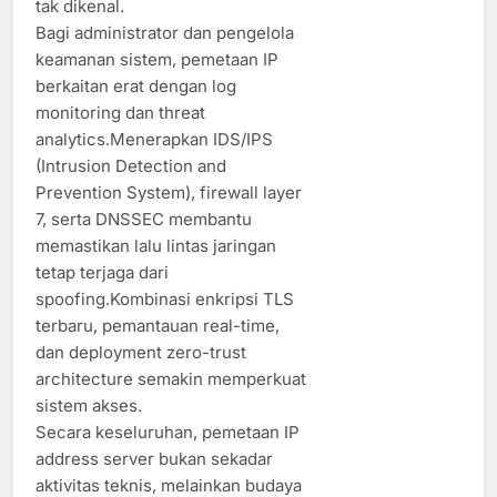
tak dikenal.
Bagi administrator dan pengelola
keamanan sistem, pemetaan IP
berkaitan erat dengan log
monitoring dan threat
analytics.Menerapkan IDS/IPS
(Intrusion Detection and
Prevention System), firewall layer
7, serta DNSSEC membantu
memastikan lalu lintas jaringan
tetap terjaga dari
spoofing.Kombinasi enkripsi TLS
terbaru, pemantauan real-time,
dan deployment zero-trust
architecture semakin memperkuat
sistem akses.
Secara keseluruhan, pemetaan IP
address server bukan sekadar
aktivitas teknis, melainkan budaya