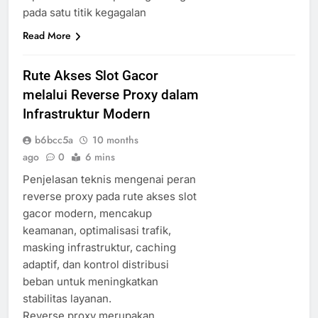
pada satu titik kegagalan
Read More
Rute Akses Slot Gacor
melalui Reverse Proxy dalam
Infrastruktur Modern
b6bcc5a
10 months
ago
0
6 mins
Penjelasan teknis mengenai peran
reverse proxy pada rute akses slot
gacor modern, mencakup
keamanan, optimalisasi trafik,
masking infrastruktur, caching
adaptif, dan kontrol distribusi
beban untuk meningkatkan
stabilitas layanan.
Reverse proxy merupakan