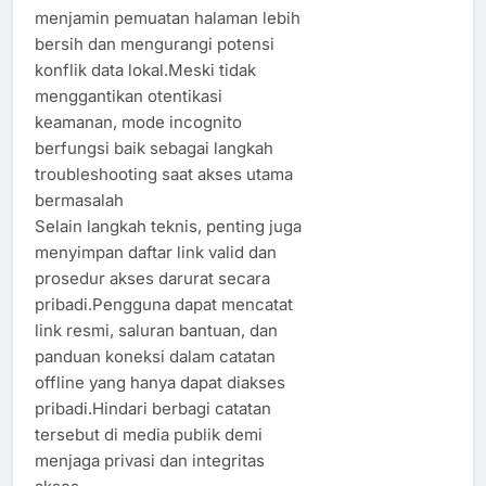
menjamin pemuatan halaman lebih
bersih dan mengurangi potensi
konflik data lokal.Meski tidak
menggantikan otentikasi
keamanan, mode incognito
berfungsi baik sebagai langkah
troubleshooting saat akses utama
bermasalah
Selain langkah teknis, penting juga
menyimpan daftar link valid dan
prosedur akses darurat secara
pribadi.Pengguna dapat mencatat
link resmi, saluran bantuan, dan
panduan koneksi dalam catatan
offline yang hanya dapat diakses
pribadi.Hindari berbagi catatan
tersebut di media publik demi
menjaga privasi dan integritas