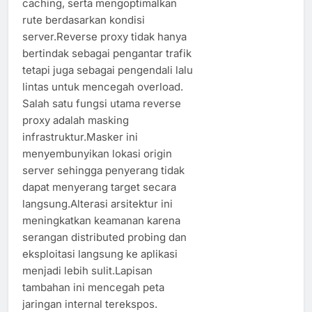
caching, serta mengoptimalkan
rute berdasarkan kondisi
server.Reverse proxy tidak hanya
bertindak sebagai pengantar trafik
tetapi juga sebagai pengendali lalu
lintas untuk mencegah overload.
Salah satu fungsi utama reverse
proxy adalah masking
infrastruktur.Masker ini
menyembunyikan lokasi origin
server sehingga penyerang tidak
dapat menyerang target secara
langsung.Alterasi arsitektur ini
meningkatkan keamanan karena
serangan distributed probing dan
eksploitasi langsung ke aplikasi
menjadi lebih sulit.Lapisan
tambahan ini mencegah peta
jaringan internal terekspos.