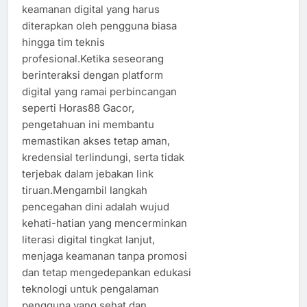
keamanan digital yang harus
diterapkan oleh pengguna biasa
hingga tim teknis
profesional.Ketika seseorang
berinteraksi dengan platform
digital yang ramai perbincangan
seperti Horas88 Gacor,
pengetahuan ini membantu
memastikan akses tetap aman,
kredensial terlindungi, serta tidak
terjebak dalam jebakan link
tiruan.Mengambil langkah
pencegahan dini adalah wujud
kehati-hatian yang mencerminkan
literasi digital tingkat lanjut,
menjaga keamanan tanpa promosi
dan tetap mengedepankan edukasi
teknologi untuk pengalaman
pengguna yang sehat dan