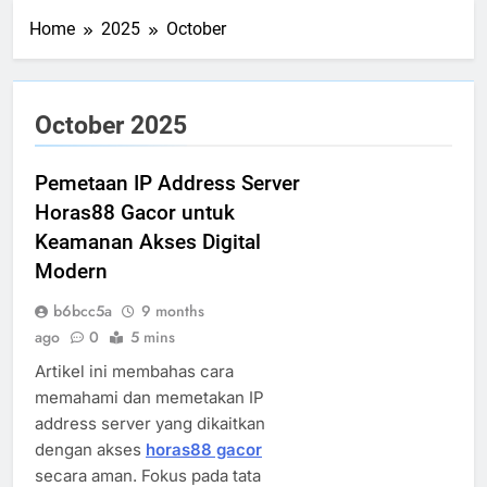
Home
2025
October
October 2025
Pemetaan IP Address Server
Horas88 Gacor untuk
Keamanan Akses Digital
Modern
b6bcc5a
9 months
ago
0
5 mins
Artikel ini membahas cara
memahami dan memetakan IP
address server yang dikaitkan
dengan akses
horas88 gacor
secara aman. Fokus pada tata