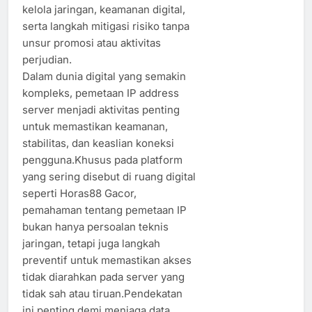
kelola jaringan, keamanan digital,
serta langkah mitigasi risiko tanpa
unsur promosi atau aktivitas
perjudian.
Dalam dunia digital yang semakin
kompleks, pemetaan IP address
server menjadi aktivitas penting
untuk memastikan keamanan,
stabilitas, dan keaslian koneksi
pengguna.Khusus pada platform
yang sering disebut di ruang digital
seperti Horas88 Gacor,
pemahaman tentang pemetaan IP
bukan hanya persoalan teknis
jaringan, tetapi juga langkah
preventif untuk memastikan akses
tidak diarahkan pada server yang
tidak sah atau tiruan.Pendekatan
ini penting demi menjaga data