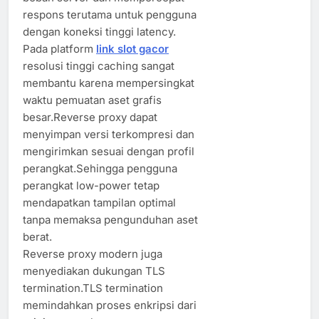
respons terutama untuk pengguna
dengan koneksi tinggi latency.
Pada platform
link slot gacor
resolusi tinggi caching sangat
membantu karena mempersingkat
waktu pemuatan aset grafis
besar.Reverse proxy dapat
menyimpan versi terkompresi dan
mengirimkan sesuai dengan profil
perangkat.Sehingga pengguna
perangkat low-power tetap
mendapatkan tampilan optimal
tanpa memaksa pengunduhan aset
berat.
Reverse proxy modern juga
menyediakan dukungan TLS
termination.TLS termination
memindahkan proses enkripsi dari