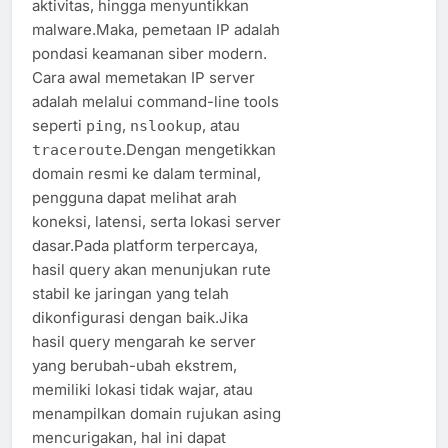
aktivitas, hingga menyuntikkan
malware.Maka, pemetaan IP adalah
pondasi keamanan siber modern.
Cara awal memetakan IP server
adalah melalui command-line tools
seperti
,
, atau
ping
nslookup
.Dengan mengetikkan
traceroute
domain resmi ke dalam terminal,
pengguna dapat melihat arah
koneksi, latensi, serta lokasi server
dasar.Pada platform terpercaya,
hasil query akan menunjukan rute
stabil ke jaringan yang telah
dikonfigurasi dengan baik.Jika
hasil query mengarah ke server
yang berubah-ubah ekstrem,
memiliki lokasi tidak wajar, atau
menampilkan domain rujukan asing
mencurigakan, hal ini dapat