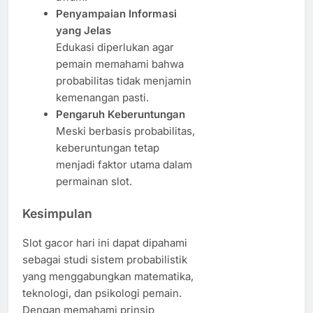
Penyampaian Informasi
yang Jelas
Edukasi diperlukan agar
pemain memahami bahwa
probabilitas tidak menjamin
kemenangan pasti.
Pengaruh Keberuntungan
Meski berbasis probabilitas,
keberuntungan tetap
menjadi faktor utama dalam
permainan slot.
Kesimpulan
Slot gacor hari ini dapat dipahami
sebagai studi sistem probabilistik
yang menggabungkan matematika,
teknologi, dan psikologi pemain.
Dengan memahami prinsip