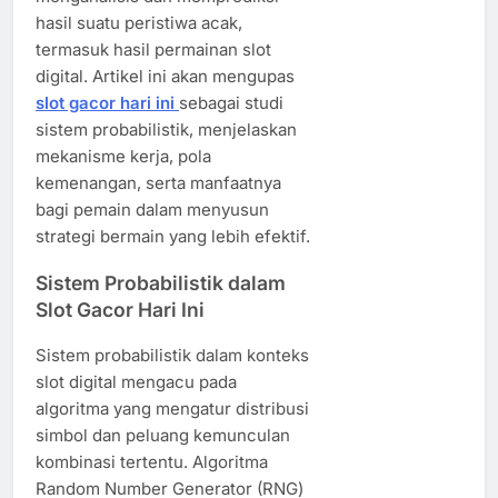
hasil suatu peristiwa acak,
termasuk hasil permainan slot
digital. Artikel ini akan mengupas
slot gacor hari ini
sebagai studi
sistem probabilistik, menjelaskan
mekanisme kerja, pola
kemenangan, serta manfaatnya
bagi pemain dalam menyusun
strategi bermain yang lebih efektif.
Sistem Probabilistik dalam
Slot Gacor Hari Ini
Sistem probabilistik dalam konteks
slot digital mengacu pada
algoritma yang mengatur distribusi
simbol dan peluang kemunculan
kombinasi tertentu. Algoritma
Random Number Generator (RNG)