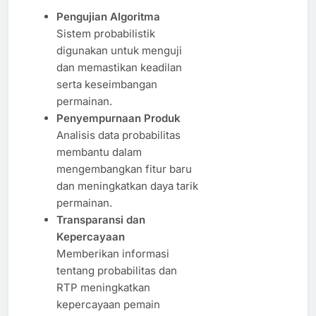
Pengujian Algoritma
Sistem probabilistik
digunakan untuk menguji
dan memastikan keadilan
serta keseimbangan
permainan.
Penyempurnaan Produk
Analisis data probabilitas
membantu dalam
mengembangkan fitur baru
dan meningkatkan daya tarik
permainan.
Transparansi dan
Kepercayaan
Memberikan informasi
tentang probabilitas dan
RTP meningkatkan
kepercayaan pemain