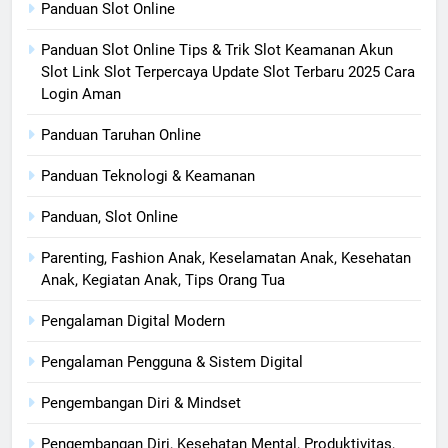
Panduan Slot Online
Panduan Slot Online Tips & Trik Slot Keamanan Akun
Slot Link Slot Terpercaya Update Slot Terbaru 2025 Cara
Login Aman
Panduan Taruhan Online
Panduan Teknologi & Keamanan
Panduan, Slot Online
Parenting, Fashion Anak, Keselamatan Anak, Kesehatan
Anak, Kegiatan Anak, Tips Orang Tua
Pengalaman Digital Modern
Pengalaman Pengguna & Sistem Digital
Pengembangan Diri & Mindset
Pengembangan Diri, Kesehatan Mental, Produktivitas,