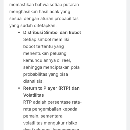
memastikan bahwa setiap putaran
menghasilkan hasil acak yang
sesuai dengan aturan probabilitas
yang sudah ditetapkan.
Distribusi Simbol dan Bobot
Setiap simbol memiliki
bobot tertentu yang
menentukan peluang
kemunculannya di reel,
sehingga menciptakan pola
probabilitas yang bisa
dianalisis.
Return to Player (RTP) dan
Volatilitas
RTP adalah persentase rata-
rata pengembalian kepada
pemain, sementara
volatilitas mengukur risiko
dan frekuensi kemenangan,