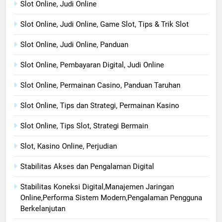
Slot Online, Judi Online
Slot Online, Judi Online, Game Slot, Tips & Trik Slot
Slot Online, Judi Online, Panduan
Slot Online, Pembayaran Digital, Judi Online
Slot Online, Permainan Casino, Panduan Taruhan
Slot Online, Tips dan Strategi, Permainan Kasino
Slot Online, Tips Slot, Strategi Bermain
Slot, Kasino Online, Perjudian
Stabilitas Akses dan Pengalaman Digital
Stabilitas Koneksi Digital,Manajemen Jaringan
Online,Performa Sistem Modern,Pengalaman Pengguna
Berkelanjutan