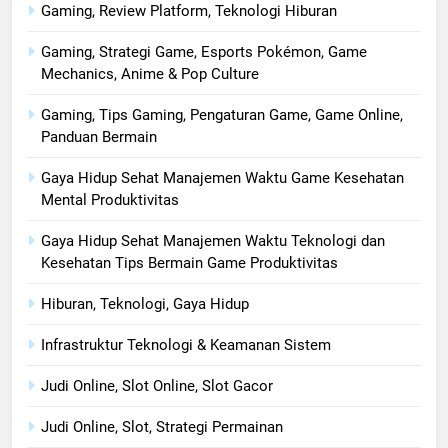
Gaming, Review Platform, Teknologi Hiburan
Gaming, Strategi Game, Esports Pokémon, Game
Mechanics, Anime & Pop Culture
Gaming, Tips Gaming, Pengaturan Game, Game Online,
Panduan Bermain
Gaya Hidup Sehat Manajemen Waktu Game Kesehatan
Mental Produktivitas
Gaya Hidup Sehat Manajemen Waktu Teknologi dan
Kesehatan Tips Bermain Game Produktivitas
Hiburan, Teknologi, Gaya Hidup
Infrastruktur Teknologi & Keamanan Sistem
Judi Online, Slot Online, Slot Gacor
Judi Online, Slot, Strategi Permainan