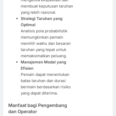
membuat keputusan taruhan
yang lebih rasional.
Strategi Taruhan yang
Optimal
Analisis pola probabilistik
memungkinkan pemain
memilih waktu dan besaran
taruhan yang tepat untuk
memaksimalkan peluang.
Manajemen Modal yang
Efisien
Pemain dapat menentukan
batas taruhan dan durasi
bermain berdasarkan risiko
yang dapat diterima.
Manfaat bagi Pengembang
dan Operator