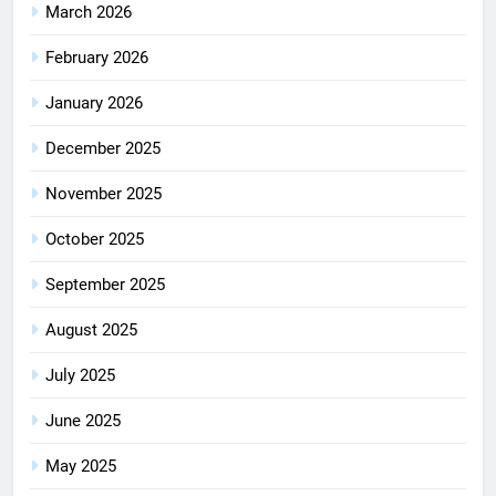
March 2026
February 2026
January 2026
December 2025
November 2025
October 2025
September 2025
August 2025
July 2025
June 2025
May 2025