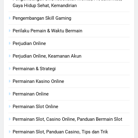
Gaya Hidup Sehat, Kemandirian
Pengembangan Skill Gaming
Perilaku Pemain & Waktu Bermain
Perjudian Online
Perjudian Online, Keamanan Akun
Permainan & Strategi
Permainan Kasino Online
Permainan Online
Permainan Slot Online
Permainan Slot, Casino Online, Panduan Bermain Slot
Permainan Slot, Panduan Casino, Tips dan Trik