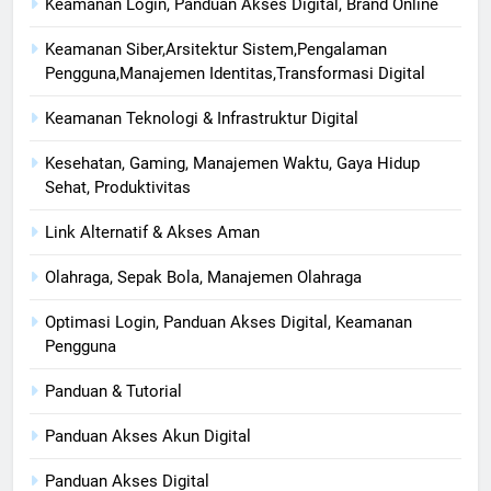
Keamanan Login, Panduan Akses Digital, Brand Online
Keamanan Siber,Arsitektur Sistem,Pengalaman
Pengguna,Manajemen Identitas,Transformasi Digital
Keamanan Teknologi & Infrastruktur Digital
Kesehatan, Gaming, Manajemen Waktu, Gaya Hidup
Sehat, Produktivitas
Link Alternatif & Akses Aman
Olahraga, Sepak Bola, Manajemen Olahraga
Optimasi Login, Panduan Akses Digital, Keamanan
Pengguna
Panduan & Tutorial
Panduan Akses Akun Digital
Panduan Akses Digital