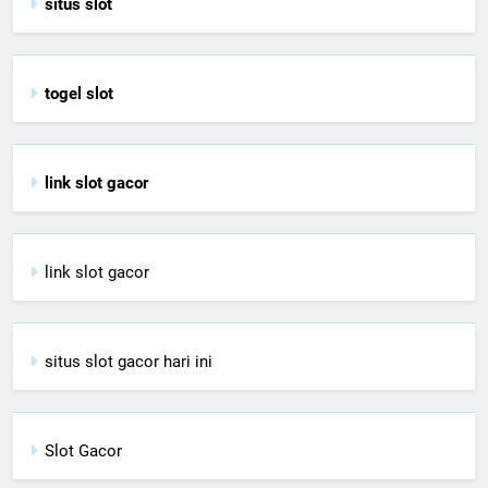
situs slot
togel slot
link slot gacor
link slot gacor
situs slot gacor hari ini
Slot Gacor