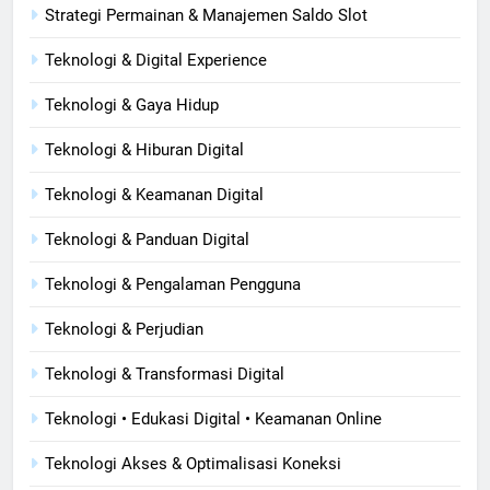
Strategi Permainan & Manajemen Saldo Slot
Teknologi & Digital Experience
Teknologi & Gaya Hidup
Teknologi & Hiburan Digital
Teknologi & Keamanan Digital
Teknologi & Panduan Digital
Teknologi & Pengalaman Pengguna
Teknologi & Perjudian
Teknologi & Transformasi Digital
Teknologi • Edukasi Digital • Keamanan Online
Teknologi Akses & Optimalisasi Koneksi