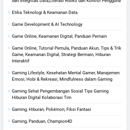
dan Integritas Data,Literasi Risiko dan Kontrol Pengguna
Etika Teknologi & Keamanan Data
Game Development & AI Technology
Game Online, Keamanan Digital, Panduan Pemain
Game Online, Tutorial Pemula, Panduan Akun, Tips & Trik
Game, Keamanan Digital, Strategi Bermain, Hiburan
Interaktif
Gaming Lifestyle, Kesehatan Mental Gamer, Manajemen
Emosi, Hobi & Rekreasi, Mindfulness dalam Gaming
Gaming Sehat Pengembangan Sosial Tips Gaming
Hiburan Digital Kolaborasi Tim
Gaming, Hiburan, Pokémon, Fiksi Fantasi
Gaming, Panduan, Champion4D