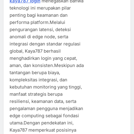
kaya787 login
menegaskan bahwa
teknologi ini merupakan pilar
penting bagi keamanan dan
performa platform.Melalui
pengurangan latensi, deteksi
anomali di edge node, serta
integrasi dengan standar regulasi
global, Kaya787 berhasil
menghadirkan login yang cepat,
aman, dan konsisten.Meskipun ada
tantangan berupa biaya,
kompleksitas integrasi, dan
kebutuhan monitoring yang tinggi,
manfaat strategis berupa
resiliensi, keamanan data, serta
pengalaman pengguna menjadikan
edge computing sebagai fondasi
utama.Dengan pendekatan ini,
Kaya787 memperkuat posisinya