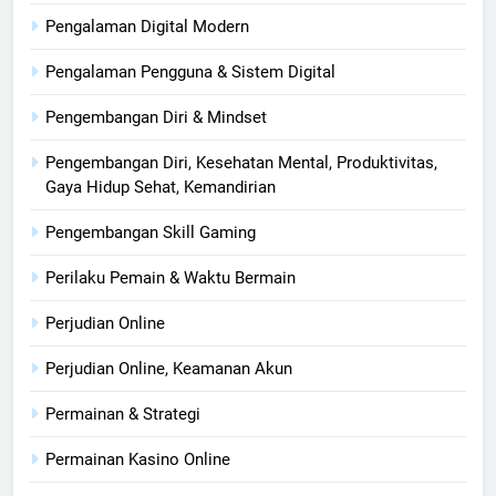
Pengalaman Digital Modern
Pengalaman Pengguna & Sistem Digital
Pengembangan Diri & Mindset
Pengembangan Diri, Kesehatan Mental, Produktivitas,
Gaya Hidup Sehat, Kemandirian
Pengembangan Skill Gaming
Perilaku Pemain & Waktu Bermain
Perjudian Online
Perjudian Online, Keamanan Akun
Permainan & Strategi
Permainan Kasino Online