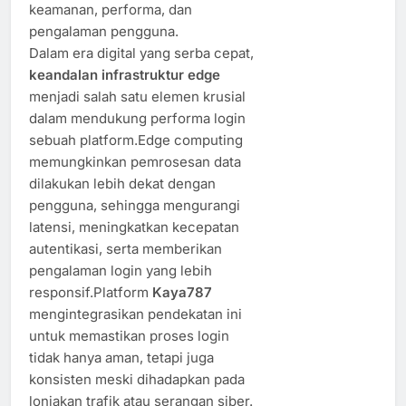
keamanan, performa, dan
pengalaman pengguna.
Dalam era digital yang serba cepat,
keandalan infrastruktur edge
menjadi salah satu elemen krusial
dalam mendukung performa login
sebuah platform.Edge computing
memungkinkan pemrosesan data
dilakukan lebih dekat dengan
pengguna, sehingga mengurangi
latensi, meningkatkan kecepatan
autentikasi, serta memberikan
pengalaman login yang lebih
responsif.Platform
Kaya787
mengintegrasikan pendekatan ini
untuk memastikan proses login
tidak hanya aman, tetapi juga
konsisten meski dihadapkan pada
lonjakan trafik atau serangan siber.