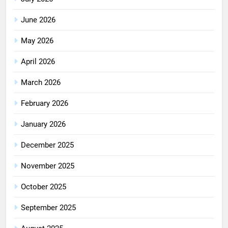
June 2026
May 2026
April 2026
March 2026
February 2026
January 2026
December 2025
November 2025
October 2025
September 2025