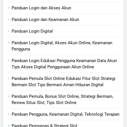
Panduan Login dan Akses Akun
Panduan Login dan Keamanan Akun
Panduan Login Digital
Panduan Login Digital, Akses Akun Online, Keamanan
Pengguna
Panduan Login Edukasi Pengguna Keamanan Data Akun
Tips Akses Digital Penggunaan Akun Online
Panduan Pemula Slot Online Edukasi Fitur Slot Strategi
Bermain Slot Tips Bermain Aman Hiburan Digital
Panduan Pemula, Bonus Slot Online, Strategi Bermain,
Review Situs Slot, Tips Slot Online
Panduan Pengguna, Keamanan Digital, Teknologi Terapan
Panduan Permainan & Strategi Slot