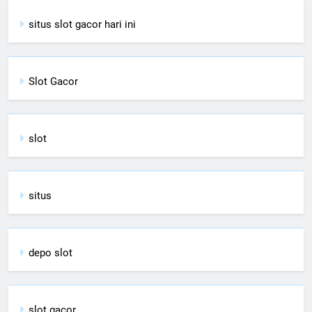
situs slot gacor hari ini
Slot Gacor
slot
situs
depo slot
slot gacor