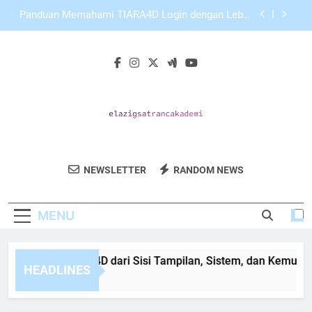
Skip
EDWINSLOT Link Alternatif Resmi untuk Akses
to
Lebih Lancar
content
Cara EDWINSLOT Login dengan Lancar melalui
Mobile dan Desktop
Mengenal LEBAH4D dari Sisi Tampilan, Sistem,
dan Kemudahan Akses
Panduan Memahami TIARA4D Login dengan Lebih
Aman
EDWINSLOT Link Alternatif Resmi untuk Akses
Lebih Lancar
Elazig Satranç
Belajar Catur Di Elazig Satranç Akademi,
Cara EDWINSLOT Login dengan Lancar melalui
NEWSLETTER
RANDOM NEWS
Akademi
Mobile dan Desktop
Pusat Pelatihan Untuk Pemain Catur Semua
Level.
MENU
ngenal LEBAH4D dari Sisi Tampilan, Sistem, dan Kemudahan 
HEADLINES
eeks Ago