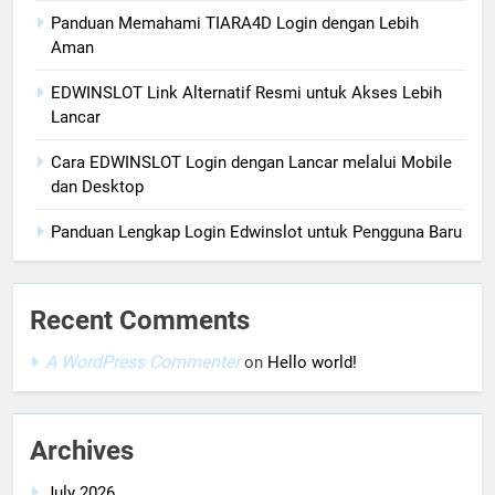
Panduan Memahami TIARA4D Login dengan Lebih
Aman
EDWINSLOT Link Alternatif Resmi untuk Akses Lebih
Lancar
Cara EDWINSLOT Login dengan Lancar melalui Mobile
dan Desktop
Panduan Lengkap Login Edwinslot untuk Pengguna Baru
Recent Comments
A WordPress Commenter
on
Hello world!
Archives
July 2026