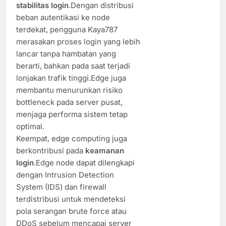
stabilitas login
.Dengan distribusi
beban autentikasi ke node
terdekat, pengguna Kaya787
merasakan proses login yang lebih
lancar tanpa hambatan yang
berarti, bahkan pada saat terjadi
lonjakan trafik tinggi.Edge juga
membantu menurunkan risiko
bottleneck pada server pusat,
menjaga performa sistem tetap
optimal.
Keempat, edge computing juga
berkontribusi pada
keamanan
login
.Edge node dapat dilengkapi
dengan Intrusion Detection
System (IDS) dan firewall
terdistribusi untuk mendeteksi
pola serangan brute force atau
DDoS sebelum mencapai server