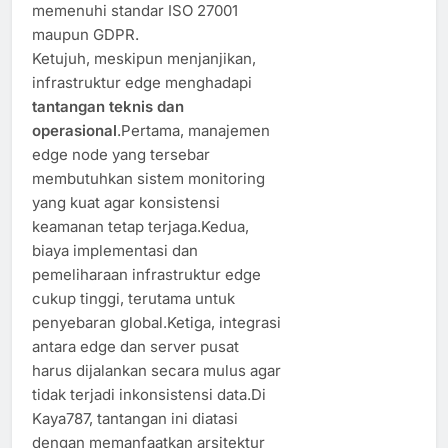
memenuhi standar ISO 27001
maupun GDPR.
Ketujuh, meskipun menjanjikan,
infrastruktur edge menghadapi
tantangan teknis dan
operasional
.Pertama, manajemen
edge node yang tersebar
membutuhkan sistem monitoring
yang kuat agar konsistensi
keamanan tetap terjaga.Kedua,
biaya implementasi dan
pemeliharaan infrastruktur edge
cukup tinggi, terutama untuk
penyebaran global.Ketiga, integrasi
antara edge dan server pusat
harus dijalankan secara mulus agar
tidak terjadi inkonsistensi data.Di
Kaya787, tantangan ini diatasi
dengan memanfaatkan arsitektur