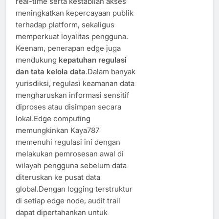
real-time serta kestabilan akses
meningkatkan kepercayaan publik
terhadap platform, sekaligus
memperkuat loyalitas pengguna.
Keenam, penerapan edge juga
mendukung
kepatuhan regulasi
dan tata kelola data
.Dalam banyak
yurisdiksi, regulasi keamanan data
mengharuskan informasi sensitif
diproses atau disimpan secara
lokal.Edge computing
memungkinkan Kaya787
memenuhi regulasi ini dengan
melakukan pemrosesan awal di
wilayah pengguna sebelum data
diteruskan ke pusat data
global.Dengan logging terstruktur
di setiap edge node, audit trail
dapat dipertahankan untuk