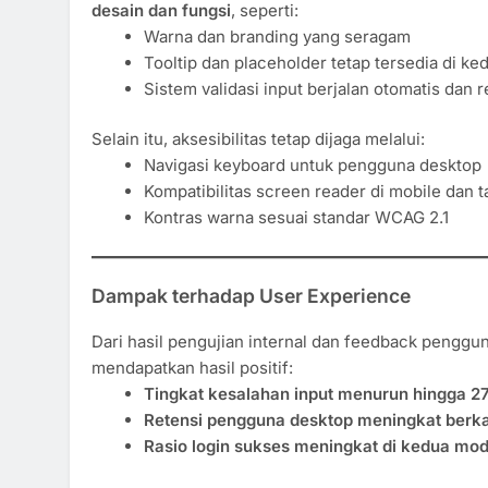
desain dan fungsi
, seperti:
Warna dan branding yang seragam
Tooltip dan placeholder tetap tersedia di k
Sistem validasi input berjalan otomatis dan r
Selain itu, aksesibilitas tetap dijaga melalui:
Navigasi keyboard untuk pengguna desktop
Kompatibilitas screen reader di mobile dan t
Kontras warna sesuai standar WCAG 2.1
Dampak terhadap User Experience
Dari hasil pengujian internal dan feedback pengg
mendapatkan hasil positif:
Tingkat kesalahan input menurun hingga 27
Retensi pengguna desktop meningkat berka
Rasio login sukses meningkat di kedua mo