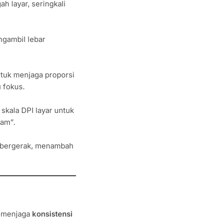
ah layar, seringkali
ngambil lebar
untuk menjaga proporsi
 fokus.
skala DPI layar untuk
lam”.
r bergerak, menambah
8 menjaga
konsistensi