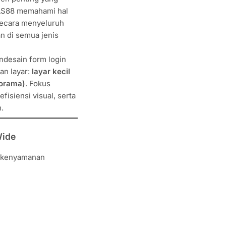
AS88 memahami hal
ecara menyeluruh
n di semua jenis
desain form login
an layar:
layar kecil
norama)
. Fokus
isiensi visual, serta
.
Wide
n kenyamanan