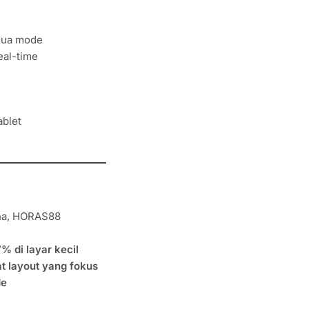
edua mode
eal-time
ablet
una, HORAS88
% di layar kecil
t layout yang fokus
de