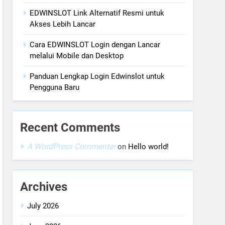
EDWINSLOT Link Alternatif Resmi untuk
Akses Lebih Lancar
Cara EDWINSLOT Login dengan Lancar
melalui Mobile dan Desktop
Panduan Lengkap Login Edwinslot untuk
Pengguna Baru
Recent Comments
A WordPress Commenter
on
Hello world!
Archives
July 2026