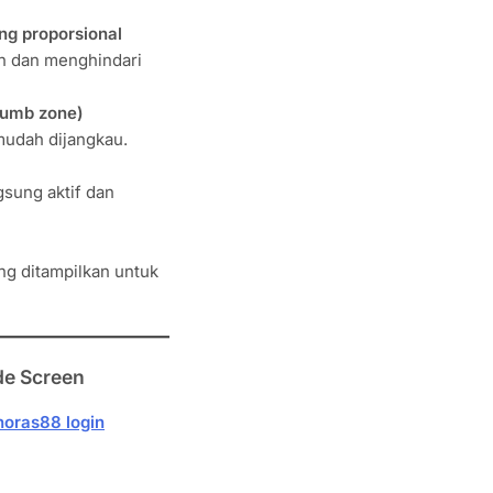
ang proporsional
n dan menghindari
thumb zone)
mudah dijangkau.
gsung aktif dan
ng ditampilkan untuk
de Screen
horas88 login