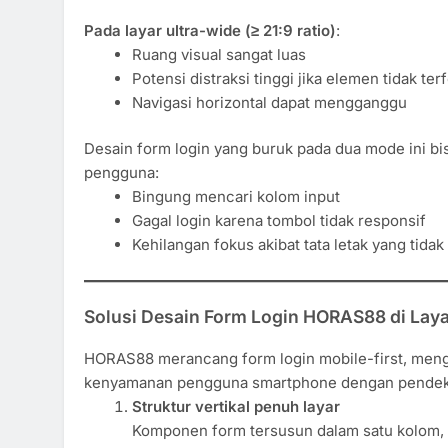
Pada layar ultra-wide (≥ 21:9 ratio)
:
Ruang visual sangat luas
Potensi distraksi tinggi jika elemen tidak ter
Navigasi horizontal dapat mengganggu
Desain form login yang buruk pada dua mode ini 
pengguna:
Bingung mencari kolom input
Gagal login karena tombol tidak responsif
Kehilangan fokus akibat tata letak yang tidak
Solusi Desain Form Login HORAS88 di Laya
HORAS88 merancang form login mobile-first, men
kenyamanan pengguna smartphone dengan pendeka
Struktur vertikal penuh layar
Komponen form tersusun dalam satu kolom,