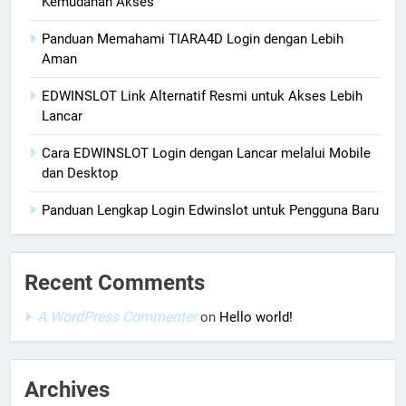
Kemudahan Akses
Panduan Memahami TIARA4D Login dengan Lebih
Aman
EDWINSLOT Link Alternatif Resmi untuk Akses Lebih
Lancar
Cara EDWINSLOT Login dengan Lancar melalui Mobile
dan Desktop
Panduan Lengkap Login Edwinslot untuk Pengguna Baru
Recent Comments
A WordPress Commenter
on
Hello world!
Archives