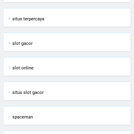
situs terpercaya
slot gacor
slot online
situs slot gacor
spaceman