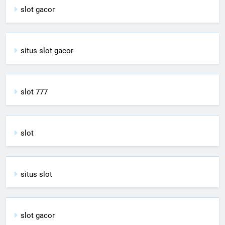
slot gacor
situs slot gacor
slot 777
slot
situs slot
slot gacor