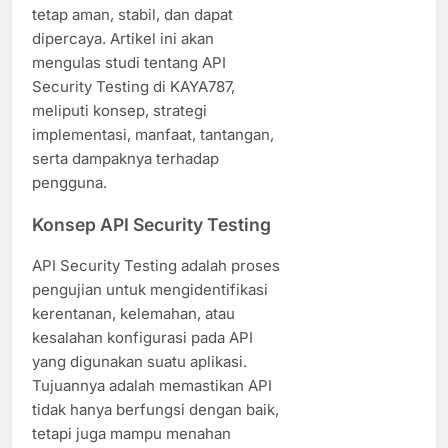
tetap aman, stabil, dan dapat
dipercaya. Artikel ini akan
mengulas studi tentang API
Security Testing di KAYA787,
meliputi konsep, strategi
implementasi, manfaat, tantangan,
serta dampaknya terhadap
pengguna.
Konsep API Security Testing
API Security Testing adalah proses
pengujian untuk mengidentifikasi
kerentanan, kelemahan, atau
kesalahan konfigurasi pada API
yang digunakan suatu aplikasi.
Tujuannya adalah memastikan API
tidak hanya berfungsi dengan baik,
tetapi juga mampu menahan