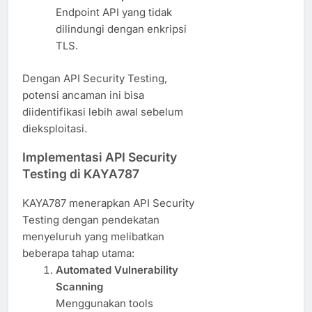
Endpoint API yang tidak
dilindungi dengan enkripsi
TLS.
Dengan API Security Testing,
potensi ancaman ini bisa
diidentifikasi lebih awal sebelum
dieksploitasi.
Implementasi API Security
Testing di KAYA787
KAYA787 menerapkan API Security
Testing dengan pendekatan
menyeluruh yang melibatkan
beberapa tahap utama:
Automated Vulnerability
Scanning
Menggunakan tools