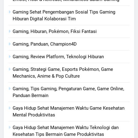
Gaming Sehat Pengembangan Sosial Tips Gaming
Hiburan Digital Kolaborasi Tim
Gaming, Hiburan, Pokémon, Fiksi Fantasi
Gaming, Panduan, Champion4D
Gaming, Review Platform, Teknologi Hiburan
Gaming, Strategi Game, Esports Pokémon, Game
Mechanics, Anime & Pop Culture
Gaming, Tips Gaming, Pengaturan Game, Game Online,
Panduan Bermain
Gaya Hidup Sehat Manajemen Waktu Game Kesehatan
Mental Produktivitas
Gaya Hidup Sehat Manajemen Waktu Teknologi dan
Kesehatan Tips Bermain Game Produktivitas