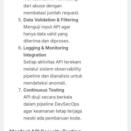
dari abuse dengan
membatasi jumlah request.
Data Validation & Filtering
Menguji input API agar
hanya data valid yang
diterima dan diproses.
Logging & Monitoring
Integration
Setiap aktivitas API terekam
melalui sistem observability
pipeline dan dianalisis untuk
mendeteksi anomali.
Continuous Testing
API diuji secara berkala
dalam pipeline DevSecOps
agar keamanan tetap terjaga
meski ada pembaruan kode.