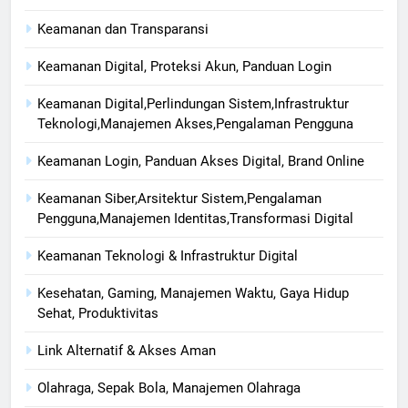
Keamanan dan Transparansi
Keamanan Digital, Proteksi Akun, Panduan Login
Keamanan Digital,Perlindungan Sistem,Infrastruktur
Teknologi,Manajemen Akses,Pengalaman Pengguna
Keamanan Login, Panduan Akses Digital, Brand Online
Keamanan Siber,Arsitektur Sistem,Pengalaman
Pengguna,Manajemen Identitas,Transformasi Digital
Keamanan Teknologi & Infrastruktur Digital
Kesehatan, Gaming, Manajemen Waktu, Gaya Hidup
Sehat, Produktivitas
Link Alternatif & Akses Aman
Olahraga, Sepak Bola, Manajemen Olahraga