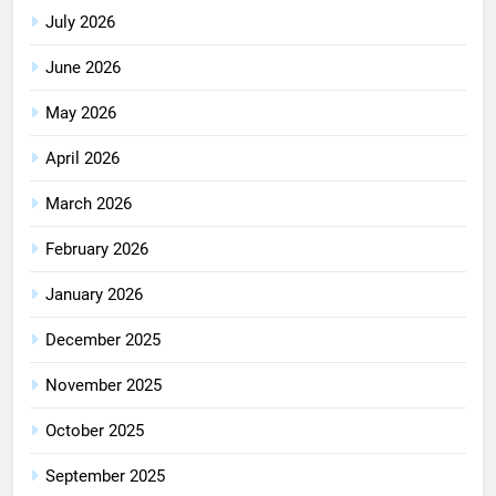
July 2026
June 2026
May 2026
April 2026
March 2026
February 2026
January 2026
December 2025
November 2025
October 2025
September 2025