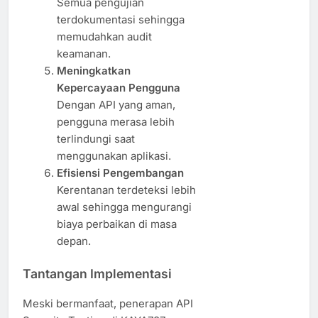
Semua pengujian
terdokumentasi sehingga
memudahkan audit
keamanan.
Meningkatkan
Kepercayaan Pengguna
Dengan API yang aman,
pengguna merasa lebih
terlindungi saat
menggunakan aplikasi.
Efisiensi Pengembangan
Kerentanan terdeteksi lebih
awal sehingga mengurangi
biaya perbaikan di masa
depan.
Tantangan Implementasi
Meski bermanfaat, penerapan API