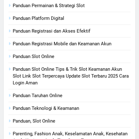
Panduan Permainan & Strategi Slot
Panduan Platform Digital
Panduan Registrasi dan Akses Efektif
Panduan Registrasi Mobile dan Keamanan Akun
Panduan Slot Online
Panduan Slot Online Tips & Trik Slot Keamanan Akun
Slot Link Slot Terpercaya Update Slot Terbaru 2025 Cara
Login Aman
Panduan Taruhan Online
Panduan Teknologi & Keamanan
Panduan, Slot Online
Parenting, Fashion Anak, Keselamatan Anak, Kesehatan