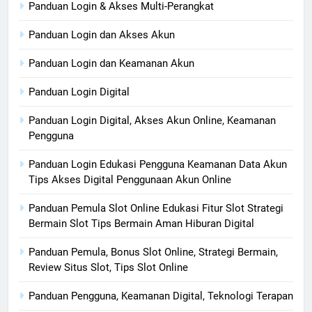
Panduan Login & Akses Multi-Perangkat
Panduan Login dan Akses Akun
Panduan Login dan Keamanan Akun
Panduan Login Digital
Panduan Login Digital, Akses Akun Online, Keamanan
Pengguna
Panduan Login Edukasi Pengguna Keamanan Data Akun
Tips Akses Digital Penggunaan Akun Online
Panduan Pemula Slot Online Edukasi Fitur Slot Strategi
Bermain Slot Tips Bermain Aman Hiburan Digital
Panduan Pemula, Bonus Slot Online, Strategi Bermain,
Review Situs Slot, Tips Slot Online
Panduan Pengguna, Keamanan Digital, Teknologi Terapan