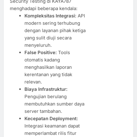
Security Testing di KAYA787
menghadapi beberapa kendala:
Kompleksitas Integrasi:
API
modern sering terhubung
dengan layanan pihak ketiga
yang sulit diuji secara
menyeluruh.
False Positive:
Tools
otomatis kadang
menghasilkan laporan
kerentanan yang tidak
relevan.
Biaya Infrastruktur:
Pengujian berulang
membutuhkan sumber daya
server tambahan.
Kecepatan Deployment:
Integrasi keamanan dapat
memperlambat rilis fitur