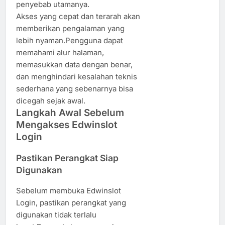
penyebab utamanya.
Akses yang cepat dan terarah akan
memberikan pengalaman yang
lebih nyaman.Pengguna dapat
memahami alur halaman,
memasukkan data dengan benar,
dan menghindari kesalahan teknis
sederhana yang sebenarnya bisa
dicegah sejak awal.
Langkah Awal Sebelum
Mengakses Edwinslot
Login
Pastikan Perangkat Siap
Digunakan
Sebelum membuka Edwinslot
Login, pastikan perangkat yang
digunakan tidak terlalu