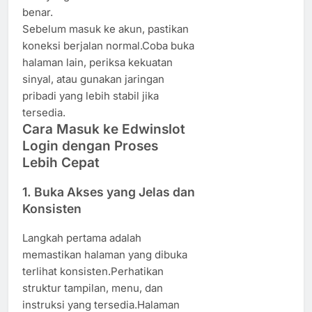
benar.
Sebelum masuk ke akun, pastikan
koneksi berjalan normal.Coba buka
halaman lain, periksa kekuatan
sinyal, atau gunakan jaringan
pribadi yang lebih stabil jika
tersedia.
Cara Masuk ke Edwinslot
Login dengan Proses
Lebih Cepat
1. Buka Akses yang Jelas dan
Konsisten
Langkah pertama adalah
memastikan halaman yang dibuka
terlihat konsisten.Perhatikan
struktur tampilan, menu, dan
instruksi yang tersedia.Halaman