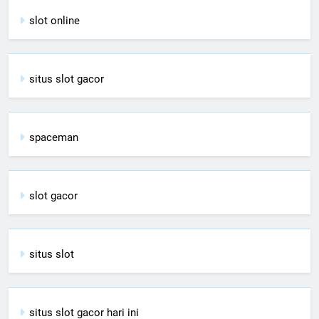
slot online
situs slot gacor
spaceman
slot gacor
situs slot
situs slot gacor hari ini