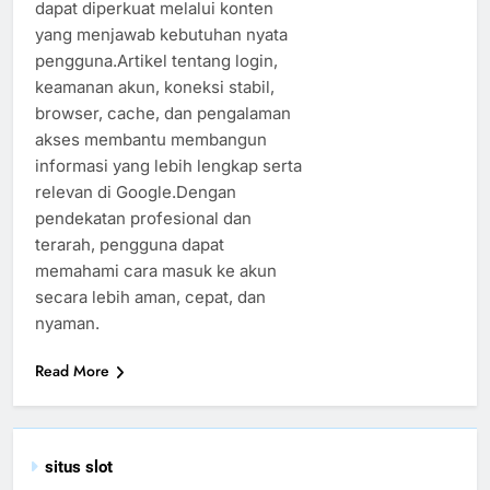
dapat diperkuat melalui konten
yang menjawab kebutuhan nyata
pengguna.Artikel tentang login,
keamanan akun, koneksi stabil,
browser, cache, dan pengalaman
akses membantu membangun
informasi yang lebih lengkap serta
relevan di Google.Dengan
pendekatan profesional dan
terarah, pengguna dapat
memahami cara masuk ke akun
secara lebih aman, cepat, dan
nyaman.
Read More
situs slot