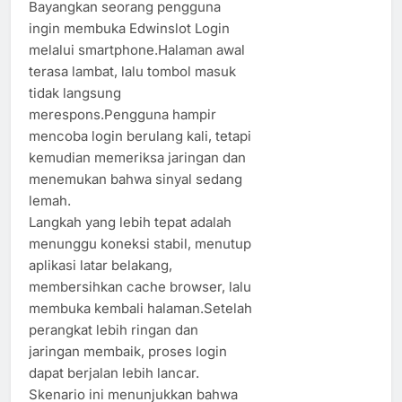
Bayangkan seorang pengguna
ingin membuka Edwinslot Login
melalui smartphone.Halaman awal
terasa lambat, lalu tombol masuk
tidak langsung
merespons.Pengguna hampir
mencoba login berulang kali, tetapi
kemudian memeriksa jaringan dan
menemukan bahwa sinyal sedang
lemah.
Langkah yang lebih tepat adalah
menunggu koneksi stabil, menutup
aplikasi latar belakang,
membersihkan cache browser, lalu
membuka kembali halaman.Setelah
perangkat lebih ringan dan
jaringan membaik, proses login
dapat berjalan lebih lancar.
Skenario ini menunjukkan bahwa