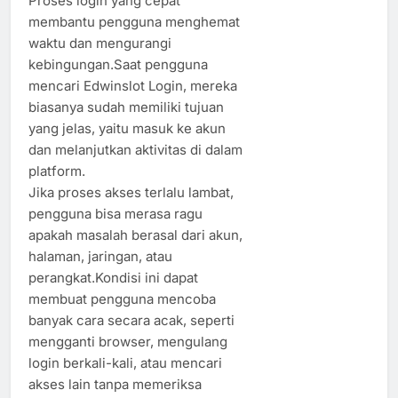
Proses login yang cepat
membantu pengguna menghemat
waktu dan mengurangi
kebingungan.Saat pengguna
mencari Edwinslot Login, mereka
biasanya sudah memiliki tujuan
yang jelas, yaitu masuk ke akun
dan melanjutkan aktivitas di dalam
platform.
Jika proses akses terlalu lambat,
pengguna bisa merasa ragu
apakah masalah berasal dari akun,
halaman, jaringan, atau
perangkat.Kondisi ini dapat
membuat pengguna mencoba
banyak cara secara acak, seperti
mengganti browser, mengulang
login berkali-kali, atau mencari
akses lain tanpa memeriksa