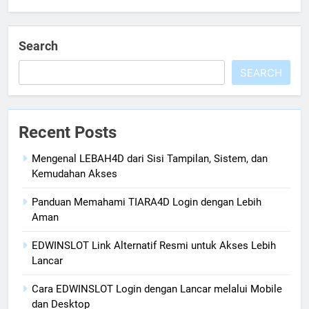
Search
SEARCH
Recent Posts
Mengenal LEBAH4D dari Sisi Tampilan, Sistem, dan
Kemudahan Akses
Panduan Memahami TIARA4D Login dengan Lebih
Aman
EDWINSLOT Link Alternatif Resmi untuk Akses Lebih
Lancar
Cara EDWINSLOT Login dengan Lancar melalui Mobile
dan Desktop