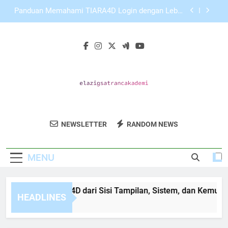
Skip
EDWINSLOT Link Alternatif Resmi untuk Akses
to
Lebih Lancar
content
Cara EDWINSLOT Login dengan Lancar melalui
Mobile dan Desktop
Mengenal LEBAH4D dari Sisi Tampilan, Sistem,
dan Kemudahan Akses
Panduan Memahami TIARA4D Login dengan Lebih
Aman
EDWINSLOT Link Alternatif Resmi untuk Akses
Lebih Lancar
Elazig Satranç
Belajar Catur Di Elazig Satranç Akademi,
Cara EDWINSLOT Login dengan Lancar melalui
NEWSLETTER
RANDOM NEWS
Akademi
Mobile dan Desktop
Pusat Pelatihan Untuk Pemain Catur Semua
Level.
MENU
ngenal LEBAH4D dari Sisi Tampilan, Sistem, dan Kemudahan
HEADLINES
Weeks Ago