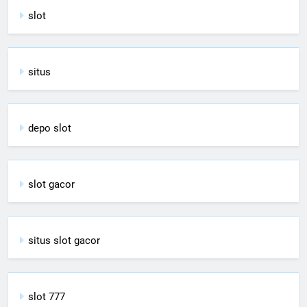
slot
situs
depo slot
slot gacor
situs slot gacor
slot 777