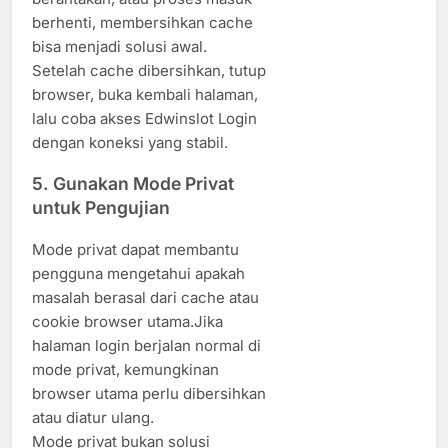
berhenti, membersihkan cache
bisa menjadi solusi awal.
Setelah cache dibersihkan, tutup
browser, buka kembali halaman,
lalu coba akses Edwinslot Login
dengan koneksi yang stabil.
5. Gunakan Mode Privat
untuk Pengujian
Mode privat dapat membantu
pengguna mengetahui apakah
masalah berasal dari cache atau
cookie browser utama.Jika
halaman login berjalan normal di
mode privat, kemungkinan
browser utama perlu dibersihkan
atau diatur ulang.
Mode privat bukan solusi