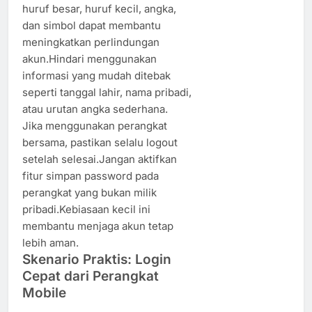
huruf besar, huruf kecil, angka,
dan simbol dapat membantu
meningkatkan perlindungan
akun.Hindari menggunakan
informasi yang mudah ditebak
seperti tanggal lahir, nama pribadi,
atau urutan angka sederhana.
Jika menggunakan perangkat
bersama, pastikan selalu logout
setelah selesai.Jangan aktifkan
fitur simpan password pada
perangkat yang bukan milik
pribadi.Kebiasaan kecil ini
membantu menjaga akun tetap
lebih aman.
Skenario Praktis: Login
Cepat dari Perangkat
Mobile