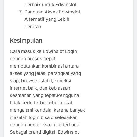
Terbaik untuk Edwinslot
Panduan Akses Edwinslot
Alternatif yang Lebih
Terarah
Kesimpulan
Cara masuk ke Edwinslot Login
dengan proses cepat
membutuhkan kombinasi antara
akses yang jelas, perangkat yang
siap, browser stabil, koneksi
internet baik, dan kebiasaan
keamanan yang tepat.Pengguna
tidak perlu terburu-buru saat
mengalami kendala, karena banyak
masalah login bisa diselesaikan
dengan pemeriksaan sederhana.
Sebagai brand digital, Edwinslot