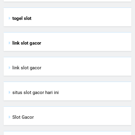
togel slot
link slot gacor
link slot gacor
situs slot gacor hari ini
Slot Gacor