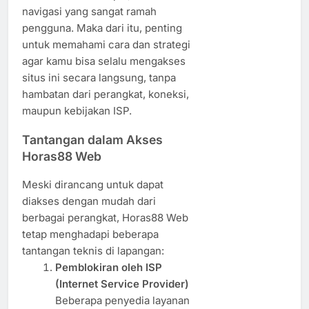
navigasi yang sangat ramah
pengguna. Maka dari itu, penting
untuk memahami cara dan strategi
agar kamu bisa selalu mengakses
situs ini secara langsung, tanpa
hambatan dari perangkat, koneksi,
maupun kebijakan ISP.
Tantangan dalam Akses
Horas88 Web
Meski dirancang untuk dapat
diakses dengan mudah dari
berbagai perangkat, Horas88 Web
tetap menghadapi beberapa
tantangan teknis di lapangan:
Pemblokiran oleh ISP
(Internet Service Provider)
Beberapa penyedia layanan