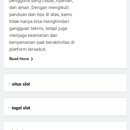
pengguna yang cepat, nyaman,
dan aman. Dengan mengikuti
panduan dan tips di atas, kamu
tidak hanya bisa menghindari
gangguan teknis, tetapi juga
menjaga keamanan dan
kenyamanan saat beraktivitas di
platform tersebut.
Read More
situs slot
togel slot