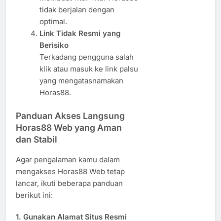
tidak berjalan dengan
optimal.
Link Tidak Resmi yang
Berisiko
Terkadang pengguna salah
klik atau masuk ke link palsu
yang mengatasnamakan
Horas88.
Panduan Akses Langsung
Horas88 Web yang Aman
dan Stabil
Agar pengalaman kamu dalam
mengakses Horas88 Web tetap
lancar, ikuti beberapa panduan
berikut ini:
1. Gunakan Alamat Situs Resmi