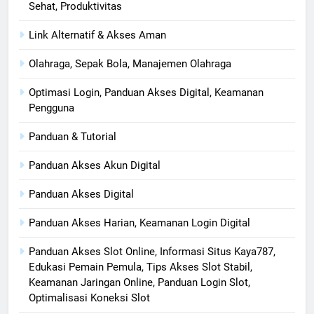
Sehat, Produktivitas
Link Alternatif & Akses Aman
Olahraga, Sepak Bola, Manajemen Olahraga
Optimasi Login, Panduan Akses Digital, Keamanan
Pengguna
Panduan & Tutorial
Panduan Akses Akun Digital
Panduan Akses Digital
Panduan Akses Harian, Keamanan Login Digital
Panduan Akses Slot Online, Informasi Situs Kaya787,
Edukasi Pemain Pemula, Tips Akses Slot Stabil,
Keamanan Jaringan Online, Panduan Login Slot,
Optimalisasi Koneksi Slot