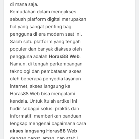
di mana saja.
Kemudahan dalam mengakses
sebuah platform digital merupakan
hal yang sangat penting bagi
pengguna di era modern saat ini.
Salah satu platform yang tengah
populer dan banyak diakses oleh
pengguna adalah
Horas88 Web
.
Namun, di tengah perkembangan
teknologi dan pembatasan akses
oleh beberapa penyedia layanan
internet, akses langsung ke
Horas88 Web bisa mengalami
kendala. Untuk itulah artikel ini
hadir sebagai solusi praktis dan
informatif, memberikan panduan
lengkap mengenai bagaimana cara
akses langsung Horas88 Web
dengan cepat, aman, dan stabil.