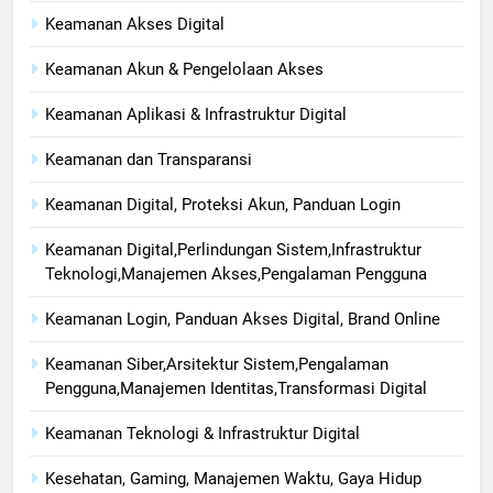
Keamanan Akses Digital
Keamanan Akun & Pengelolaan Akses
Keamanan Aplikasi & Infrastruktur Digital
Keamanan dan Transparansi
Keamanan Digital, Proteksi Akun, Panduan Login
Keamanan Digital,Perlindungan Sistem,Infrastruktur
Teknologi,Manajemen Akses,Pengalaman Pengguna
Keamanan Login, Panduan Akses Digital, Brand Online
Keamanan Siber,Arsitektur Sistem,Pengalaman
Pengguna,Manajemen Identitas,Transformasi Digital
Keamanan Teknologi & Infrastruktur Digital
Kesehatan, Gaming, Manajemen Waktu, Gaya Hidup