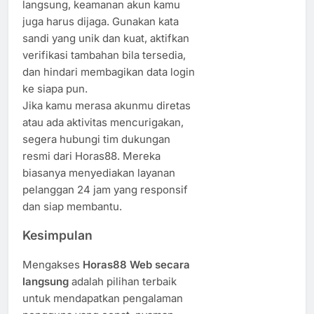
langsung, keamanan akun kamu
juga harus dijaga. Gunakan kata
sandi yang unik dan kuat, aktifkan
verifikasi tambahan bila tersedia,
dan hindari membagikan data login
ke siapa pun.
Jika kamu merasa akunmu diretas
atau ada aktivitas mencurigakan,
segera hubungi tim dukungan
resmi dari Horas88. Mereka
biasanya menyediakan layanan
pelanggan 24 jam yang responsif
dan siap membantu.
Kesimpulan
Mengakses
Horas88 Web secara
langsung
adalah pilihan terbaik
untuk mendapatkan pengalaman