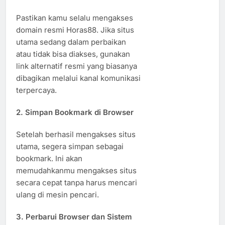
Pastikan kamu selalu mengakses
domain resmi Horas88. Jika situs
utama sedang dalam perbaikan
atau tidak bisa diakses, gunakan
link alternatif resmi yang biasanya
dibagikan melalui kanal komunikasi
terpercaya.
2. Simpan Bookmark di Browser
Setelah berhasil mengakses situs
utama, segera simpan sebagai
bookmark. Ini akan
memudahkanmu mengakses situs
secara cepat tanpa harus mencari
ulang di mesin pencari.
3. Perbarui Browser dan Sistem