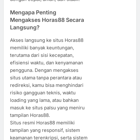
Mengapa Penting
Mengakses Horas88 Secara
Langsung?
Akses langsung ke situs Horas88
memiliki banyak keuntungan,
terutama dari sisi kecepatan,
efisiensi waktu, dan kenyamanan
pengguna. Dengan mengakses
situs utama tanpa perantara atau
redireksi, kamu bisa menghindari
risiko gangguan teknis, waktu
loading yang lama, atau bahkan
masuk ke situs palsu yang meniru
tampilan Horas88.
Situs resmi Horas88 memiliki
tampilan yang responsif, sistem
keamanan terenkripsi, serta sistem