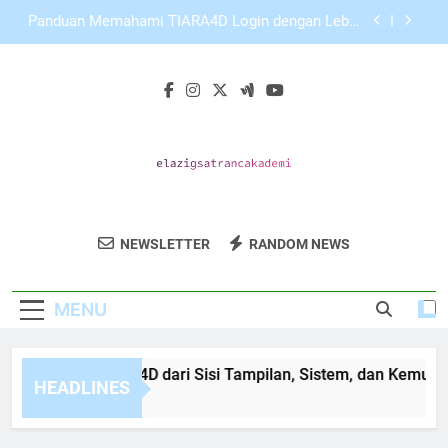
Skip
EDWINSLOT Link Alternatif Resmi untuk Akses
to
Lebih Lancar
content
Cara EDWINSLOT Login dengan Lancar melalui
Mobile dan Desktop
Mengenal LEBAH4D dari Sisi Tampilan, Sistem,
dan Kemudahan Akses
Panduan Memahami TIARA4D Login dengan Lebih
Aman
EDWINSLOT Link Alternatif Resmi untuk Akses
Lebih Lancar
Elazig Satranç
Belajar Catur Di Elazig Satranç Akademi,
Cara EDWINSLOT Login dengan Lancar melalui
NEWSLETTER
RANDOM NEWS
Akademi
Mobile dan Desktop
Pusat Pelatihan Untuk Pemain Catur Semua
Level.
MENU
ngenal LEBAH4D dari Sisi Tampilan, Sistem, dan Kemudahan
HEADLINES
Weeks Ago