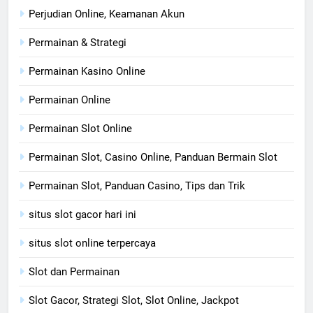
Perjudian Online, Keamanan Akun
Permainan & Strategi
Permainan Kasino Online
Permainan Online
Permainan Slot Online
Permainan Slot, Casino Online, Panduan Bermain Slot
Permainan Slot, Panduan Casino, Tips dan Trik
situs slot gacor hari ini
situs slot online terpercaya
Slot dan Permainan
Slot Gacor, Strategi Slot, Slot Online, Jackpot