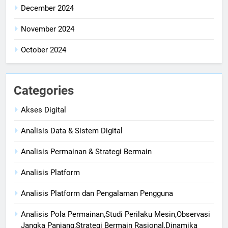
December 2024
November 2024
October 2024
Categories
Akses Digital
Analisis Data & Sistem Digital
Analisis Permainan & Strategi Bermain
Analisis Platform
Analisis Platform dan Pengalaman Pengguna
Analisis Pola Permainan,Studi Perilaku Mesin,Observasi
Jangka Panjang,Strategi Bermain Rasional,Dinamika