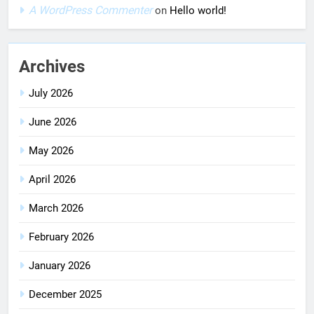
A WordPress Commenter
on
Hello world!
Archives
July 2026
June 2026
May 2026
April 2026
March 2026
February 2026
January 2026
December 2025