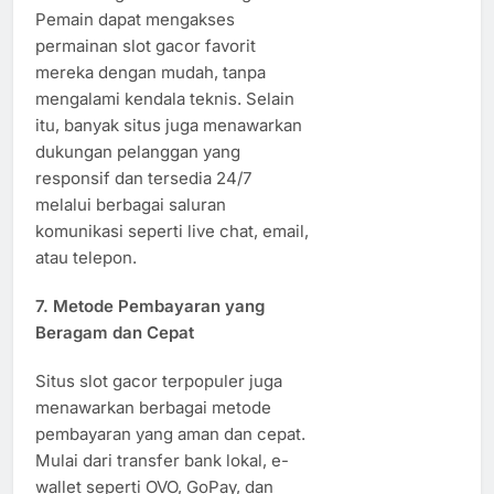
Pemain dapat mengakses
permainan slot gacor favorit
mereka dengan mudah, tanpa
mengalami kendala teknis. Selain
itu, banyak situs juga menawarkan
dukungan pelanggan yang
responsif dan tersedia 24/7
melalui berbagai saluran
komunikasi seperti live chat, email,
atau telepon.
7.
Metode Pembayaran yang
Beragam dan Cepat
Situs slot gacor terpopuler juga
menawarkan berbagai metode
pembayaran yang aman dan cepat.
Mulai dari transfer bank lokal, e-
wallet seperti OVO, GoPay, dan