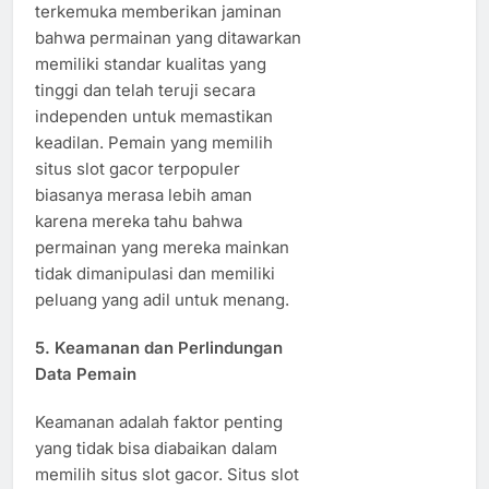
terkemuka memberikan jaminan
bahwa permainan yang ditawarkan
memiliki standar kualitas yang
tinggi dan telah teruji secara
independen untuk memastikan
keadilan. Pemain yang memilih
situs slot gacor terpopuler
biasanya merasa lebih aman
karena mereka tahu bahwa
permainan yang mereka mainkan
tidak dimanipulasi dan memiliki
peluang yang adil untuk menang.
5.
Keamanan dan Perlindungan
Data Pemain
Keamanan adalah faktor penting
yang tidak bisa diabaikan dalam
memilih situs slot gacor. Situs slot