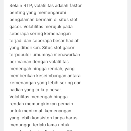
Selain RTP, volatilitas adalah faktor
penting yang memengaruhi
pengalaman bermain di situs slot
gacor. Volatilitas merujuk pada
seberapa sering kemenangan
terjadi dan seberapa besar hadiah
yang diberikan. Situs slot gacor
terpopuler umumnya menawarkan
permainan dengan volatilitas
menengah hingga rendah, yang
memberikan keseimbangan antara
kemenangan yang lebih sering dan
hadiah yang cukup besar.
Volatilitas menengah hingga
rendah memungkinkan pemain
untuk menikmati kemenangan
yang lebih konsisten tanpa harus
menunggu terlalu lama untuk