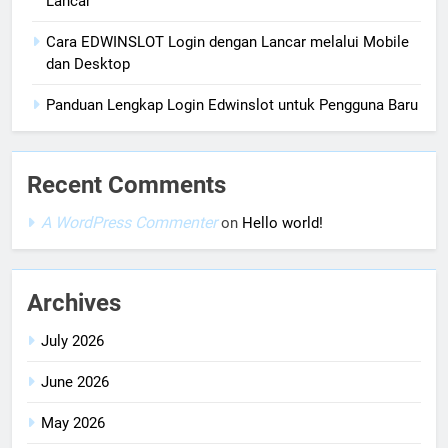
Lancar
Cara EDWINSLOT Login dengan Lancar melalui Mobile
dan Desktop
Panduan Lengkap Login Edwinslot untuk Pengguna Baru
Recent Comments
A WordPress Commenter
on
Hello world!
Archives
July 2026
June 2026
May 2026