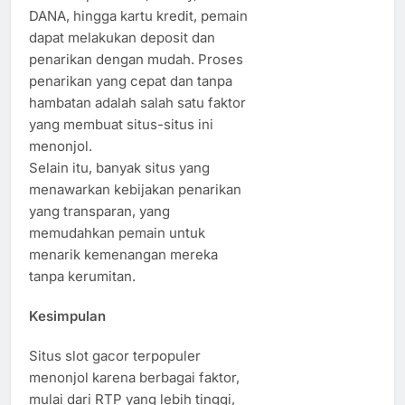
DANA, hingga kartu kredit, pemain
dapat melakukan deposit dan
penarikan dengan mudah. Proses
penarikan yang cepat dan tanpa
hambatan adalah salah satu faktor
yang membuat situs-situs ini
menonjol.
Selain itu, banyak situs yang
menawarkan kebijakan penarikan
yang transparan, yang
memudahkan pemain untuk
menarik kemenangan mereka
tanpa kerumitan.
Kesimpulan
Situs slot gacor terpopuler
menonjol karena berbagai faktor,
mulai dari RTP yang lebih tinggi,