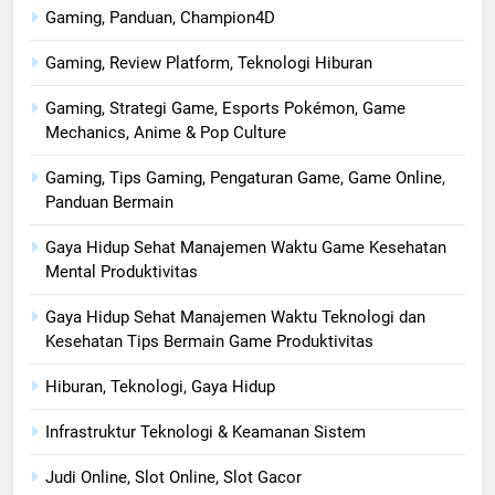
Gaming, Panduan, Champion4D
Gaming, Review Platform, Teknologi Hiburan
Gaming, Strategi Game, Esports Pokémon, Game
Mechanics, Anime & Pop Culture
Gaming, Tips Gaming, Pengaturan Game, Game Online,
Panduan Bermain
Gaya Hidup Sehat Manajemen Waktu Game Kesehatan
Mental Produktivitas
Gaya Hidup Sehat Manajemen Waktu Teknologi dan
Kesehatan Tips Bermain Game Produktivitas
Hiburan, Teknologi, Gaya Hidup
Infrastruktur Teknologi & Keamanan Sistem
Judi Online, Slot Online, Slot Gacor