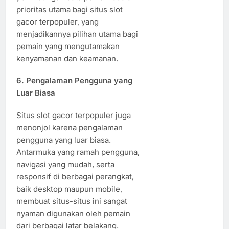
prioritas utama bagi situs slot
gacor terpopuler, yang
menjadikannya pilihan utama bagi
pemain yang mengutamakan
kenyamanan dan keamanan.
6.
Pengalaman Pengguna yang
Luar Biasa
Situs slot gacor terpopuler juga
menonjol karena pengalaman
pengguna yang luar biasa.
Antarmuka yang ramah pengguna,
navigasi yang mudah, serta
responsif di berbagai perangkat,
baik desktop maupun mobile,
membuat situs-situs ini sangat
nyaman digunakan oleh pemain
dari berbagai latar belakang.