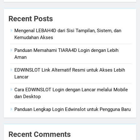
Recent Posts
Mengenal LEBAH4D dari Sisi Tampilan, Sistem, dan
Kemudahan Akses
Panduan Memahami TIARA4D Login dengan Lebih
Aman
EDWINSLOT Link Alternatif Resmi untuk Akses Lebih
Lancar
Cara EDWINSLOT Login dengan Lancar melalui Mobile
dan Desktop
Panduan Lengkap Login Edwinslot untuk Pengguna Baru
Recent Comments