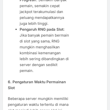
pemain, semakin cepat
jackpot terakumulasi dan
peluang mendapatkannya
juga lebih tinggi.
Pengaruh RNG pada Slot:
Jika banyak pemain bermain
di slot yang sama, RNG
mungkin menghasilkan
kombinasi kemenangan
lebih sering dibandingkan di
server dengan sedikit
pemain.
6. Pengaturan Waktu Permainan
Slot
Beberapa server mungkin memiliki
pengaturan waktu tertentu di mana