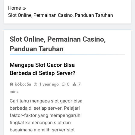
Home
Slot Online, Permainan Casino, Panduan Taruhan
Slot Online, Permainan Casino,
Panduan Taruhan
Mengapa Slot Gacor Bisa
Berbeda di Setiap Server?
b6bcc5a
1 year ago
0
7
mins
Cari tahu mengapa slot gacor bisa
berbeda di setiap server. Pelajari
faktor-faktor yang mempengaruhi
tingkat kemenangan slot dan
bagaimana memilih server slot