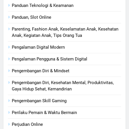
Panduan Teknologi & Keamanan
Panduan, Slot Online
Parenting, Fashion Anak, Keselamatan Anak, Kesehatan
Anak, Kegiatan Anak, Tips Orang Tua
Pengalaman Digital Modern
Pengalaman Pengguna & Sistem Digital
Pengembangan Diri & Mindset
Pengembangan Diri, Kesehatan Mental, Produktivitas,
Gaya Hidup Sehat, Kemandirian
Pengembangan Skill Gaming
Perilaku Pemain & Waktu Bermain
Perjudian Online