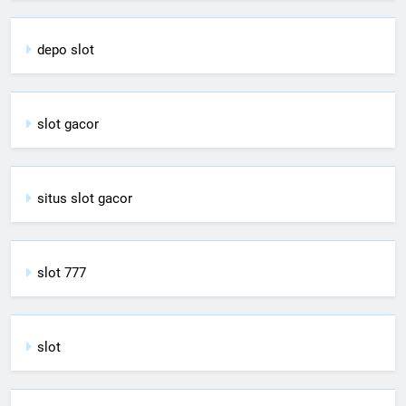
depo slot
slot gacor
situs slot gacor
slot 777
slot