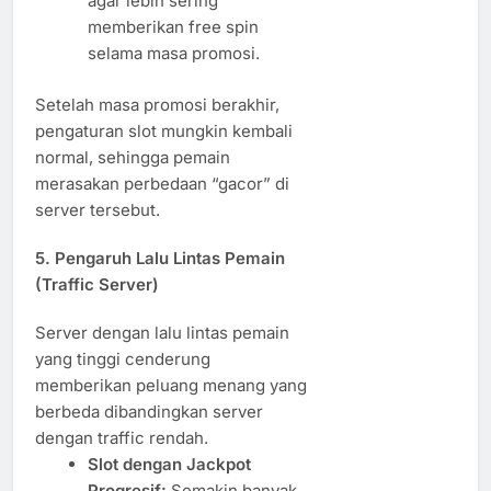
agar lebih sering
memberikan free spin
selama masa promosi.
Setelah masa promosi berakhir,
pengaturan slot mungkin kembali
normal, sehingga pemain
merasakan perbedaan “gacor” di
server tersebut.
5. Pengaruh Lalu Lintas Pemain
(Traffic Server)
Server dengan lalu lintas pemain
yang tinggi cenderung
memberikan peluang menang yang
berbeda dibandingkan server
dengan traffic rendah.
Slot dengan Jackpot
Progresif:
Semakin banyak