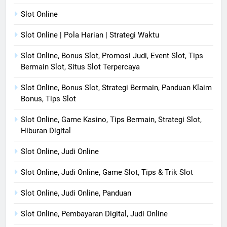
Slot Online
Slot Online | Pola Harian | Strategi Waktu
Slot Online, Bonus Slot, Promosi Judi, Event Slot, Tips
Bermain Slot, Situs Slot Terpercaya
Slot Online, Bonus Slot, Strategi Bermain, Panduan Klaim
Bonus, Tips Slot
Slot Online, Game Kasino, Tips Bermain, Strategi Slot,
Hiburan Digital
Slot Online, Judi Online
Slot Online, Judi Online, Game Slot, Tips & Trik Slot
Slot Online, Judi Online, Panduan
Slot Online, Pembayaran Digital, Judi Online