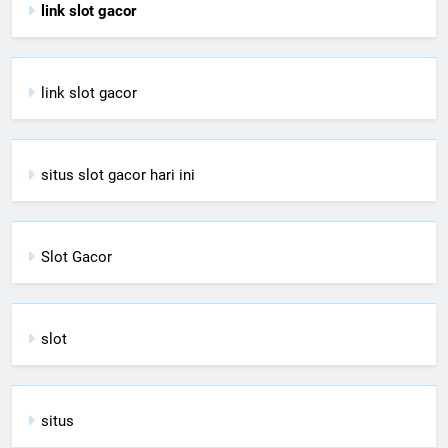
link slot gacor
link slot gacor
situs slot gacor hari ini
Slot Gacor
slot
situs