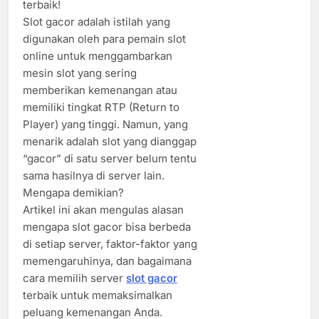
terbaik!
Slot gacor adalah istilah yang
digunakan oleh para pemain slot
online untuk menggambarkan
mesin slot yang sering
memberikan kemenangan atau
memiliki tingkat RTP (Return to
Player) yang tinggi. Namun, yang
menarik adalah slot yang dianggap
“gacor” di satu server belum tentu
sama hasilnya di server lain.
Mengapa demikian?
Artikel ini akan mengulas alasan
mengapa slot gacor bisa berbeda
di setiap server, faktor-faktor yang
memengaruhinya, dan bagaimana
cara memilih server
slot gacor
terbaik untuk memaksimalkan
peluang kemenangan Anda.