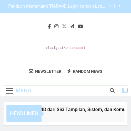
Skip
EDWINSLOT Link Alternatif Resmi untuk Akses
to
Lebih Lancar
content
Cara EDWINSLOT Login dengan Lancar melalui
Mobile dan Desktop
Mengenal LEBAH4D dari Sisi Tampilan, Sistem,
dan Kemudahan Akses
Panduan Memahami TIARA4D Login dengan Lebih
Aman
EDWINSLOT Link Alternatif Resmi untuk Akses
Lebih Lancar
Elazig Satranç
Belajar Catur Di Elazig Satranç Akademi,
Cara EDWINSLOT Login dengan Lancar melalui
NEWSLETTER
RANDOM NEWS
Akademi
Mobile dan Desktop
Pusat Pelatihan Untuk Pemain Catur Semua
Level.
MENU
engenal LEBAH4D dari Sisi Tampilan, Sistem, dan Kemudaha
HEADLINES
 Weeks Ago