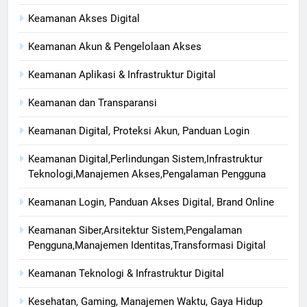
Keamanan Akses Digital
Keamanan Akun & Pengelolaan Akses
Keamanan Aplikasi & Infrastruktur Digital
Keamanan dan Transparansi
Keamanan Digital, Proteksi Akun, Panduan Login
Keamanan Digital,Perlindungan Sistem,Infrastruktur
Teknologi,Manajemen Akses,Pengalaman Pengguna
Keamanan Login, Panduan Akses Digital, Brand Online
Keamanan Siber,Arsitektur Sistem,Pengalaman
Pengguna,Manajemen Identitas,Transformasi Digital
Keamanan Teknologi & Infrastruktur Digital
Kesehatan, Gaming, Manajemen Waktu, Gaya Hidup