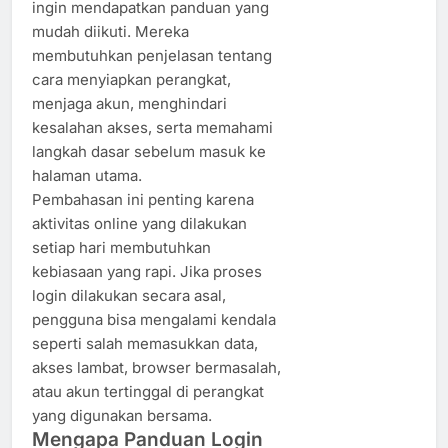
ingin mendapatkan panduan yang
mudah diikuti. Mereka
membutuhkan penjelasan tentang
cara menyiapkan perangkat,
menjaga akun, menghindari
kesalahan akses, serta memahami
langkah dasar sebelum masuk ke
halaman utama.
Pembahasan ini penting karena
aktivitas online yang dilakukan
setiap hari membutuhkan
kebiasaan yang rapi. Jika proses
login dilakukan secara asal,
pengguna bisa mengalami kendala
seperti salah memasukkan data,
akses lambat, browser bermasalah,
atau akun tertinggal di perangkat
yang digunakan bersama.
Mengapa Panduan Login