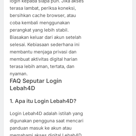
login kepada siapa pun. Jika akses
terasa lambat, periksa koneksi,
bersihkan cache browser, atau
coba kembali menggunakan
perangkat yang lebih stabil.
Biasakan keluar dari akun setelah
selesai. Kebiasaan sederhana ini
membantu menjaga privasi dan
membuat aktivitas digital harian
terasa lebih aman, tertata, dan
nyaman.
FAQ Seputar Login
Lebah4D
1. Apa itu Login Lebah4D?
Login Lebah4D adalah istilah yang
digunakan pengguna saat mencari
panduan masuk ke akun atau
memahami akses digital Lebah4D