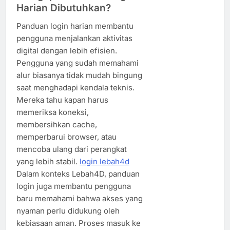
Harian Dibutuhkan?
Panduan login harian membantu
pengguna menjalankan aktivitas
digital dengan lebih efisien.
Pengguna yang sudah memahami
alur biasanya tidak mudah bingung
saat menghadapi kendala teknis.
Mereka tahu kapan harus
memeriksa koneksi,
membersihkan cache,
memperbarui browser, atau
mencoba ulang dari perangkat
yang lebih stabil.
login lebah4d
Dalam konteks Lebah4D, panduan
login juga membantu pengguna
baru memahami bahwa akses yang
nyaman perlu didukung oleh
kebiasaan aman. Proses masuk ke