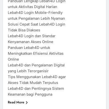
Panduan Lengkap Lebah4D Login
untuk Aktivitas Digital Harian
Lebah4D Login Mobile-Friendly
untuk Pengalaman Lebih Nyaman
Solusi Cepat Saat Lebah4D Login
Tidak Bisa Diakses
Lebah4D Login dan Standar
Kenyamanan Akses Online
Panduan Lebah4D untuk
Meningkatkan Efisiensi Aktivitas
Online
Lebah4D dan Pengalaman Digital
yang Lebih Terorganisir
Tips Menggunakan Lebah4D agar
Akses Tidak Mudah Terputus
Lebah4D dan Pentingnya Sistem
Keamanan bagi Pengguna
Read More