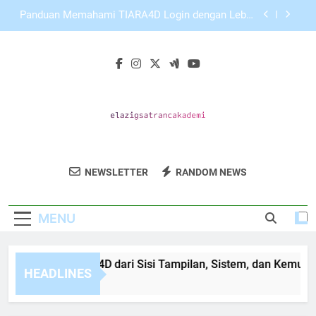
Skip
EDWINSLOT Link Alternatif Resmi untuk Akses
to
Lebih Lancar
content
Cara EDWINSLOT Login dengan Lancar melalui
Mobile dan Desktop
Mengenal LEBAH4D dari Sisi Tampilan, Sistem,
dan Kemudahan Akses
Panduan Memahami TIARA4D Login dengan Lebih
Aman
EDWINSLOT Link Alternatif Resmi untuk Akses
Lebih Lancar
Elazig Satranç
Belajar Catur Di Elazig Satranç Akademi,
Cara EDWINSLOT Login dengan Lancar melalui
NEWSLETTER
RANDOM NEWS
Akademi
Mobile dan Desktop
Pusat Pelatihan Untuk Pemain Catur Semua
Level.
MENU
ngenal LEBAH4D dari Sisi Tampilan, Sistem, dan Kemudahan
HEADLINES
Weeks Ago