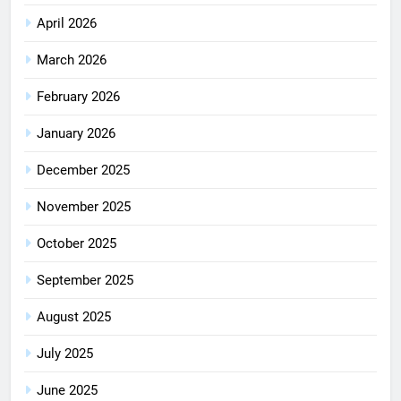
April 2026
March 2026
February 2026
January 2026
December 2025
November 2025
October 2025
September 2025
August 2025
July 2025
June 2025