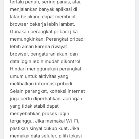
terlalu penuh, sering panas, atau
menjalankan banyak aplikasi di
latar belakang dapat membuat
browser bekerja lebih lambat.
Gunakan perangkat pribadi jika
memungkinkan. Perangkat pribadi
lebih aman karena riwayat
browser, pengaturan akun, dan
data login lebih mudah dikontrol.
Hindari menggunakan perangkat
umum untuk aktivitas yang
melibatkan informasi pribadi.
Selain perangkat, koneksi internet
juga perlu diperhatikan. Jaringan
yang tidak stabil dapat
menyebabkan proses login
terganggu. Jika memakai Wi-Fi,
pastikan sinyal cukup kuat. Jika
memakai data seluler, pilih lokasi