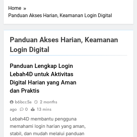
Home
Panduan Akses Harian, Keamanan Login Digital
Panduan Akses Harian, Keamanan
Login Digital
Panduan Lengkap Login
Lebah4D untuk Aktivitas
Digital Harian yang Aman
dan Praktis
b6bcc5a
2 months
ago
0
13 mins
Lebah4D membantu pengguna
memahami login harian yang aman,
stabil, dan mudah melalui panduan