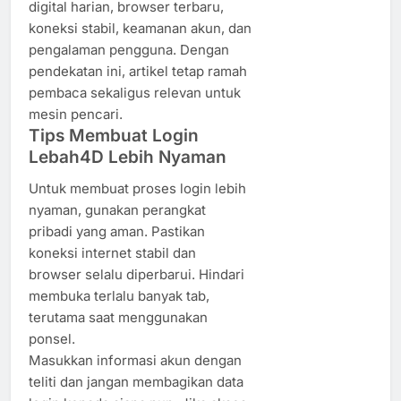
digital harian, browser terbaru,
koneksi stabil, keamanan akun, dan
pengalaman pengguna. Dengan
pendekatan ini, artikel tetap ramah
pembaca sekaligus relevan untuk
mesin pencari.
Tips Membuat Login
Lebah4D Lebih Nyaman
Untuk membuat proses login lebih
nyaman, gunakan perangkat
pribadi yang aman. Pastikan
koneksi internet stabil dan
browser selalu diperbarui. Hindari
membuka terlalu banyak tab,
terutama saat menggunakan
ponsel.
Masukkan informasi akun dengan
teliti dan jangan membagikan data