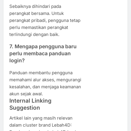
Sebaiknya dihindari pada
perangkat bersama. Untuk
perangkat pribadi, pengguna tetap
perlu memastikan perangkat
terlindungi dengan baik.
7. Mengapa pengguna baru
perlu membaca panduan
login?
Panduan membantu pengguna
memahami alur akses, mengurangi
kesalahan, dan menjaga keamanan
akun sejak awal.
Internal Linking
Suggestion
Artikel lain yang masih relevan
dalam cluster brand Lebah4D: