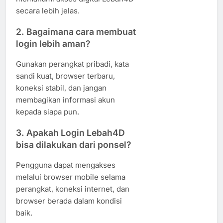
secara lebih jelas.
2. Bagaimana cara membuat
login lebih aman?
Gunakan perangkat pribadi, kata
sandi kuat, browser terbaru,
koneksi stabil, dan jangan
membagikan informasi akun
kepada siapa pun.
3. Apakah Login Lebah4D
bisa dilakukan dari ponsel?
Pengguna dapat mengakses
melalui browser mobile selama
perangkat, koneksi internet, dan
browser berada dalam kondisi
baik.