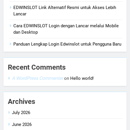
EDWINSLOT Link Alternatif Resmi untuk Akses Lebih
Lancar
Cara EDWINSLOT Login dengan Lancar melalui Mobile
dan Desktop
Panduan Lengkap Login Edwinslot untuk Pengguna Baru
Recent Comments
A WordPress Commenter
on
Hello world!
Archives
July 2026
June 2026