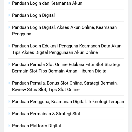
Panduan Login dan Keamanan Akun
Panduan Login Digital
Panduan Login Digital, Akses Akun Online, Keamanan
Pengguna
Panduan Login Edukasi Pengguna Keamanan Data Akun
Tips Akses Digital Penggunaan Akun Online
Panduan Pemula Slot Online Edukasi Fitur Slot Strategi
Bermain Slot Tips Bermain Aman Hiburan Digital
Panduan Pemula, Bonus Slot Online, Strategi Bermain,
Review Situs Slot, Tips Slot Online
Panduan Pengguna, Keamanan Digital, Teknologi Terapan
Panduan Permainan & Strategi Slot
Panduan Platform Digital