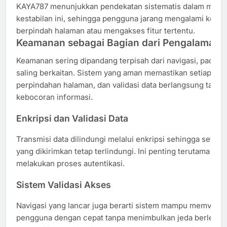
KAYA787 menunjukkan pendekatan sistematis dalam menj
kestabilan ini, sehingga pengguna jarang mengalami kenda
berpindah halaman atau mengakses fitur tertentu.
Keamanan sebagai Bagian dari Pengalaman N
Keamanan sering dipandang terpisah dari navigasi, padaha
saling berkaitan. Sistem yang aman memastikan setiap pros
perpindahan halaman, dan validasi data berlangsung tanpa 
kebocoran informasi.
Enkripsi dan Validasi Data
Transmisi data dilindungi melalui enkripsi sehingga setiap
yang dikirimkan tetap terlindungi. Ini penting terutama sa
melakukan proses autentikasi.
Sistem Validasi Akses
Navigasi yang lancar juga berarti sistem mampu memverifi
pengguna dengan cepat tanpa menimbulkan jeda berlebih