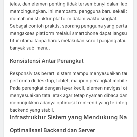
jelas, dan elemen penting tidak tersembunyi dalam lapisan
membingungkan. Ini membantu pengguna baru sekalipun 
memahami struktur platform dalam waktu singkat.
Sebagai contoh praktis, seorang pengguna yang pertama k
mengakses platform melalui smartphone dapat langsung
fitur utama tanpa harus melakukan scroll panjang atau m
banyak sub-menu.
Konsistensi Antar Perangkat
Responsivitas berarti sistem mampu menyesuaikan tampil
performa di desktop, tablet, maupun perangkat mobile.
Pada perangkat dengan layar kecil, elemen navigasi otoma
menyesuaikan tata letak agar tetap nyaman dibaca dan diak
menunjukkan adanya optimasi front-end yang terintegrasi
backend yang stabil.
Infrastruktur Sistem yang Mendukung Navig
Optimalisasi Backend dan Server