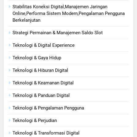
Stabilitas Koneksi Digital,Manajemen Jaringan
Online,Performa Sistem Modern,Pengalaman Pengguna
Berkelanjutan
Strategi Permainan & Manajemen Saldo Slot
Teknologi & Digital Experience
Teknologi & Gaya Hidup
Teknologi & Hiburan Digital
Teknologi & Keamanan Digital
Teknologi & Panduan Digital
Teknologi & Pengalaman Pengguna
Teknologi & Perjudian
Teknologi & Transformasi Digital