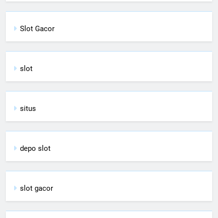
Slot Gacor
slot
situs
depo slot
slot gacor