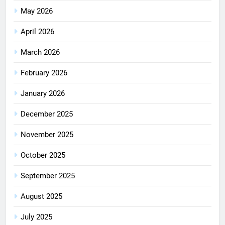
May 2026
April 2026
March 2026
February 2026
January 2026
December 2025
November 2025
October 2025
September 2025
August 2025
July 2025