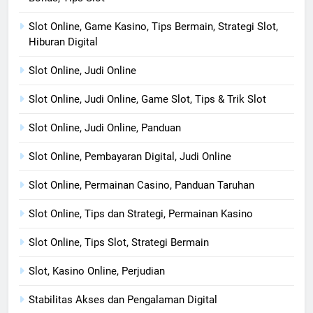
Slot Online, Game Kasino, Tips Bermain, Strategi Slot,
Hiburan Digital
Slot Online, Judi Online
Slot Online, Judi Online, Game Slot, Tips & Trik Slot
Slot Online, Judi Online, Panduan
Slot Online, Pembayaran Digital, Judi Online
Slot Online, Permainan Casino, Panduan Taruhan
Slot Online, Tips dan Strategi, Permainan Kasino
Slot Online, Tips Slot, Strategi Bermain
Slot, Kasino Online, Perjudian
Stabilitas Akses dan Pengalaman Digital