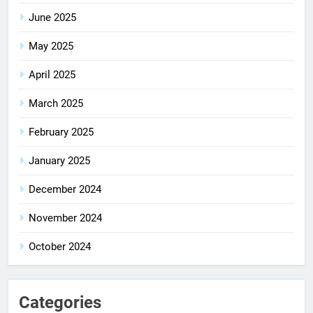
June 2025
May 2025
April 2025
March 2025
February 2025
January 2025
December 2024
November 2024
October 2024
Categories