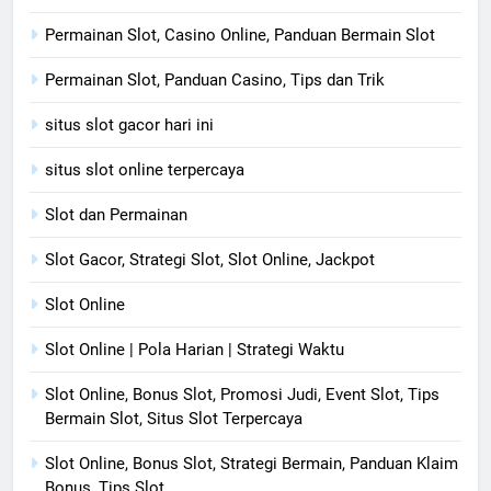
Permainan Slot, Casino Online, Panduan Bermain Slot
Permainan Slot, Panduan Casino, Tips dan Trik
situs slot gacor hari ini
situs slot online terpercaya
Slot dan Permainan
Slot Gacor, Strategi Slot, Slot Online, Jackpot
Slot Online
Slot Online | Pola Harian | Strategi Waktu
Slot Online, Bonus Slot, Promosi Judi, Event Slot, Tips
Bermain Slot, Situs Slot Terpercaya
Slot Online, Bonus Slot, Strategi Bermain, Panduan Klaim
Bonus, Tips Slot