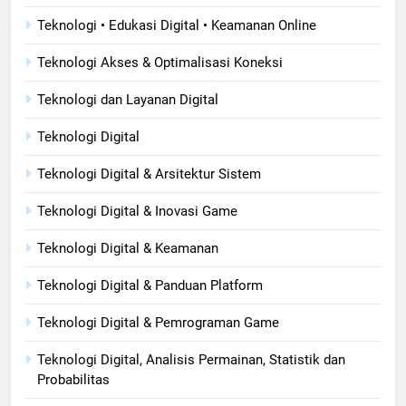
Teknologi • Edukasi Digital • Keamanan Online
Teknologi Akses & Optimalisasi Koneksi
Teknologi dan Layanan Digital
Teknologi Digital
Teknologi Digital & Arsitektur Sistem
Teknologi Digital & Inovasi Game
Teknologi Digital & Keamanan
Teknologi Digital & Panduan Platform
Teknologi Digital & Pemrograman Game
Teknologi Digital, Analisis Permainan, Statistik dan
Probabilitas