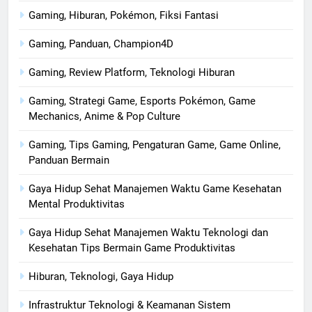
Gaming, Hiburan, Pokémon, Fiksi Fantasi
Gaming, Panduan, Champion4D
Gaming, Review Platform, Teknologi Hiburan
Gaming, Strategi Game, Esports Pokémon, Game
Mechanics, Anime & Pop Culture
Gaming, Tips Gaming, Pengaturan Game, Game Online,
Panduan Bermain
Gaya Hidup Sehat Manajemen Waktu Game Kesehatan
Mental Produktivitas
Gaya Hidup Sehat Manajemen Waktu Teknologi dan
Kesehatan Tips Bermain Game Produktivitas
Hiburan, Teknologi, Gaya Hidup
Infrastruktur Teknologi & Keamanan Sistem