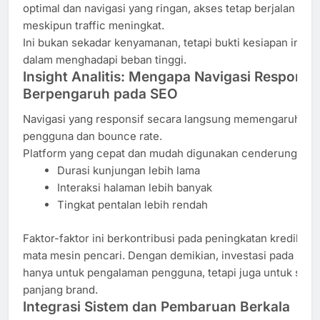
optimal dan navigasi yang ringan, akses tetap berjalan lanc
meskipun traffic meningkat.
Ini bukan sekadar kenyamanan, tetapi bukti kesiapan infras
dalam menghadapi beban tinggi.
Insight Analitis: Mengapa Navigasi Responsif
Berpengaruh pada SEO
Navigasi yang responsif secara langsung memengaruhi wak
pengguna dan bounce rate.
Platform yang cepat dan mudah digunakan cenderung memi
Durasi kunjungan lebih lama
Interaksi halaman lebih banyak
Tingkat pentalan lebih rendah
Faktor-faktor ini berkontribusi pada peningkatan kredibilit
mata mesin pencari. Dengan demikian, investasi pada navi
hanya untuk pengalaman pengguna, tetapi juga untuk strat
panjang brand.
Integrasi Sistem dan Pembaruan Berkala