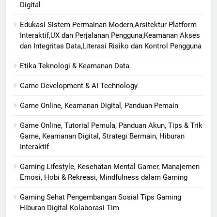
Digital
Edukasi Sistem Permainan Modern,Arsitektur Platform
Interaktif,UX dan Perjalanan Pengguna,Keamanan Akses
dan Integritas Data,Literasi Risiko dan Kontrol Pengguna
Etika Teknologi & Keamanan Data
Game Development & AI Technology
Game Online, Keamanan Digital, Panduan Pemain
Game Online, Tutorial Pemula, Panduan Akun, Tips & Trik
Game, Keamanan Digital, Strategi Bermain, Hiburan
Interaktif
Gaming Lifestyle, Kesehatan Mental Gamer, Manajemen
Emosi, Hobi & Rekreasi, Mindfulness dalam Gaming
Gaming Sehat Pengembangan Sosial Tips Gaming
Hiburan Digital Kolaborasi Tim