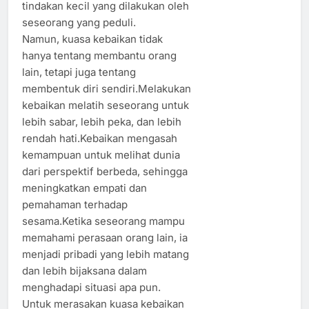
tindakan kecil yang dilakukan oleh
seseorang yang peduli.
Namun, kuasa kebaikan tidak
hanya tentang membantu orang
lain, tetapi juga tentang
membentuk diri sendiri.Melakukan
kebaikan melatih seseorang untuk
lebih sabar, lebih peka, dan lebih
rendah hati.Kebaikan mengasah
kemampuan untuk melihat dunia
dari perspektif berbeda, sehingga
meningkatkan empati dan
pemahaman terhadap
sesama.Ketika seseorang mampu
memahami perasaan orang lain, ia
menjadi pribadi yang lebih matang
dan lebih bijaksana dalam
menghadapi situasi apa pun.
Untuk merasakan kuasa kebaikan