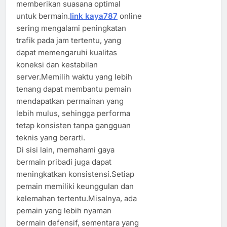
memberikan suasana optimal
untuk bermain.
link kaya787
online
sering mengalami peningkatan
trafik pada jam tertentu, yang
dapat memengaruhi kualitas
koneksi dan kestabilan
server.Memilih waktu yang lebih
tenang dapat membantu pemain
mendapatkan permainan yang
lebih mulus, sehingga performa
tetap konsisten tanpa gangguan
teknis yang berarti.
Di sisi lain, memahami gaya
bermain pribadi juga dapat
meningkatkan konsistensi.Setiap
pemain memiliki keunggulan dan
kelemahan tertentu.Misalnya, ada
pemain yang lebih nyaman
bermain defensif, sementara yang