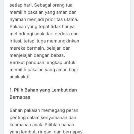
setiap hari. Sebagai orang tua,
memilih pakaian yang aman dan
nyaman menjadi prioritas utama.
Pakaian yang tepat tidak hanya
melindungi anak dari cedera dan
iritasi, tetapi juga memungkinkan
mereka bermain, belajar, dan
menjelajah dengan bebas.
Berikut panduan lengkap untuk
memilih pakaian yang aman bagi
anak aktif.
1. Pilih Bahan yang Lembut dan
Bernapas
Bahan pakaian memegang peran
penting dalam kenyamanan dan
keamanan anak. Pilihlah bahan
yang lembut, ringan, dan bernapas,