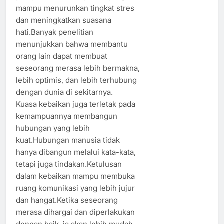
mampu menurunkan tingkat stres
dan meningkatkan suasana
hati.Banyak penelitian
menunjukkan bahwa membantu
orang lain dapat membuat
seseorang merasa lebih bermakna,
lebih optimis, dan lebih terhubung
dengan dunia di sekitarnya.
Kuasa kebaikan juga terletak pada
kemampuannya membangun
hubungan yang lebih
kuat.Hubungan manusia tidak
hanya dibangun melalui kata-kata,
tetapi juga tindakan.Ketulusan
dalam kebaikan mampu membuka
ruang komunikasi yang lebih jujur
dan hangat.Ketika seseorang
merasa dihargai dan diperlakukan