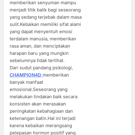
memberikan senyuman mampu
menjadi titik balik bagi seseorang
yang sedang terjebak dalam masa
sulit.Kebaikan memiliki sifat alami
yang dapat menyentuh emosi
terdalam manusia, memberikan
rasa aman, dan menciptakan
harapan baru yang mungkin
sebelumnya tidak terlihat.
Dari sudut pandang psikologi,
CHAMPION4D
memberikan
banyak manfaat
emosional.Seseorang yang
melakukan tindakan baik secara
konsisten akan merasakan
peningkatan kebahagiaan dan
ketenangan batin.Hal ini terjadi
karena kebaikan merangsang
pelepasan hormon positif yang