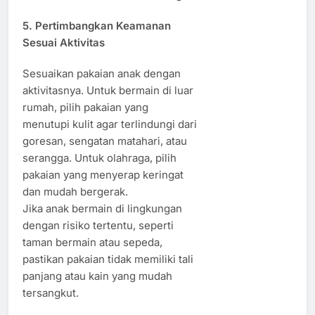
5. Pertimbangkan Keamanan
Sesuai Aktivitas
Sesuaikan pakaian anak dengan
aktivitasnya. Untuk bermain di luar
rumah, pilih pakaian yang
menutupi kulit agar terlindungi dari
goresan, sengatan matahari, atau
serangga. Untuk olahraga, pilih
pakaian yang menyerap keringat
dan mudah bergerak.
Jika anak bermain di lingkungan
dengan risiko tertentu, seperti
taman bermain atau sepeda,
pastikan pakaian tidak memiliki tali
panjang atau kain yang mudah
tersangkut.