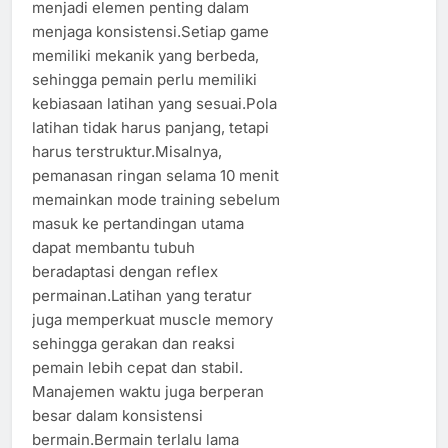
menjadi elemen penting dalam
menjaga konsistensi.Setiap game
memiliki mekanik yang berbeda,
sehingga pemain perlu memiliki
kebiasaan latihan yang sesuai.Pola
latihan tidak harus panjang, tetapi
harus terstruktur.Misalnya,
pemanasan ringan selama 10 menit
memainkan mode training sebelum
masuk ke pertandingan utama
dapat membantu tubuh
beradaptasi dengan reflex
permainan.Latihan yang teratur
juga memperkuat muscle memory
sehingga gerakan dan reaksi
pemain lebih cepat dan stabil.
Manajemen waktu juga berperan
besar dalam konsistensi
bermain.Bermain terlalu lama