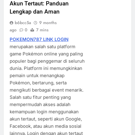
Akun Tertaut: Panduan
Lengkap dan Aman
b6bcc5a
9 months
ago
0
7 mins
POKEMON787 LINK LOGIN
merupakan salah satu platform
game Pokémon online yang paling
populer bagi penggemar di seluruh
dunia. Platform ini memungkinkan
pemain untuk menangkap
Pokémon, bertarung, serta
mengikuti berbagai event menarik.
Salah satu fitur penting yang
mempermudah akses adalah
kemampuan login menggunakan
akun tertaut, seperti akun Google,
Facebook, atau akun media sosial
lainnya. Login dengan akun tertaut