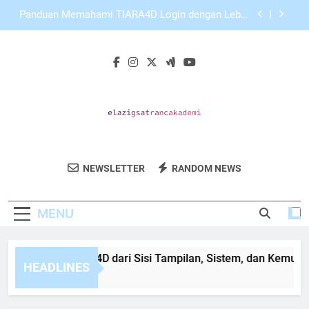
Skip
EDWINSLOT Link Alternatif Resmi untuk Akses
to
Lebih Lancar
content
Cara EDWINSLOT Login dengan Lancar melalui
Mobile dan Desktop
Mengenal LEBAH4D dari Sisi Tampilan, Sistem,
dan Kemudahan Akses
Panduan Memahami TIARA4D Login dengan Lebih
Aman
EDWINSLOT Link Alternatif Resmi untuk Akses
Lebih Lancar
Elazig Satranç
Belajar Catur Di Elazig Satranç Akademi,
Cara EDWINSLOT Login dengan Lancar melalui
NEWSLETTER
RANDOM NEWS
Akademi
Mobile dan Desktop
Pusat Pelatihan Untuk Pemain Catur Semua
Level.
MENU
ngenal LEBAH4D dari Sisi Tampilan, Sistem, dan Kemudahan
HEADLINES
Weeks Ago