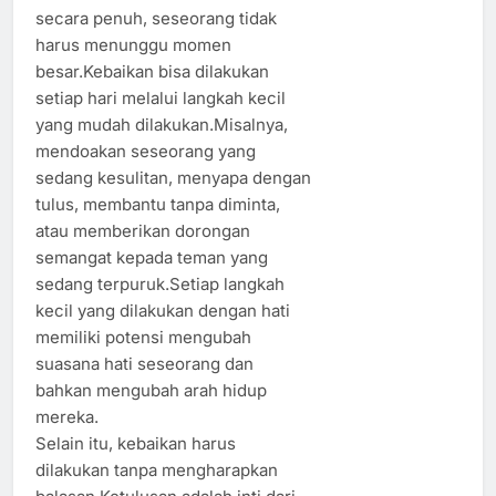
secara penuh, seseorang tidak
harus menunggu momen
besar.Kebaikan bisa dilakukan
setiap hari melalui langkah kecil
yang mudah dilakukan.Misalnya,
mendoakan seseorang yang
sedang kesulitan, menyapa dengan
tulus, membantu tanpa diminta,
atau memberikan dorongan
semangat kepada teman yang
sedang terpuruk.Setiap langkah
kecil yang dilakukan dengan hati
memiliki potensi mengubah
suasana hati seseorang dan
bahkan mengubah arah hidup
mereka.
Selain itu, kebaikan harus
dilakukan tanpa mengharapkan