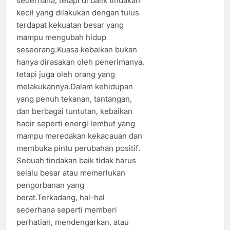
sederhana, tetapi di balik tindakan
kecil yang dilakukan dengan tulus
terdapat kekuatan besar yang
mampu mengubah hidup
seseorang.Kuasa kebaikan bukan
hanya dirasakan oleh penerimanya,
tetapi juga oleh orang yang
melakukannya.Dalam kehidupan
yang penuh tekanan, tantangan,
dan berbagai tuntutan, kebaikan
hadir seperti energi lembut yang
mampu meredakan kekacauan dan
membuka pintu perubahan positif.
Sebuah tindakan baik tidak harus
selalu besar atau memerlukan
pengorbanan yang
berat.Terkadang, hal-hal
sederhana seperti memberi
perhatian, mendengarkan, atau