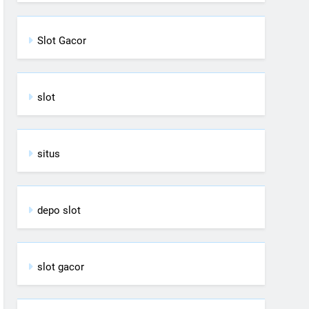
Slot Gacor
slot
situs
depo slot
slot gacor