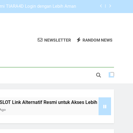
i TIARA4D Login dengan Lebih Aman
natif Resmi untuk Akses Lebih Lancar
n Lancar melalui Mobile dan Desktop
NEWSLETTER
RANDOM NEWS
mpilan, Sistem, dan Kemudahan Akses
i TIARA4D Login dengan Lebih Aman
atur Semua Level.
natif Resmi untuk Akses Lebih Lancar
n Lancar melalui Mobile dan Desktop
ternatif Resmi untuk Akses Lebih Lancar
Cara EDWINSLO
1 Month Ago