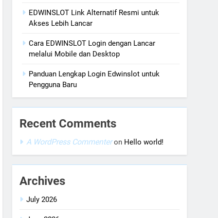
EDWINSLOT Link Alternatif Resmi untuk
Akses Lebih Lancar
Cara EDWINSLOT Login dengan Lancar
melalui Mobile dan Desktop
Panduan Lengkap Login Edwinslot untuk
Pengguna Baru
Recent Comments
A WordPress Commenter
on
Hello world!
Archives
July 2026