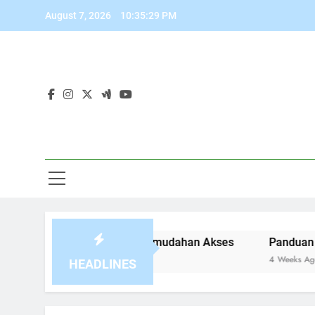
Skip
August 7, 2026
10:35:30 PM
to
content
Ela
Belajar Ca
an, Sistem, dan Kemudahan Akses
Panduan Memahami 
4 Weeks Ago
HEADLINES