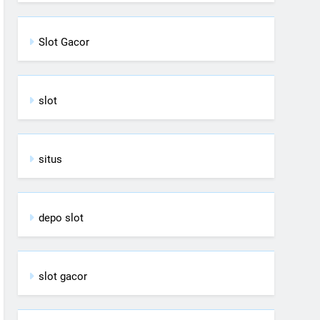
Slot Gacor
slot
situs
depo slot
slot gacor