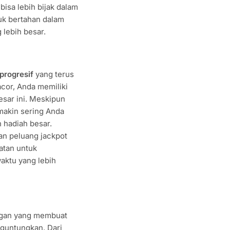
bisa lebih bijak dalam
uk bertahan dalam
lebih besar.
progresif
yang terus
acor, Anda memiliki
sar ini. Meskipun
emakin sering Anda
 hadiah besar.
an peluang jackpot
atan untuk
aktu yang lebih
ngan yang membuat
guntungkan. Dari