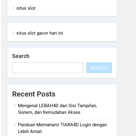
situs slot
situs slot gacor hari ini
Search
SEARCH
Recent Posts
Mengenal LEBAH4D dari Sisi Tampilan,
Sistem, dan Kemudahan Akses
Panduan Memahami TIARA4D Login dengan
Lebih Aman