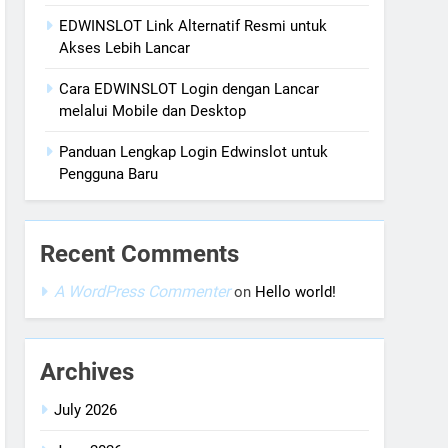
EDWINSLOT Link Alternatif Resmi untuk
Akses Lebih Lancar
Cara EDWINSLOT Login dengan Lancar
melalui Mobile dan Desktop
Panduan Lengkap Login Edwinslot untuk
Pengguna Baru
Recent Comments
A WordPress Commenter
on
Hello world!
Archives
July 2026