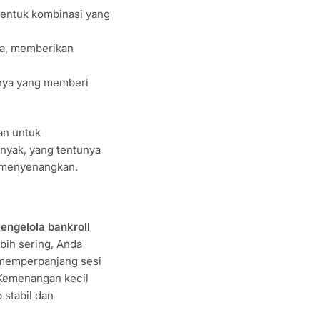
entuk kombinasi yang
, memberikan
nnya yang memberi
an untuk
nyak, yang tentunya
 menyenangkan.
engelola bankroll
bih sering, Anda
 memperpanjang sesi
 Kemenangan kecil
 stabil dan