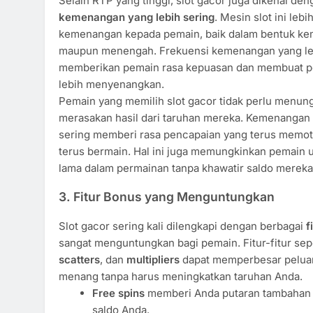
Selain RTP yang tinggi, slot gacor juga dikenal de
kemenangan yang lebih sering
. Mesin slot ini le
kemenangan kepada pemain, baik dalam bentuk ke
maupun menengah. Frekuensi kemenangan yang le
memberikan pemain rasa kepuasan dan membuat p
lebih menyenangkan.
Pemain yang memilih slot gacor tidak perlu menung
merasakan hasil dari taruhan mereka. Kemenangan k
sering memberi rasa pencapaian yang terus memot
terus bermain. Hal ini juga memungkinkan pemain u
lama dalam permainan tanpa khawatir saldo mereka
3.
Fitur Bonus yang Menguntungkan
Slot gacor sering kali dilengkapi dengan berbagai
f
sangat menguntungkan bagi pemain. Fitur-fitur sep
scatters
, dan
multipliers
dapat memperbesar pelua
menang tanpa harus meningkatkan taruhan Anda.
Free spins
memberi Anda putaran tambahan 
saldo Anda.