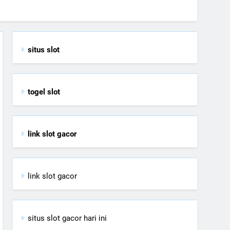
situs slot
togel slot
link slot gacor
link slot gacor
situs slot gacor hari ini