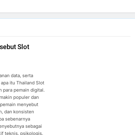
sebut Slot
anan data, serta
apa itu Thailand Slot
 para pemain digital.
makin populer dan
k pemain menyebut
n, dan konsisten
pa sebenarnya
menyebutnya sebagai
f teknis, psikologis,