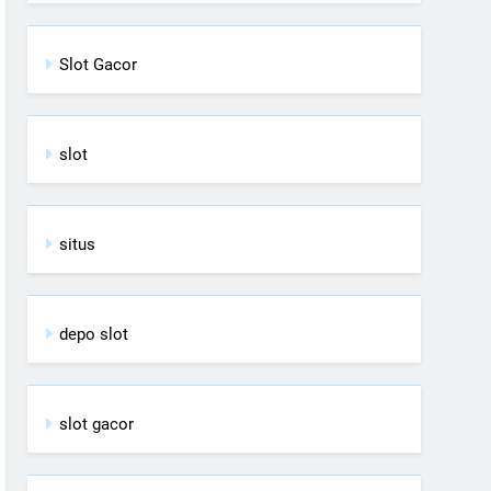
Slot Gacor
slot
situs
depo slot
slot gacor