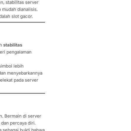
, stabilitas server
 mudah dianalisis.
alah slot gacor.
ah
stabilitas
beri pengalaman
imbol lebih
 dan menyebarkannya
melekat pada server
n. Bermain di server
dan percaya diri.
 sebagai bukti bahwa