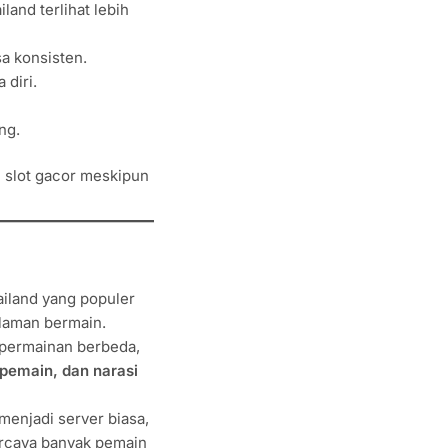
and terlihat lebih
a konsisten.
diri.
ng.
l slot gacor meskipun
hailand yang populer
alaman bermain.
 permainan berbeda,
s pemain, dan narasi
menjadi server biasa,
percaya banyak pemain