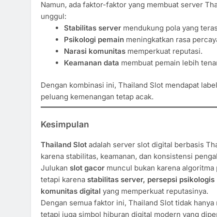
Namun, ada faktor-faktor yang membuat server Thail
unggul:
Stabilitas server
mendukung pola yang teras
Psikologi pemain
meningkatkan rasa percaya 
Narasi komunitas
memperkuat reputasi.
Keamanan data
membuat pemain lebih tena
Dengan kombinasi ini, Thailand Slot mendapat labe
peluang kemenangan tetap acak.
Kesimpulan
Thailand Slot
adalah server slot digital berbasis T
karena stabilitas, keamanan, dan konsistensi peng
Julukan
slot gacor
muncul bukan karena algoritma
tetapi karena
stabilitas server, persepsi psikologi
komunitas digital
yang memperkuat reputasinya.
Dengan semua faktor ini, Thailand Slot tidak hanya 
tetapi juga simbol hiburan digital modern yang di