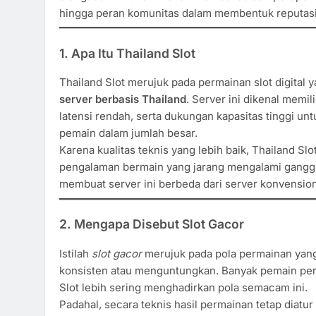
hingga peran komunitas dalam membentuk reputasi
1. Apa Itu Thailand Slot
Thailand Slot merujuk pada permainan slot digital y
server berbasis Thailand
. Server ini dikenal memili
latensi rendah, serta dukungan kapasitas tinggi 
pemain dalam jumlah besar.
Karena kualitas teknis yang lebih baik, Thailand S
pengalaman bermain yang jarang mengalami ganggua
membuat server ini berbeda dari server konvensiona
2. Mengapa Disebut Slot Gacor
Istilah
slot gacor
merujuk pada pola permainan yang
konsisten atau menguntungkan. Banyak pemain pe
Slot lebih sering menghadirkan pola semacam ini.
Padahal, secara teknis hasil permainan tetap diatur