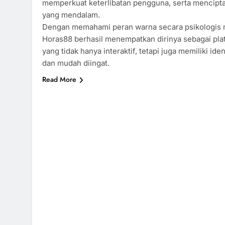
memperkuat keterlibatan pengguna, serta mencipt
yang mendalam.
Dengan memahami peran warna secara psikologis 
Horas88 berhasil menempatkan dirinya sebagai plat
yang tidak hanya interaktif, tetapi juga memiliki iden
dan mudah diingat.
Read More