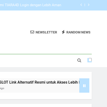
i TIARA4D Login dengan Lebih Aman
natif Resmi untuk Akses Lebih Lancar
n Lancar melalui Mobile dan Desktop
NEWSLETTER
RANDOM NEWS
mpilan, Sistem, dan Kemudahan Akses
i TIARA4D Login dengan Lebih Aman
atur Semua Level.
natif Resmi untuk Akses Lebih Lancar
n Lancar melalui Mobile dan Desktop
ternatif Resmi untuk Akses Lebih Lancar
Cara EDWINSLO
1 Month Ago