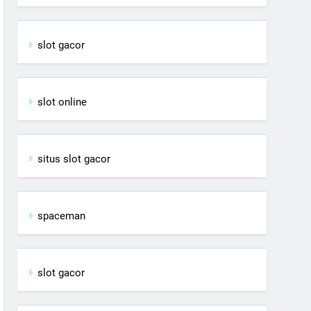
slot gacor
slot online
situs slot gacor
spaceman
slot gacor