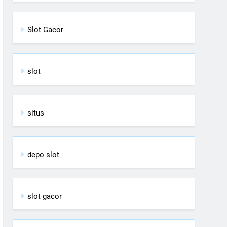
Slot Gacor
slot
situs
depo slot
slot gacor