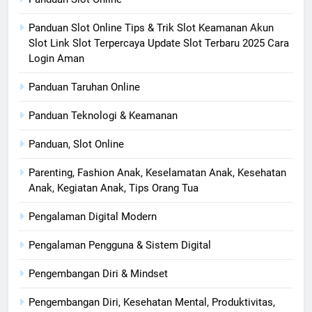
Panduan Slot Online Tips & Trik Slot Keamanan Akun
Slot Link Slot Terpercaya Update Slot Terbaru 2025 Cara
Login Aman
Panduan Taruhan Online
Panduan Teknologi & Keamanan
Panduan, Slot Online
Parenting, Fashion Anak, Keselamatan Anak, Kesehatan
Anak, Kegiatan Anak, Tips Orang Tua
Pengalaman Digital Modern
Pengalaman Pengguna & Sistem Digital
Pengembangan Diri & Mindset
Pengembangan Diri, Kesehatan Mental, Produktivitas,