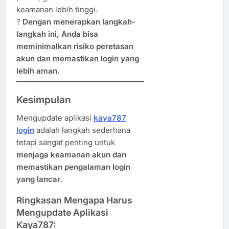
keamanan lebih tinggi.
?
Dengan menerapkan langkah-
langkah ini, Anda bisa
meminimalkan risiko peretasan
akun dan memastikan login yang
lebih aman.
Kesimpulan
Mengupdate aplikasi
kaya787
login
adalah langkah sederhana
tetapi sangat penting untuk
menjaga keamanan akun dan
memastikan pengalaman login
yang lancar
.
Ringkasan Mengapa Harus
Mengupdate Aplikasi
Kaya787: