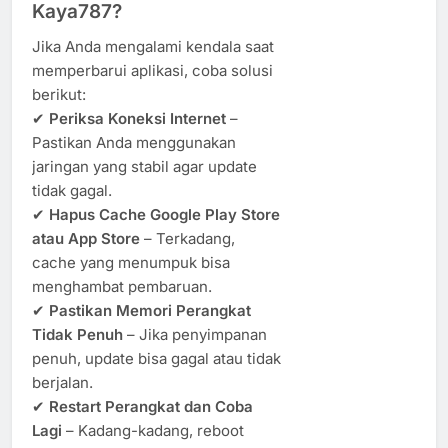
Kaya787?
Jika Anda mengalami kendala saat
memperbarui aplikasi, coba solusi
berikut:
✔
Periksa Koneksi Internet
–
Pastikan Anda menggunakan
jaringan yang stabil agar update
tidak gagal.
✔
Hapus Cache Google Play Store
atau App Store
– Terkadang,
cache yang menumpuk bisa
menghambat pembaruan.
✔
Pastikan Memori Perangkat
Tidak Penuh
– Jika penyimpanan
penuh, update bisa gagal atau tidak
berjalan.
✔
Restart Perangkat dan Coba
Lagi
– Kadang-kadang, reboot