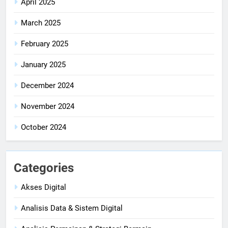
April 2025
March 2025
February 2025
January 2025
December 2024
November 2024
October 2024
Categories
Akses Digital
Analisis Data & Sistem Digital