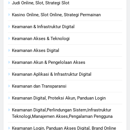
Judi Online, Slot, Strategi Slot
Kasino Online, Slot Online, Strategi Permainan
Keamanan & Infrastruktur Digital
Keamanan Akses & Teknologi
Keamanan Akses Digital
Keamanan Akun & Pengelolaan Akses
Keamanan Aplikasi & Infrastruktur Digital
Keamanan dan Transparansi
Keamanan Digital, Proteksi Akun, Panduan Login
Keamanan Digital,Perlindungan Sistem,Infrastruktur
Teknologi,Manajemen Akses,Pengalaman Pengguna
Keamanan Login, Panduan Akses Digital, Brand Online