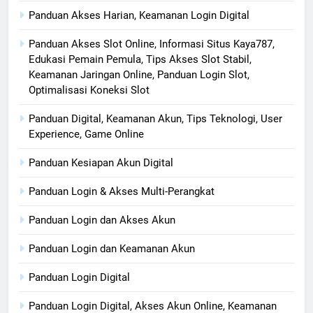
Panduan Akses Harian, Keamanan Login Digital
Panduan Akses Slot Online, Informasi Situs Kaya787,
Edukasi Pemain Pemula, Tips Akses Slot Stabil,
Keamanan Jaringan Online, Panduan Login Slot,
Optimalisasi Koneksi Slot
Panduan Digital, Keamanan Akun, Tips Teknologi, User
Experience, Game Online
Panduan Kesiapan Akun Digital
Panduan Login & Akses Multi-Perangkat
Panduan Login dan Akses Akun
Panduan Login dan Keamanan Akun
Panduan Login Digital
Panduan Login Digital, Akses Akun Online, Keamanan