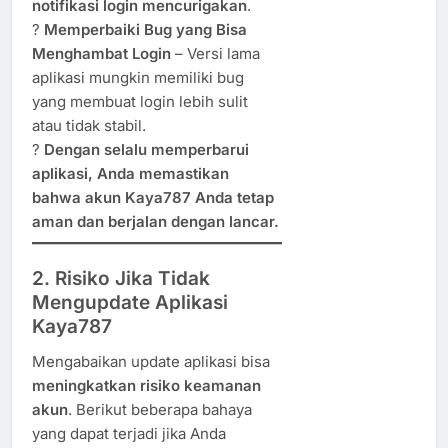
notifikasi login mencurigakan
.
?
Memperbaiki Bug yang Bisa
Menghambat Login
– Versi lama
aplikasi mungkin memiliki bug
yang membuat login lebih sulit
atau tidak stabil.
?
Dengan selalu memperbarui
aplikasi, Anda memastikan
bahwa akun Kaya787 Anda tetap
aman dan berjalan dengan lancar.
2. Risiko Jika Tidak
Mengupdate Aplikasi
Kaya787
Mengabaikan update aplikasi bisa
meningkatkan risiko keamanan
akun
. Berikut beberapa bahaya
yang dapat terjadi jika Anda