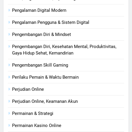
Pengalaman Digital Modern
Pengalaman Pengguna & Sistem Digital
Pengembangan Diri & Mindset
Pengembangan Diri, Kesehatan Mental, Produktivitas,
Gaya Hidup Sehat, Kemandirian
Pengembangan Skill Gaming
Perilaku Pemain & Waktu Bermain
Perjudian Online
Perjudian Online, Keamanan Akun
Permainan & Strategi
Permainan Kasino Online