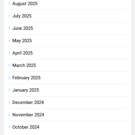
August 2025
July 2025
June 2025
May 2025
April 2025
March 2025
February 2025
January 2025
December 2024
November 2024
October 2024