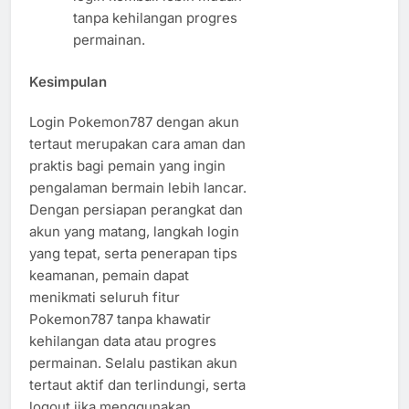
tanpa kehilangan progres
permainan.
Kesimpulan
Login Pokemon787 dengan akun
tertaut merupakan cara aman dan
praktis bagi pemain yang ingin
pengalaman bermain lebih lancar.
Dengan persiapan perangkat dan
akun yang matang, langkah login
yang tepat, serta penerapan tips
keamanan, pemain dapat
menikmati seluruh fitur
Pokemon787 tanpa khawatir
kehilangan data atau progres
permainan. Selalu pastikan akun
tertaut aktif dan terlindungi, serta
logout jika menggunakan