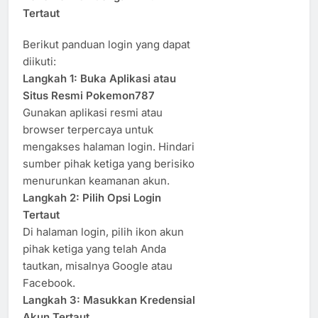
Tertaut
Berikut panduan login yang dapat
diikuti:
Langkah 1: Buka Aplikasi atau
Situs Resmi Pokemon787
Gunakan aplikasi resmi atau
browser terpercaya untuk
mengakses halaman login. Hindari
sumber pihak ketiga yang berisiko
menurunkan keamanan akun.
Langkah 2: Pilih Opsi Login
Tertaut
Di halaman login, pilih ikon akun
pihak ketiga yang telah Anda
tautkan, misalnya Google atau
Facebook.
Langkah 3: Masukkan Kredensial
Akun Tertaut