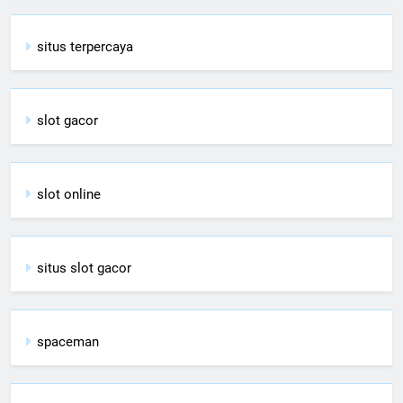
situs terpercaya
slot gacor
slot online
situs slot gacor
spaceman