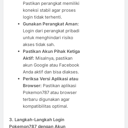
Pastikan perangkat memiliki
koneksi stabil agar proses
login tidak terhenti.
Gunakan Perangkat Aman:
Login dari perangkat pribadi
untuk menghindari risiko
akses tidak sah.
Pastikan Akun Pihak Ketiga
Aktif:
Misalnya, pastikan
akun Google atau Facebook
Anda aktif dan bisa diakses.
Periksa Versi Aplikasi atau
Browser:
Pastikan aplikasi
Pokemon787 atau browser
terbaru digunakan agar
kompatibilitas optimal.
3. Langkah-Langkah Login
Pokemon787 dengan Akun