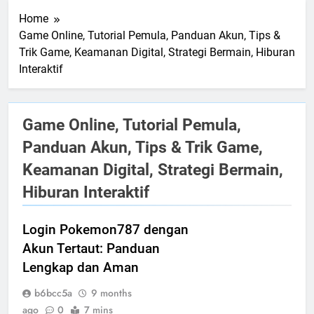
Home
Game Online, Tutorial Pemula, Panduan Akun, Tips &
Trik Game, Keamanan Digital, Strategi Bermain, Hiburan
Interaktif
Game Online, Tutorial Pemula,
Panduan Akun, Tips & Trik Game,
Keamanan Digital, Strategi Bermain,
Hiburan Interaktif
Login Pokemon787 dengan
Akun Tertaut: Panduan
Lengkap dan Aman
b6bcc5a
9 months
ago
0
7 mins