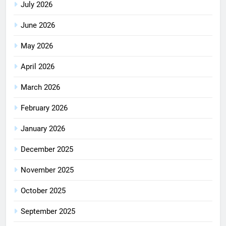
July 2026
June 2026
May 2026
April 2026
March 2026
February 2026
January 2026
December 2025
November 2025
October 2025
September 2025