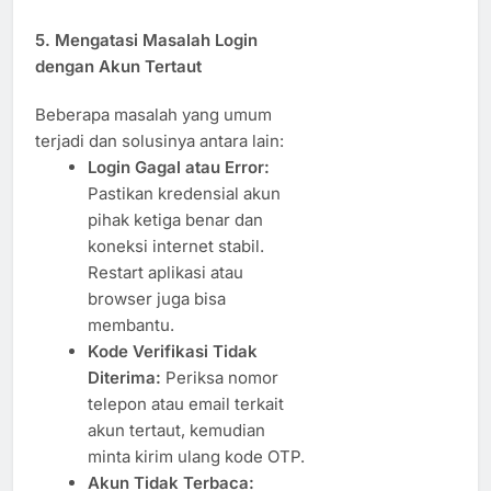
5. Mengatasi Masalah Login
dengan Akun Tertaut
Beberapa masalah yang umum
terjadi dan solusinya antara lain:
Login Gagal atau Error:
Pastikan kredensial akun
pihak ketiga benar dan
koneksi internet stabil.
Restart aplikasi atau
browser juga bisa
membantu.
Kode Verifikasi Tidak
Diterima:
Periksa nomor
telepon atau email terkait
akun tertaut, kemudian
minta kirim ulang kode OTP.
Akun Tidak Terbaca: