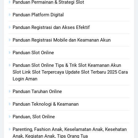
Panduan Permainan & Strategi Slot
Panduan Platform Digital
Panduan Registrasi dan Akses Efektif
Panduan Registrasi Mobile dan Keamanan Akun
Panduan Slot Online
Panduan Slot Online Tips & Trik Slot Keamanan Akun
Slot Link Slot Terpercaya Update Slot Terbaru 2025 Cara
Login Aman
Panduan Taruhan Online
Panduan Teknologi & Keamanan
Panduan, Slot Online
Parenting, Fashion Anak, Keselamatan Anak, Kesehatan
Anak, Kegiatan Anak, Tips Orang Tua