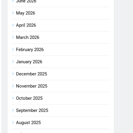
June 2026
May 2026
April 2026
March 2026
February 2026
January 2026
December 2025
November 2025
October 2025
September 2025
August 2025