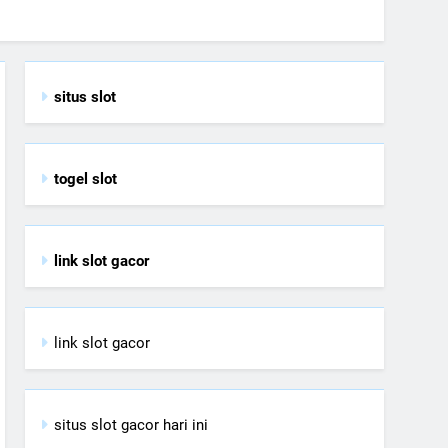
situs slot
togel slot
link slot gacor
link slot gacor
situs slot gacor hari ini