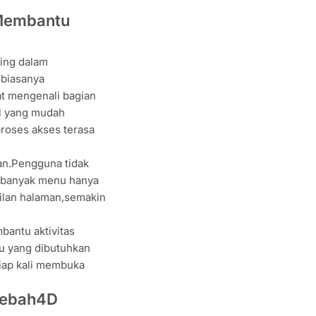
Membantu
ing dalam
biasanya
t mengenali bagian
l yang mudah
proses akses terasa
an.Pengguna tidak
a banyak menu hanya
ilan halaman,semakin
antu aktivitas
u yang dibutuhkan
tiap kali membuka
Lebah4D