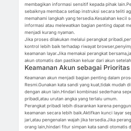
membagikan informasi sensitif kepada pihak lain.
sebaiknya membaca setiap instruksi secara teliti ag
memahami langkah yang tersedia.Kesalahan kecil s
informasi atau melewatkan bagian penting dapat 
menjadi kurang nyaman.
Jika proses dilakukan melalui perangkat pribadi,p
kontrol lebih baik terhadap riwayat browser,penyi
keamanan layar.Jika memakai perangkat bersama,j
akun otomatis dan pastikan keluar dari akun setelah
Keamanan Akun sebagai Priorita
Keamanan akun menjadi bagian penting dalam pros
Resmi.Gunakan kata sandi yang kuat,tidak mudah di
dengan akun lain.Hindari kombinasi sederhana seper
pribadi,atau urutan angka yang terlalu umum.
Perangkat pribadi lebih disarankan karena penggu
keamanan secara lebih baik.Aktifkan kunci layar sep
jari,atau pengenalan wajah jika tersedia.Jika peran
orang lain,hindari fitur simpan kata sandi otomatis 