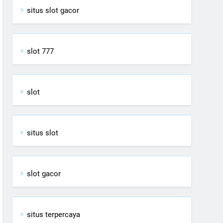
situs slot gacor
slot 777
slot
situs slot
slot gacor
situs terpercaya