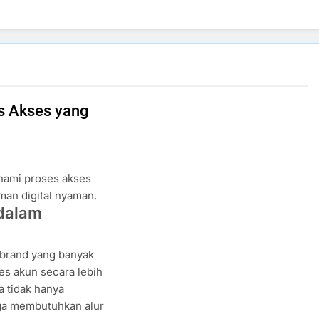
s Akses yang
ami proses akses
man digital nyaman.
dalam
 brand yang banyak
es akun secara lebih
a tidak hanya
ga membutuhkan alur