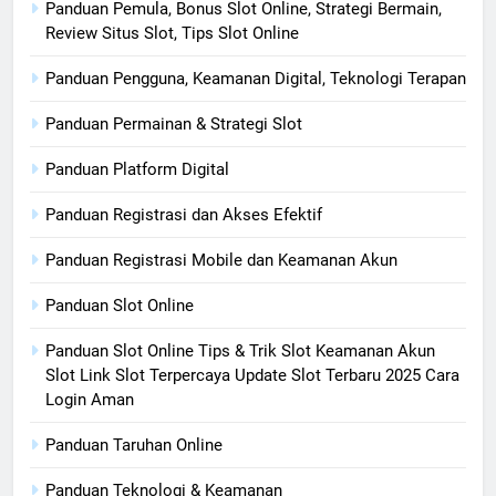
Panduan Pemula, Bonus Slot Online, Strategi Bermain,
Review Situs Slot, Tips Slot Online
Panduan Pengguna, Keamanan Digital, Teknologi Terapan
Panduan Permainan & Strategi Slot
Panduan Platform Digital
Panduan Registrasi dan Akses Efektif
Panduan Registrasi Mobile dan Keamanan Akun
Panduan Slot Online
Panduan Slot Online Tips & Trik Slot Keamanan Akun
Slot Link Slot Terpercaya Update Slot Terbaru 2025 Cara
Login Aman
Panduan Taruhan Online
Panduan Teknologi & Keamanan