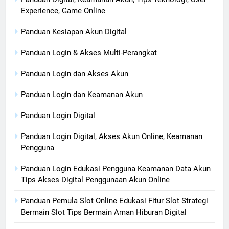
Experience, Game Online
Panduan Kesiapan Akun Digital
Panduan Login & Akses Multi-Perangkat
Panduan Login dan Akses Akun
Panduan Login dan Keamanan Akun
Panduan Login Digital
Panduan Login Digital, Akses Akun Online, Keamanan
Pengguna
Panduan Login Edukasi Pengguna Keamanan Data Akun
Tips Akses Digital Penggunaan Akun Online
Panduan Pemula Slot Online Edukasi Fitur Slot Strategi
Bermain Slot Tips Bermain Aman Hiburan Digital