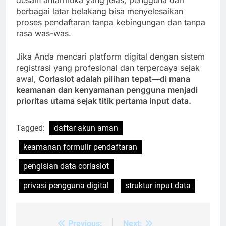
desain antarmuka yang jelas, pengguna dari
berbagai latar belakang bisa menyelesaikan
proses pendaftaran tanpa kebingungan dan tanpa
rasa was-was.
Jika Anda mencari platform digital dengan sistem
registrasi yang profesional dan terpercaya sejak
awal,
Corlaslot adalah pilihan tepat—di mana
keamanan dan kenyamanan pengguna menjadi
prioritas utama sejak titik pertama input data.
Tagged:
daftar akun aman
keamanan formulir pendaftaran
pengisian data corlaslot
privasi pengguna digital
struktur input data
Previous:
Next: