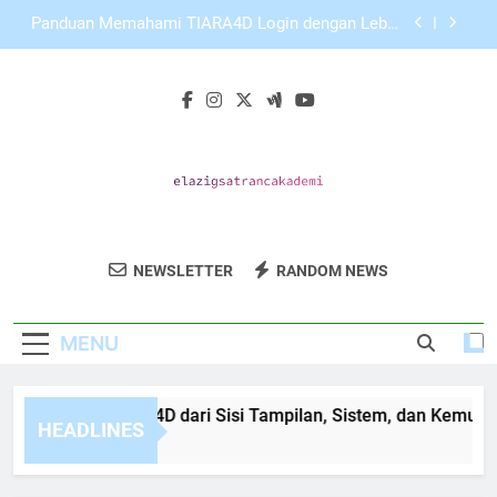
Skip
EDWINSLOT Link Alternatif Resmi untuk Akses
to
Lebih Lancar
content
Cara EDWINSLOT Login dengan Lancar melalui
Mobile dan Desktop
Mengenal LEBAH4D dari Sisi Tampilan, Sistem,
dan Kemudahan Akses
Panduan Memahami TIARA4D Login dengan Lebih
Aman
EDWINSLOT Link Alternatif Resmi untuk Akses
Lebih Lancar
Elazig Satranç
Belajar Catur Di Elazig Satranç Akademi,
Cara EDWINSLOT Login dengan Lancar melalui
NEWSLETTER
RANDOM NEWS
Akademi
Mobile dan Desktop
Pusat Pelatihan Untuk Pemain Catur Semua
Level.
MENU
ngenal LEBAH4D dari Sisi Tampilan, Sistem, dan Kemudahan
HEADLINES
Weeks Ago