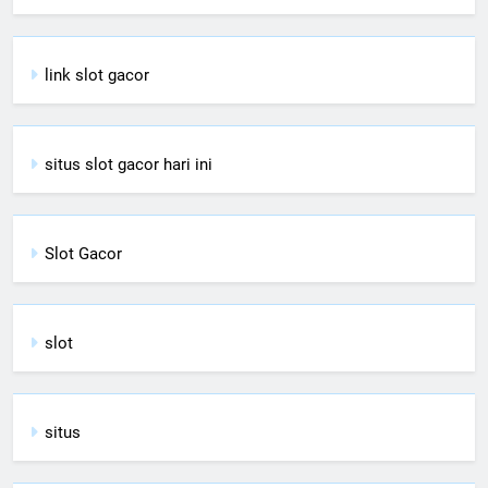
link slot gacor
situs slot gacor hari ini
Slot Gacor
slot
situs