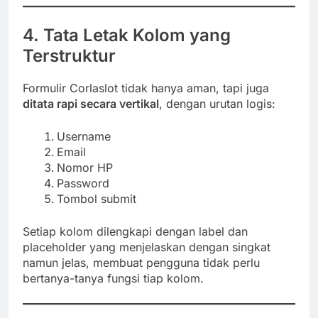
4. Tata Letak Kolom yang
Terstruktur
Formulir Corlaslot tidak hanya aman, tapi juga
ditata rapi secara vertikal
, dengan urutan logis:
Username
Email
Nomor HP
Password
Tombol submit
Setiap kolom dilengkapi dengan label dan
placeholder yang menjelaskan dengan singkat
namun jelas, membuat pengguna tidak perlu
bertanya-tanya fungsi tiap kolom.