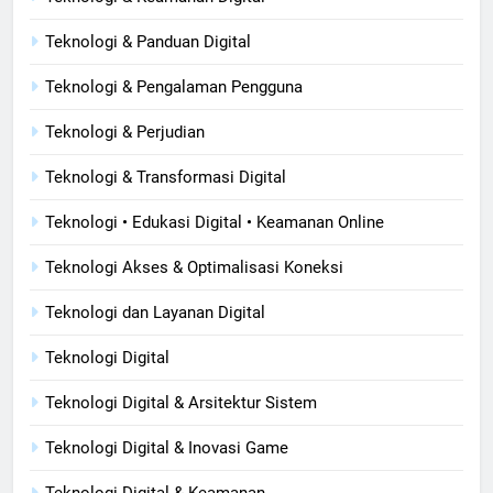
Teknologi & Panduan Digital
Teknologi & Pengalaman Pengguna
Teknologi & Perjudian
Teknologi & Transformasi Digital
Teknologi • Edukasi Digital • Keamanan Online
Teknologi Akses & Optimalisasi Koneksi
Teknologi dan Layanan Digital
Teknologi Digital
Teknologi Digital & Arsitektur Sistem
Teknologi Digital & Inovasi Game