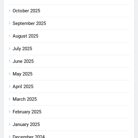
October 2025
September 2025
August 2025
July 2025
June 2025
May 2025
April 2025
March 2025
February 2025
January 2025
December 2024