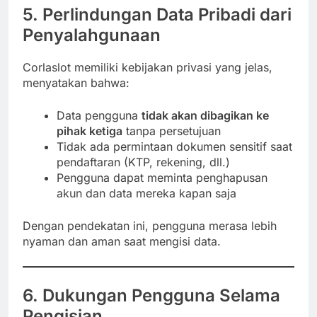
5. Perlindungan Data Pribadi dari
Penyalahgunaan
Corlaslot memiliki kebijakan privasi yang jelas,
menyatakan bahwa:
Data pengguna
tidak akan dibagikan ke
pihak ketiga
tanpa persetujuan
Tidak ada permintaan dokumen sensitif saat
pendaftaran (KTP, rekening, dll.)
Pengguna dapat meminta penghapusan
akun dan data mereka kapan saja
Dengan pendekatan ini, pengguna merasa lebih
nyaman dan aman saat mengisi data.
6. Dukungan Pengguna Selama
Pengisian