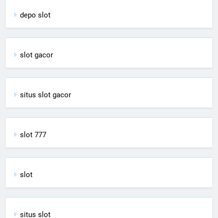
depo slot
slot gacor
situs slot gacor
slot 777
slot
situs slot