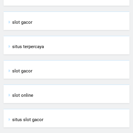
slot gacor
situs terpercaya
slot gacor
slot online
situs slot gacor