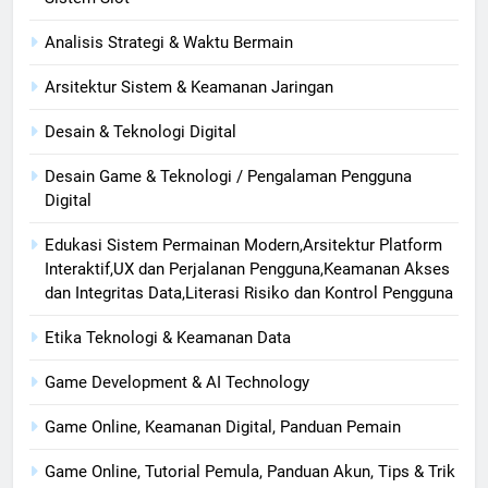
Analisis Strategi & Waktu Bermain
Arsitektur Sistem & Keamanan Jaringan
Desain & Teknologi Digital
Desain Game & Teknologi / Pengalaman Pengguna
Digital
Edukasi Sistem Permainan Modern,Arsitektur Platform
Interaktif,UX dan Perjalanan Pengguna,Keamanan Akses
dan Integritas Data,Literasi Risiko dan Kontrol Pengguna
Etika Teknologi & Keamanan Data
Game Development & AI Technology
Game Online, Keamanan Digital, Panduan Pemain
Game Online, Tutorial Pemula, Panduan Akun, Tips & Trik