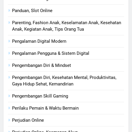
Panduan, Slot Online
Parenting, Fashion Anak, Keselamatan Anak, Kesehatan
Anak, Kegiatan Anak, Tips Orang Tua
Pengalaman Digital Modern
Pengalaman Pengguna & Sistem Digital
Pengembangan Diri & Mindset
Pengembangan Diri, Kesehatan Mental, Produktivitas,
Gaya Hidup Sehat, Kemandirian
Pengembangan Skill Gaming
Perilaku Pemain & Waktu Bermain
Perjudian Online