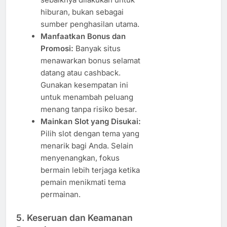
hiburan, bukan sebagai
sumber penghasilan utama.
Manfaatkan Bonus dan
Promosi:
Banyak situs
menawarkan bonus selamat
datang atau cashback.
Gunakan kesempatan ini
untuk menambah peluang
menang tanpa risiko besar.
Mainkan Slot yang Disukai:
Pilih slot dengan tema yang
menarik bagi Anda. Selain
menyenangkan, fokus
bermain lebih terjaga ketika
pemain menikmati tema
permainan.
5. Keseruan dan Keamanan