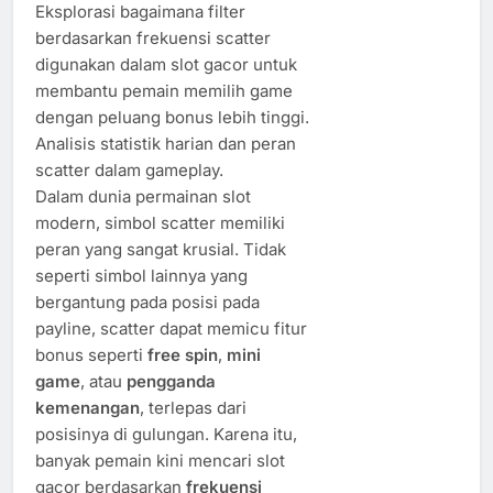
Eksplorasi bagaimana filter
berdasarkan frekuensi scatter
digunakan dalam slot gacor untuk
membantu pemain memilih game
dengan peluang bonus lebih tinggi.
Analisis statistik harian dan peran
scatter dalam gameplay.
Dalam dunia permainan slot
modern, simbol scatter memiliki
peran yang sangat krusial. Tidak
seperti simbol lainnya yang
bergantung pada posisi pada
payline, scatter dapat memicu fitur
bonus seperti
free spin
,
mini
game
, atau
pengganda
kemenangan
, terlepas dari
posisinya di gulungan. Karena itu,
banyak pemain kini mencari slot
gacor berdasarkan
frekuensi