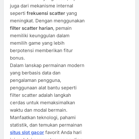
juga dari mekanisme internal
seperti
frekuensi scatter
yang
meningkat. Dengan menggunakan
filter scatter harian
, pemain
memiliki keunggulan dalam
memilih game yang lebih
berpotensi memberikan fitur
bonus.
Dalam lanskap permainan modern
yang berbasis data dan
pengalaman pengguna,
penggunaan alat bantu seperti
filter scatter adalah langkah
cerdas untuk memaksimalkan
waktu dan modal bermain.
Manfaatkan teknologi, pahami
statistik, dan temukan permainan
situs slot gacor
favorit Anda hari