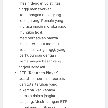
mesin dengan volatilitas
tinggi menawarkan
kemenangan besar yang
lebih jarang. Pemain yang
merasa mesin mereka gacor
mungkin tidak
memperhatikan bahwa
mesin tersebut memiliki
volatilitas yang tinggi, yang
berhubungan dengan
kemenangan besar yang
terjadi sesekali.
RTP (Return to Player)
adalah persentase teoretis
dari total taruhan yang
dikembalikan kepada
pemain dalam jangka
panjang. Mesin dengan RTP
tinggi memberikan peluang