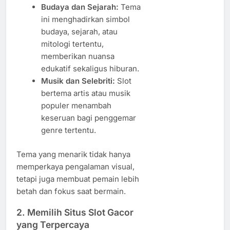
Budaya dan Sejarah:
Tema
ini menghadirkan simbol
budaya, sejarah, atau
mitologi tertentu,
memberikan nuansa
edukatif sekaligus hiburan.
Musik dan Selebriti:
Slot
bertema artis atau musik
populer menambah
keseruan bagi penggemar
genre tertentu.
Tema yang menarik tidak hanya
memperkaya pengalaman visual,
tetapi juga membuat pemain lebih
betah dan fokus saat bermain.
2. Memilih Situs Slot Gacor
yang Terpercaya