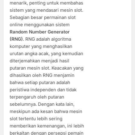
menarik, penting untuk membahas
sistem yang mendasari mesin slot.
Sebagian besar permainan slot
online menggunakan sistem
Random Number Generator
(RNG)
. RNG adalah algoritma
komputer yang menghasilkan
urutan angka acak, yang kemudian
diterjemahkan menjadi hasil
putaran mesin slot. Keacakan yang
dihasilkan oleh RNG menjamin
bahwa setiap putaran adalah
peristiwa independen dan tidak
terpengaruh oleh putaran
sebelumnya. Dengan kata lain,
meskipun ada kesan bahwa mesin
slot tertentu lebih sering
memberikan kemenangan, ini lebih
berkaitan dengan persepsi pemain