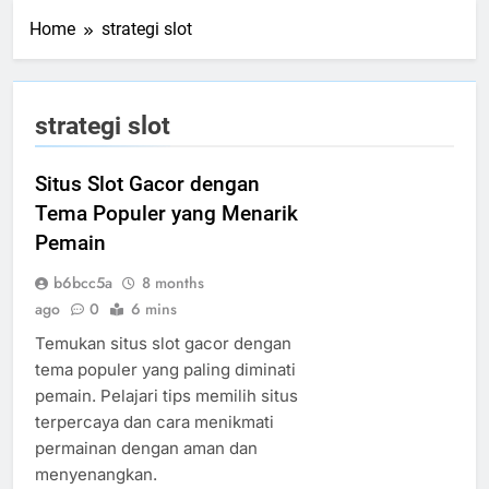
Home
strategi slot
strategi slot
Situs Slot Gacor dengan
Tema Populer yang Menarik
Pemain
b6bcc5a
8 months
ago
0
6 mins
Temukan situs slot gacor dengan
tema populer yang paling diminati
pemain. Pelajari tips memilih situs
terpercaya dan cara menikmati
permainan dengan aman dan
menyenangkan.