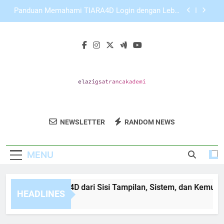
Skip
EDWINSLOT Link Alternatif Resmi untuk Akses
to
Lebih Lancar
content
Cara EDWINSLOT Login dengan Lancar melalui
Mobile dan Desktop
Mengenal LEBAH4D dari Sisi Tampilan, Sistem,
dan Kemudahan Akses
Panduan Memahami TIARA4D Login dengan Lebih
Aman
EDWINSLOT Link Alternatif Resmi untuk Akses
Lebih Lancar
Elazig Satranç
Belajar Catur Di Elazig Satranç Akademi,
Cara EDWINSLOT Login dengan Lancar melalui
NEWSLETTER
RANDOM NEWS
Akademi
Mobile dan Desktop
Pusat Pelatihan Untuk Pemain Catur Semua
Level.
MENU
ngenal LEBAH4D dari Sisi Tampilan, Sistem, dan Kemudahan
HEADLINES
Weeks Ago