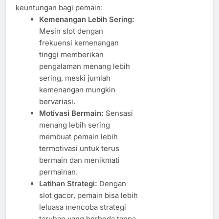
keuntungan bagi pemain:
Kemenangan Lebih Sering:
Mesin slot dengan
frekuensi kemenangan
tinggi memberikan
pengalaman menang lebih
sering, meski jumlah
kemenangan mungkin
bervariasi.
Motivasi Bermain:
Sensasi
menang lebih sering
membuat pemain lebih
termotivasi untuk terus
bermain dan menikmati
permainan.
Latihan Strategi:
Dengan
slot gacor, pemain bisa lebih
leluasa mencoba strategi
taruhan yang berbeda tanpa