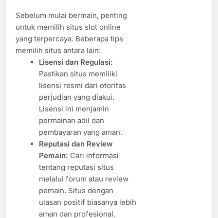
Sebelum mulai bermain, penting
untuk memilih situs slot online
yang terpercaya. Beberapa tips
memilih situs antara lain:
Lisensi dan Regulasi:
Pastikan situs memiliki
lisensi resmi dari otoritas
perjudian yang diakui.
Lisensi ini menjamin
permainan adil dan
pembayaran yang aman.
Reputasi dan Review
Pemain:
Cari informasi
tentang reputasi situs
melalui forum atau review
pemain. Situs dengan
ulasan positif biasanya lebih
aman dan profesional.