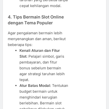
cepat kehilangan modal.
4. Tips Bermain Slot Online
dengan Tema Populer
Agar pengalaman bermain lebih
menyenangkan dan aman, berikut
beberapa tips:
Kenali Aturan dan Fitur
Slot:
Pelajari simbol, garis
pembayaran, dan fitur
bonus sebelum bermain
agar strategi taruhan lebih
tepat.
Atur Batas Modal:
Tentukan
budget bermain untuk
menghindari kerugian
berlebihan. Bermain slot
sebaiknya dilakukan untuk