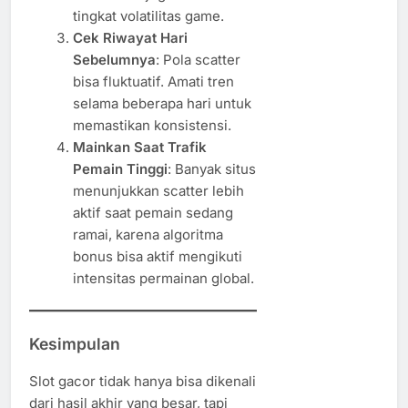
tingkat volatilitas game.
Cek Riwayat Hari
Sebelumnya
: Pola scatter
bisa fluktuatif. Amati tren
selama beberapa hari untuk
memastikan konsistensi.
Mainkan Saat Trafik
Pemain Tinggi
: Banyak situs
menunjukkan scatter lebih
aktif saat pemain sedang
ramai, karena algoritma
bonus bisa aktif mengikuti
intensitas permainan global.
Kesimpulan
Slot gacor tidak hanya bisa dikenali
dari hasil akhir yang besar, tapi