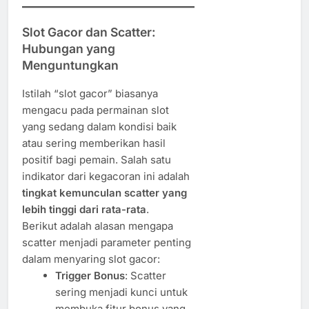
Slot Gacor dan Scatter:
Hubungan yang
Menguntungkan
Istilah “slot gacor” biasanya
mengacu pada permainan slot
yang sedang dalam kondisi baik
atau sering memberikan hasil
positif bagi pemain. Salah satu
indikator dari kegacoran ini adalah
tingkat kemunculan scatter yang
lebih tinggi dari rata-rata
.
Berikut adalah alasan mengapa
scatter menjadi parameter penting
dalam menyaring slot gacor:
Trigger Bonus
: Scatter
sering menjadi kunci untuk
membuka fitur bonus yang