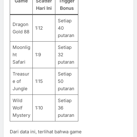
Game
Scatter
Trigger
Hari Ini
Bonus
Setiap
Dragon
1:12
40
Gold 88
putaran
Moonlig
Setiap
ht
1:9
32
Safari
putaran
Treasur
Setiap
e of
1:15
50
Jungle
putaran
Wild
Setiap
Wolf
1:10
36
Mystery
putaran
Dari data ini, terlihat bahwa game