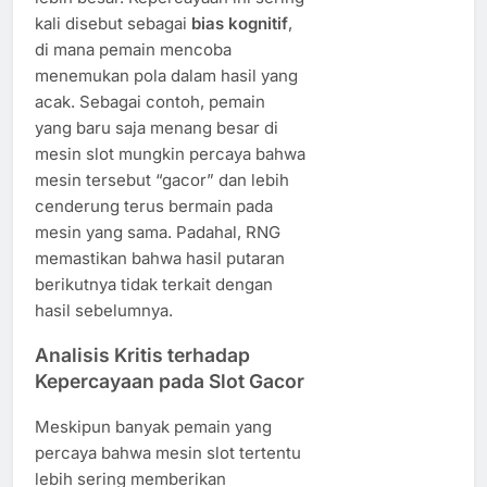
kali disebut sebagai
bias kognitif
,
di mana pemain mencoba
menemukan pola dalam hasil yang
acak. Sebagai contoh, pemain
yang baru saja menang besar di
mesin slot mungkin percaya bahwa
mesin tersebut “gacor” dan lebih
cenderung terus bermain pada
mesin yang sama. Padahal, RNG
memastikan bahwa hasil putaran
berikutnya tidak terkait dengan
hasil sebelumnya.
Analisis Kritis terhadap
Kepercayaan pada Slot Gacor
Meskipun banyak pemain yang
percaya bahwa mesin slot tertentu
lebih sering memberikan