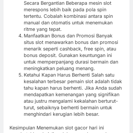
Secara Bergantian Beberapa mesin slot
merespons lebih baik pada pola spin
tertentu. Cobalah kombinasi antara spin
manual dan otomatis untuk menemukan
ritme yang tepat.
Manfaatkan Bonus dan Promosi Banyak
situs slot menawarkan bonus dan promosi
menarik seperti cashback, free spin, atau
bonus deposit. Gunakan keuntungan ini
untuk memperpanjang durasi bermain dan
meningkatkan peluang menang.
Ketahui Kapan Harus Berhenti Salah satu
kesalahan terbesar pemain slot adalah tidak
tahu kapan harus berhenti. Jika Anda sudah
mendapatkan kemenangan yang signifikan
atau justru mengalami kekalahan berturut-
turut, sebaiknya berhenti bermain untuk
menghindari kerugian lebih besar.
Kesimpulan Menemukan slot gacor hari ini