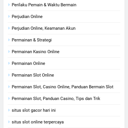
Perilaku Pemain & Waktu Bermain
Perjudian Online
Perjudian Online, Keamanan Akun
Permainan & Strategi
Permainan Kasino Online
Permainan Online
Permainan Slot Online
Permainan Slot, Casino Online, Panduan Bermain Slot
Permainan Slot, Panduan Casino, Tips dan Trik
situs slot gacor hari ini
situs slot online terpercaya