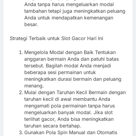
Anda tanpa harus mengeluarkan modal
tambahan tetapi juga meningkatkan peluang
Anda untuk mendapatkan kemenangan
besar.
Strategi Terbaik untuk Slot Gacor Hari Ini
Mengelola Modal dengan Baik Tentukan
anggaran bermain Anda dan patuhi batas
tersebut. Bagilah modal Anda menjadi
beberapa sesi permainan untuk
meningkatkan durasi bermain dan peluang
menang.
Mulai dengan Taruhan Kecil Bermain dengan
taruhan kecil di awal membantu Anda
mengamati pola permainan tanpa harus
mengeluarkan banyak modal. Jika slot
terlihat gacor, Anda bisa meningkatkan
taruhan secara bertahap.
Gunakan Pola Spin Manual dan Otomatis