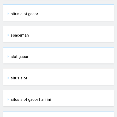
situs slot gacor
spaceman
slot gacor
situs slot
situs slot gacor hari ini