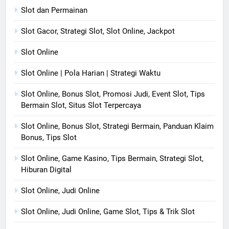
Slot dan Permainan
Slot Gacor, Strategi Slot, Slot Online, Jackpot
Slot Online
Slot Online | Pola Harian | Strategi Waktu
Slot Online, Bonus Slot, Promosi Judi, Event Slot, Tips
Bermain Slot, Situs Slot Terpercaya
Slot Online, Bonus Slot, Strategi Bermain, Panduan Klaim
Bonus, Tips Slot
Slot Online, Game Kasino, Tips Bermain, Strategi Slot,
Hiburan Digital
Slot Online, Judi Online
Slot Online, Judi Online, Game Slot, Tips & Trik Slot