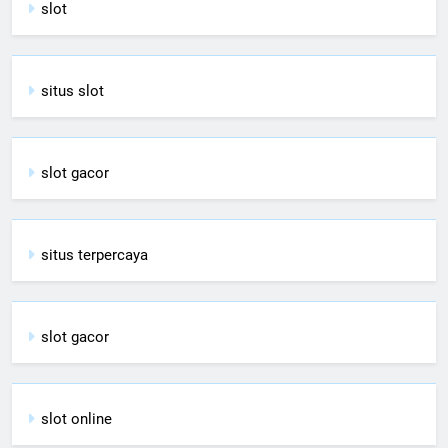
slot
situs slot
slot gacor
situs terpercaya
slot gacor
slot online