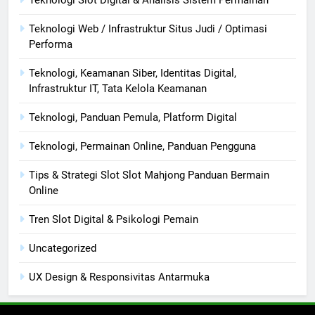
Teknologi Slot Digital & Analisis Sistem Permainan
Teknologi Web / Infrastruktur Situs Judi / Optimasi
Performa
Teknologi, Keamanan Siber, Identitas Digital,
Infrastruktur IT, Tata Kelola Keamanan
Teknologi, Panduan Pemula, Platform Digital
Teknologi, Permainan Online, Panduan Pengguna
Tips & Strategi Slot Slot Mahjong Panduan Bermain
Online
Tren Slot Digital & Psikologi Pemain
Uncategorized
UX Design & Responsivitas Antarmuka