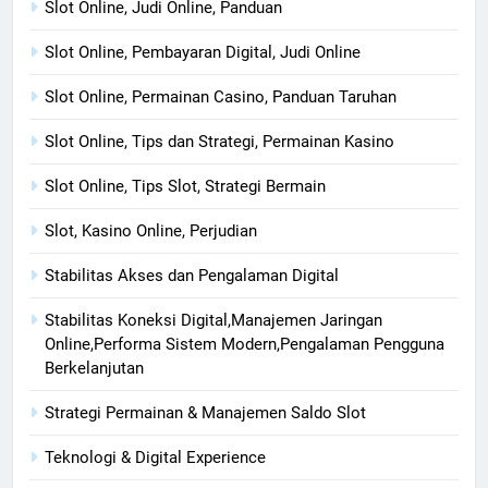
Slot Online, Judi Online, Panduan
Slot Online, Pembayaran Digital, Judi Online
Slot Online, Permainan Casino, Panduan Taruhan
Slot Online, Tips dan Strategi, Permainan Kasino
Slot Online, Tips Slot, Strategi Bermain
Slot, Kasino Online, Perjudian
Stabilitas Akses dan Pengalaman Digital
Stabilitas Koneksi Digital,Manajemen Jaringan
Online,Performa Sistem Modern,Pengalaman Pengguna
Berkelanjutan
Strategi Permainan & Manajemen Saldo Slot
Teknologi & Digital Experience