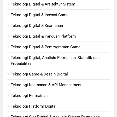
Teknologi Digital & Arsitektur Sistem
Teknologi Digital & Inovasi Game
Teknologi Digital & Keamanan
Teknologi Digital & Panduan Platform
Teknologi Digital & Pemrograman Game
Teknologi Digital, Analisis Permainan, Statistik dan
Probabilitas
Teknologi Game & Desain Digital
Teknologi Keamanan & API Management
Teknologi Permainan
Teknologi Platform Digital