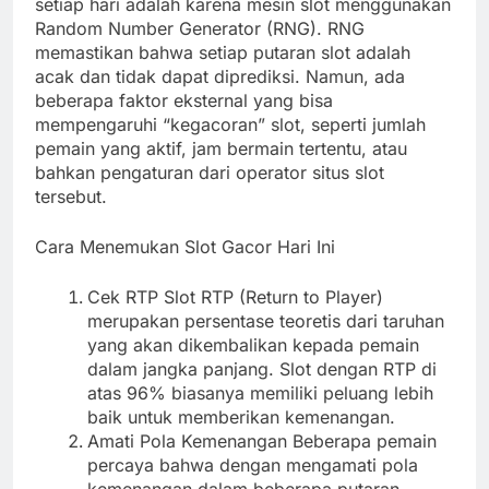
setiap hari adalah karena mesin slot menggunakan
Random Number Generator (RNG). RNG
memastikan bahwa setiap putaran slot adalah
acak dan tidak dapat diprediksi. Namun, ada
beberapa faktor eksternal yang bisa
mempengaruhi “kegacoran” slot, seperti jumlah
pemain yang aktif, jam bermain tertentu, atau
bahkan pengaturan dari operator situs slot
tersebut.
Cara Menemukan Slot Gacor Hari Ini
Cek RTP Slot RTP (Return to Player)
merupakan persentase teoretis dari taruhan
yang akan dikembalikan kepada pemain
dalam jangka panjang. Slot dengan RTP di
atas 96% biasanya memiliki peluang lebih
baik untuk memberikan kemenangan.
Amati Pola Kemenangan Beberapa pemain
percaya bahwa dengan mengamati pola