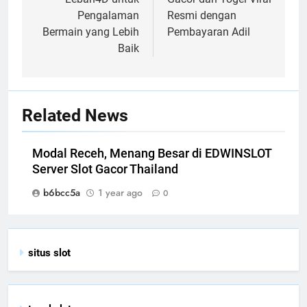
Pengalaman
Resmi dengan
Bermain yang Lebih
Pembayaran Adil
Baik
Related News
Modal Receh, Menang Besar di EDWINSLOT
Server Slot Gacor Thailand
b6bcc5a
1 year ago
0
situs slot