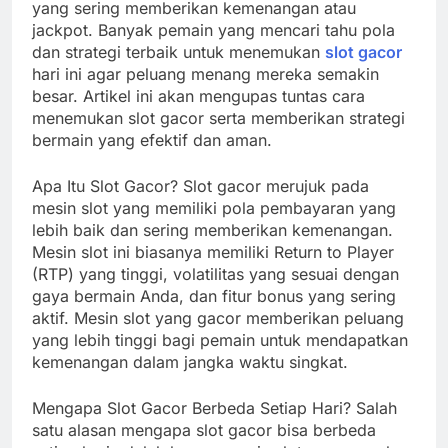
yang sering memberikan kemenangan atau
jackpot. Banyak pemain yang mencari tahu pola
dan strategi terbaik untuk menemukan
slot gacor
hari ini agar peluang menang mereka semakin
besar. Artikel ini akan mengupas tuntas cara
menemukan slot gacor serta memberikan strategi
bermain yang efektif dan aman.
Apa Itu Slot Gacor? Slot gacor merujuk pada
mesin slot yang memiliki pola pembayaran yang
lebih baik dan sering memberikan kemenangan.
Mesin slot ini biasanya memiliki Return to Player
(RTP) yang tinggi, volatilitas yang sesuai dengan
gaya bermain Anda, dan fitur bonus yang sering
aktif. Mesin slot yang gacor memberikan peluang
yang lebih tinggi bagi pemain untuk mendapatkan
kemenangan dalam jangka waktu singkat.
Mengapa Slot Gacor Berbeda Setiap Hari? Salah
satu alasan mengapa slot gacor bisa berbeda