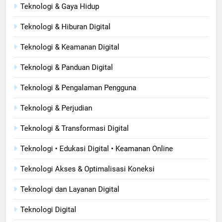
Teknologi & Gaya Hidup
Teknologi & Hiburan Digital
Teknologi & Keamanan Digital
Teknologi & Panduan Digital
Teknologi & Pengalaman Pengguna
Teknologi & Perjudian
Teknologi & Transformasi Digital
Teknologi • Edukasi Digital • Keamanan Online
Teknologi Akses & Optimalisasi Koneksi
Teknologi dan Layanan Digital
Teknologi Digital