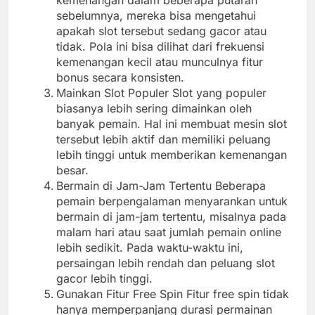
kemenangan dalam beberapa putaran
sebelumnya, mereka bisa mengetahui
apakah slot tersebut sedang gacor atau
tidak. Pola ini bisa dilihat dari frekuensi
kemenangan kecil atau munculnya fitur
bonus secara konsisten.
Mainkan Slot Populer Slot yang populer
biasanya lebih sering dimainkan oleh
banyak pemain. Hal ini membuat mesin slot
tersebut lebih aktif dan memiliki peluang
lebih tinggi untuk memberikan kemenangan
besar.
Bermain di Jam-Jam Tertentu Beberapa
pemain berpengalaman menyarankan untuk
bermain di jam-jam tertentu, misalnya pada
malam hari atau saat jumlah pemain online
lebih sedikit. Pada waktu-waktu ini,
persaingan lebih rendah dan peluang slot
gacor lebih tinggi.
Gunakan Fitur Free Spin Fitur free spin tidak
hanya memperpanjang durasi permainan