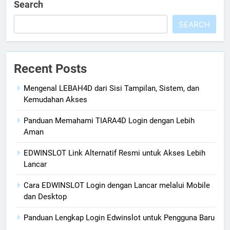
Search
SEARCH
Recent Posts
Mengenal LEBAH4D dari Sisi Tampilan, Sistem, dan
Kemudahan Akses
Panduan Memahami TIARA4D Login dengan Lebih
Aman
EDWINSLOT Link Alternatif Resmi untuk Akses Lebih
Lancar
Cara EDWINSLOT Login dengan Lancar melalui Mobile
dan Desktop
Panduan Lengkap Login Edwinslot untuk Pengguna Baru