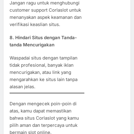
Jangan ragu untuk menghubungi
customer support Corlaslot untuk
menanyakan aspek keamanan dan
verifikasi keaslian situs.
8. Hindari Situs dengan Tanda-
tanda Mencurigakan
Waspadai situs dengan tampilan
tidak profesional, banyak iklan
mencurigakan, atau link yang
mengarahkan ke situs lain tanpa
alasan jelas.
Dengan mengecek poin-poin di
atas, kamu dapat memastikan
bahwa situs Corlaslot yang kamu
pilih aman dan terpercaya untuk
bermain slot online.