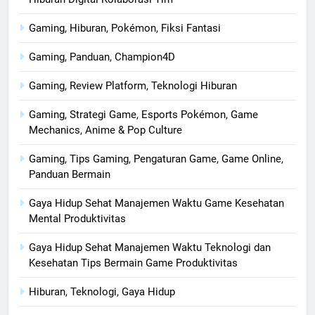
Gaming, Hiburan, Pokémon, Fiksi Fantasi
Gaming, Panduan, Champion4D
Gaming, Review Platform, Teknologi Hiburan
Gaming, Strategi Game, Esports Pokémon, Game
Mechanics, Anime & Pop Culture
Gaming, Tips Gaming, Pengaturan Game, Game Online,
Panduan Bermain
Gaya Hidup Sehat Manajemen Waktu Game Kesehatan
Mental Produktivitas
Gaya Hidup Sehat Manajemen Waktu Teknologi dan
Kesehatan Tips Bermain Game Produktivitas
Hiburan, Teknologi, Gaya Hidup