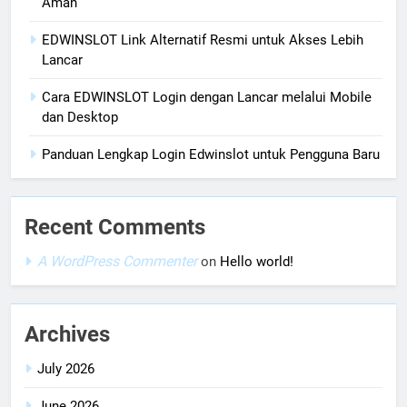
Aman
EDWINSLOT Link Alternatif Resmi untuk Akses Lebih
Lancar
Cara EDWINSLOT Login dengan Lancar melalui Mobile
dan Desktop
Panduan Lengkap Login Edwinslot untuk Pengguna Baru
Recent Comments
A WordPress Commenter
on
Hello world!
Archives
July 2026
June 2026