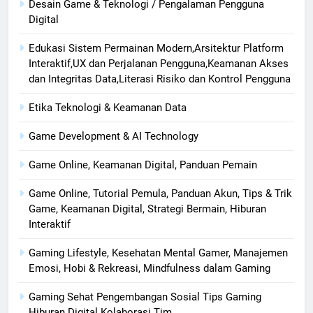
Desain Game & Teknologi / Pengalaman Pengguna
Digital
Edukasi Sistem Permainan Modern,Arsitektur Platform
Interaktif,UX dan Perjalanan Pengguna,Keamanan Akses
dan Integritas Data,Literasi Risiko dan Kontrol Pengguna
Etika Teknologi & Keamanan Data
Game Development & AI Technology
Game Online, Keamanan Digital, Panduan Pemain
Game Online, Tutorial Pemula, Panduan Akun, Tips & Trik
Game, Keamanan Digital, Strategi Bermain, Hiburan
Interaktif
Gaming Lifestyle, Kesehatan Mental Gamer, Manajemen
Emosi, Hobi & Rekreasi, Mindfulness dalam Gaming
Gaming Sehat Pengembangan Sosial Tips Gaming
Hiburan Digital Kolaborasi Tim