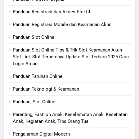
Panduan Registrasi dan Akses Efektif
Panduan Registrasi Mobile dan Keamanan Akun
Panduan Slot Online
Panduan Slot Online Tips & Trik Slot Keamanan Akun
Slot Link Slot Terpercaya Update Slot Terbaru 2025 Cara
Login Aman
Panduan Taruhan Online
Panduan Teknologi & Keamanan
Panduan, Slot Online
Parenting, Fashion Anak, Keselamatan Anak, Kesehatan
Anak, Kegiatan Anak, Tips Orang Tua
Pengalaman Digital Modern