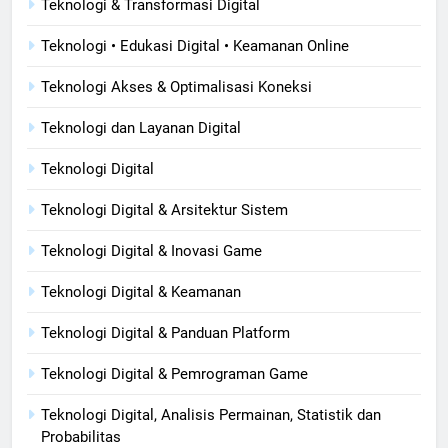
Teknologi & Transformasi Digital
Teknologi • Edukasi Digital • Keamanan Online
Teknologi Akses & Optimalisasi Koneksi
Teknologi dan Layanan Digital
Teknologi Digital
Teknologi Digital & Arsitektur Sistem
Teknologi Digital & Inovasi Game
Teknologi Digital & Keamanan
Teknologi Digital & Panduan Platform
Teknologi Digital & Pemrograman Game
Teknologi Digital, Analisis Permainan, Statistik dan
Probabilitas