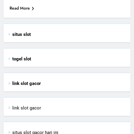
Read More
situs slot
togel slot
link slot gacor
link slot gacor
situs slot gacor hari ini