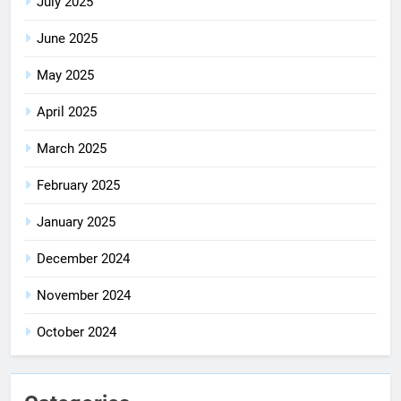
July 2025
June 2025
May 2025
April 2025
March 2025
February 2025
January 2025
December 2024
November 2024
October 2024