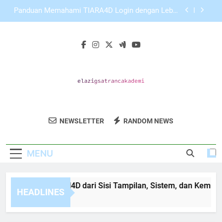
Skip
EDWINSLOT Link Alternatif Resmi untuk Akses
to
Lebih Lancar
content
Cara EDWINSLOT Login dengan Lancar melalui
Mobile dan Desktop
Mengenal LEBAH4D dari Sisi Tampilan, Sistem,
dan Kemudahan Akses
Panduan Memahami TIARA4D Login dengan Lebih
Aman
EDWINSLOT Link Alternatif Resmi untuk Akses
Lebih Lancar
Elazig Satranç
Belajar Catur Di Elazig Satranç Akademi,
Cara EDWINSLOT Login dengan Lancar melalui
NEWSLETTER
RANDOM NEWS
Akademi
Mobile dan Desktop
Pusat Pelatihan Untuk Pemain Catur Semua
Level.
MENU
engenal LEBAH4D dari Sisi Tampilan, Sistem, dan Kemudaha
HEADLINES
 Weeks Ago