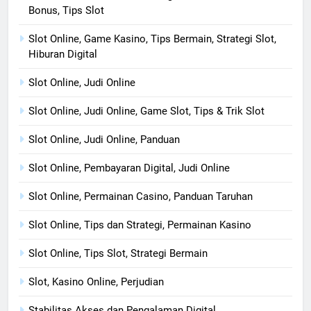
Bonus, Tips Slot
Slot Online, Game Kasino, Tips Bermain, Strategi Slot,
Hiburan Digital
Slot Online, Judi Online
Slot Online, Judi Online, Game Slot, Tips & Trik Slot
Slot Online, Judi Online, Panduan
Slot Online, Pembayaran Digital, Judi Online
Slot Online, Permainan Casino, Panduan Taruhan
Slot Online, Tips dan Strategi, Permainan Kasino
Slot Online, Tips Slot, Strategi Bermain
Slot, Kasino Online, Perjudian
Stabilitas Akses dan Pengalaman Digital