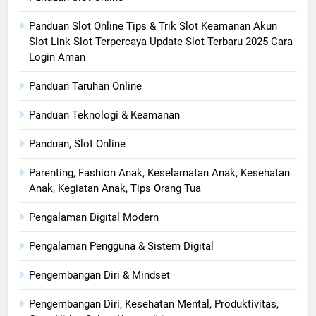
Panduan Slot Online Tips & Trik Slot Keamanan Akun
Slot Link Slot Terpercaya Update Slot Terbaru 2025 Cara
Login Aman
Panduan Taruhan Online
Panduan Teknologi & Keamanan
Panduan, Slot Online
Parenting, Fashion Anak, Keselamatan Anak, Kesehatan
Anak, Kegiatan Anak, Tips Orang Tua
Pengalaman Digital Modern
Pengalaman Pengguna & Sistem Digital
Pengembangan Diri & Mindset
Pengembangan Diri, Kesehatan Mental, Produktivitas,