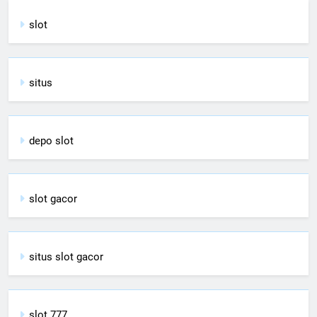
slot
situs
depo slot
slot gacor
situs slot gacor
slot 777