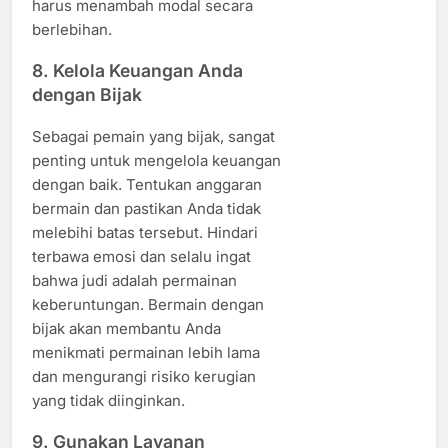
harus menambah modal secara
berlebihan.
8.
Kelola Keuangan Anda
dengan Bijak
Sebagai pemain yang bijak, sangat
penting untuk mengelola keuangan
dengan baik. Tentukan anggaran
bermain dan pastikan Anda tidak
melebihi batas tersebut. Hindari
terbawa emosi dan selalu ingat
bahwa judi adalah permainan
keberuntungan. Bermain dengan
bijak akan membantu Anda
menikmati permainan lebih lama
dan mengurangi risiko kerugian
yang tidak diinginkan.
9.
Gunakan Layanan