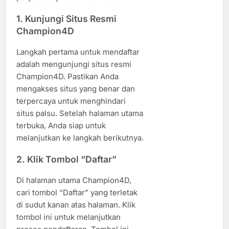
1.
Kunjungi Situs Resmi
Champion4D
Langkah pertama untuk mendaftar
adalah mengunjungi situs resmi
Champion4D. Pastikan Anda
mengakses situs yang benar dan
terpercaya untuk menghindari
situs palsu. Setelah halaman utama
terbuka, Anda siap untuk
melanjutkan ke langkah berikutnya.
2.
Klik Tombol “Daftar”
Di halaman utama Champion4D,
cari tombol “Daftar” yang terletak
di sudut kanan atas halaman. Klik
tombol ini untuk melanjutkan