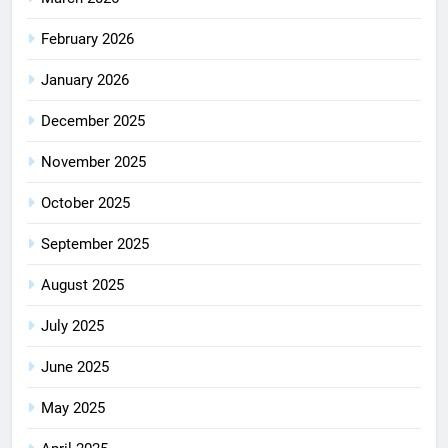
February 2026
January 2026
December 2025
November 2025
October 2025
September 2025
August 2025
July 2025
June 2025
May 2025