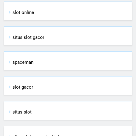
slot online
situs slot gacor
spaceman
slot gacor
situs slot