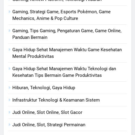
Gaming, Strategi Game, Esports Pokémon, Game
Mechanics, Anime & Pop Culture
Gaming, Tips Gaming, Pengaturan Game, Game Online,
Panduan Bermain
Gaya Hidup Sehat Manajemen Waktu Game Kesehatan
Mental Produktivitas
Gaya Hidup Sehat Manajemen Waktu Teknologi dan
Kesehatan Tips Bermain Game Produktivitas
Hiburan, Teknologi, Gaya Hidup
Infrastruktur Teknologi & Keamanan Sistem
Judi Online, Slot Online, Slot Gacor
Judi Online, Slot, Strategi Permainan