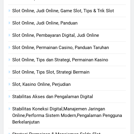
Slot Online, Judi Online, Game Slot, Tips & Trik Slot
Slot Online, Judi Online, Panduan
Slot Online, Pembayaran Digital, Judi Online
Slot Online, Permainan Casino, Panduan Taruhan
Slot Online, Tips dan Strategi, Permainan Kasino
Slot Online, Tips Slot, Strategi Bermain
Slot, Kasino Online, Perjudian
Stabilitas Akses dan Pengalaman Digital
Stabilitas Koneksi Digital,Manajemen Jaringan
Online,Performa Sistem Modern,Pengalaman Pengguna
Berkelanjutan