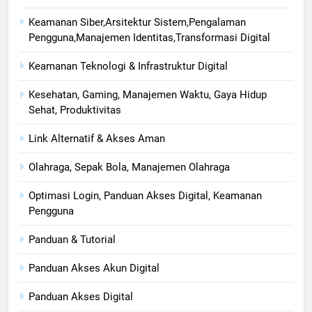
Keamanan Siber,Arsitektur Sistem,Pengalaman
Pengguna,Manajemen Identitas,Transformasi Digital
Keamanan Teknologi & Infrastruktur Digital
Kesehatan, Gaming, Manajemen Waktu, Gaya Hidup
Sehat, Produktivitas
Link Alternatif & Akses Aman
Olahraga, Sepak Bola, Manajemen Olahraga
Optimasi Login, Panduan Akses Digital, Keamanan
Pengguna
Panduan & Tutorial
Panduan Akses Akun Digital
Panduan Akses Digital