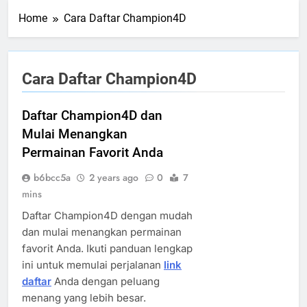
Home
Cara Daftar Champion4D
Cara Daftar Champion4D
Daftar Champion4D dan
Mulai Menangkan
Permainan Favorit Anda
b6bcc5a
2 years ago
0
7
mins
Daftar Champion4D dengan mudah
dan mulai menangkan permainan
favorit Anda. Ikuti panduan lengkap
ini untuk memulai perjalanan
link
daftar
Anda dengan peluang
menang yang lebih besar.