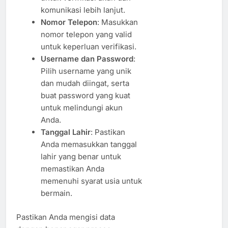
komunikasi lebih lanjut.
Nomor Telepon
: Masukkan
nomor telepon yang valid
untuk keperluan verifikasi.
Username dan Password
:
Pilih username yang unik
dan mudah diingat, serta
buat password yang kuat
untuk melindungi akun
Anda.
Tanggal Lahir
: Pastikan
Anda memasukkan tanggal
lahir yang benar untuk
memastikan Anda
memenuhi syarat usia untuk
bermain.
Pastikan Anda mengisi data