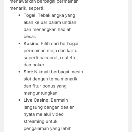
menawarkan berbagai permainan
menarik, seperti:
Togel
: Tebak angka yang
akan keluar dalam undian
dan menangkan hadiah
besar.
Kasino
: Pilih dari berbagai
permainan meja dan kartu
seperti baccarat, roulette,
dan poker.
Slot
: Nikmati berbagai mesin
slot dengan tema menarik
dan fitur bonus yang
menguntungkan.
Live Casino
: Bermain
langsung dengan dealer
nyata melalui video
streaming untuk
pengalaman yang lebih