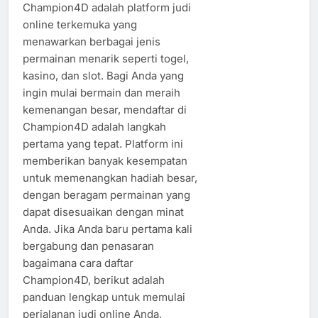
Champion4D adalah platform judi
online terkemuka yang
menawarkan berbagai jenis
permainan menarik seperti togel,
kasino, dan slot. Bagi Anda yang
ingin mulai bermain dan meraih
kemenangan besar, mendaftar di
Champion4D adalah langkah
pertama yang tepat. Platform ini
memberikan banyak kesempatan
untuk memenangkan hadiah besar,
dengan beragam permainan yang
dapat disesuaikan dengan minat
Anda. Jika Anda baru pertama kali
bergabung dan penasaran
bagaimana cara daftar
Champion4D, berikut adalah
panduan lengkap untuk memulai
perjalanan judi online Anda.