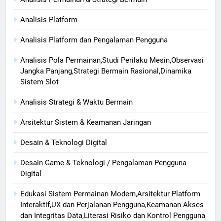
Analisis Platform
Analisis Platform dan Pengalaman Pengguna
Analisis Pola Permainan,Studi Perilaku Mesin,Observasi
Jangka Panjang,Strategi Bermain Rasional,Dinamika
Sistem Slot
Analisis Strategi & Waktu Bermain
Arsitektur Sistem & Keamanan Jaringan
Desain & Teknologi Digital
Desain Game & Teknologi / Pengalaman Pengguna
Digital
Edukasi Sistem Permainan Modern,Arsitektur Platform
Interaktif,UX dan Perjalanan Pengguna,Keamanan Akses
dan Integritas Data,Literasi Risiko dan Kontrol Pengguna