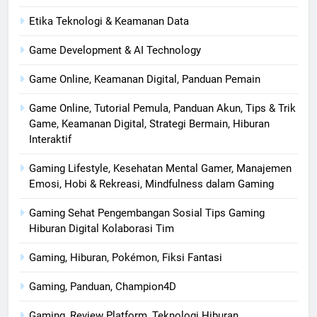
Etika Teknologi & Keamanan Data
Game Development & AI Technology
Game Online, Keamanan Digital, Panduan Pemain
Game Online, Tutorial Pemula, Panduan Akun, Tips & Trik
Game, Keamanan Digital, Strategi Bermain, Hiburan
Interaktif
Gaming Lifestyle, Kesehatan Mental Gamer, Manajemen
Emosi, Hobi & Rekreasi, Mindfulness dalam Gaming
Gaming Sehat Pengembangan Sosial Tips Gaming
Hiburan Digital Kolaborasi Tim
Gaming, Hiburan, Pokémon, Fiksi Fantasi
Gaming, Panduan, Champion4D
Gaming, Review Platform, Teknologi Hiburan