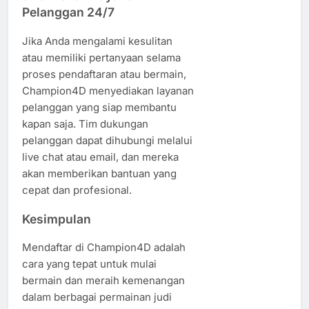
Pelanggan 24/7
Jika Anda mengalami kesulitan
atau memiliki pertanyaan selama
proses pendaftaran atau bermain,
Champion4D menyediakan layanan
pelanggan yang siap membantu
kapan saja. Tim dukungan
pelanggan dapat dihubungi melalui
live chat atau email, dan mereka
akan memberikan bantuan yang
cepat dan profesional.
Kesimpulan
Mendaftar di Champion4D adalah
cara yang tepat untuk mulai
bermain dan meraih kemenangan
dalam berbagai permainan judi