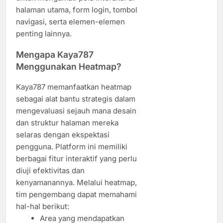
halaman utama, form login, tombol
navigasi, serta elemen-elemen
penting lainnya.
Mengapa Kaya787
Menggunakan Heatmap?
Kaya787 memanfaatkan heatmap
sebagai alat bantu strategis dalam
mengevaluasi sejauh mana desain
dan struktur halaman mereka
selaras dengan ekspektasi
pengguna. Platform ini memiliki
berbagai fitur interaktif yang perlu
diuji efektivitas dan
kenyamanannya. Melalui heatmap,
tim pengembang dapat memahami
hal-hal berikut:
Area yang mendapatkan