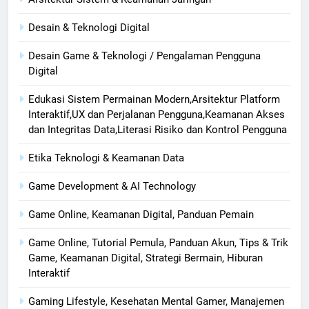
Desain & Teknologi Digital
Desain Game & Teknologi / Pengalaman Pengguna
Digital
Edukasi Sistem Permainan Modern,Arsitektur Platform
Interaktif,UX dan Perjalanan Pengguna,Keamanan Akses
dan Integritas Data,Literasi Risiko dan Kontrol Pengguna
Etika Teknologi & Keamanan Data
Game Development & AI Technology
Game Online, Keamanan Digital, Panduan Pemain
Game Online, Tutorial Pemula, Panduan Akun, Tips & Trik
Game, Keamanan Digital, Strategi Bermain, Hiburan
Interaktif
Gaming Lifestyle, Kesehatan Mental Gamer, Manajemen