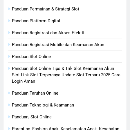
Panduan Permainan & Strategi Slot
Panduan Platform Digital
Panduan Registrasi dan Akses Efektif
Panduan Registrasi Mobile dan Keamanan Akun
Panduan Slot Online
Panduan Slot Online Tips & Trik Slot Keamanan Akun
Slot Link Slot Terpercaya Update Slot Terbaru 2025 Cara
Login Aman
Panduan Taruhan Online
Panduan Teknologi & Keamanan
Panduan, Slot Online
Parenting, Fashion Anak, Keselamatan Anak, Kesehatan