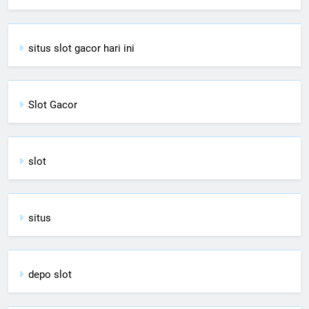
situs slot gacor hari ini
Slot Gacor
slot
situs
depo slot