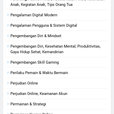
Anak, Kegiatan Anak, Tips Orang Tua
Pengalaman Digital Modern
Pengalaman Pengguna & Sistem Digital
Pengembangan Diri & Mindset
Pengembangan Diri, Kesehatan Mental, Produktivitas,
Gaya Hidup Sehat, Kemandirian
Pengembangan Skill Gaming
Perilaku Pemain & Waktu Bermain
Perjudian Online
Perjudian Online, Keamanan Akun
Permainan & Strategi