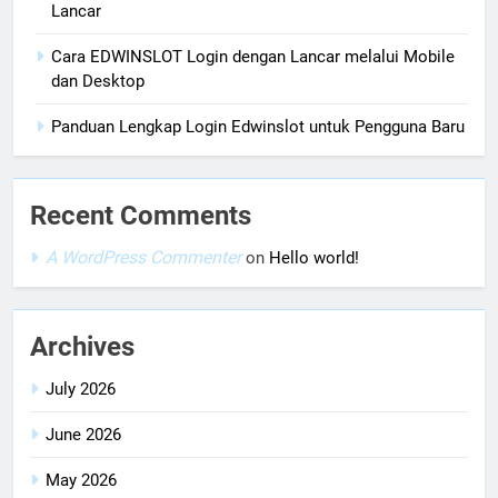
Lancar
Cara EDWINSLOT Login dengan Lancar melalui Mobile
dan Desktop
Panduan Lengkap Login Edwinslot untuk Pengguna Baru
Recent Comments
A WordPress Commenter
on
Hello world!
Archives
July 2026
June 2026
May 2026