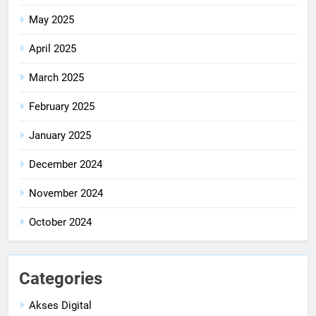
May 2025
April 2025
March 2025
February 2025
January 2025
December 2024
November 2024
October 2024
Categories
Akses Digital