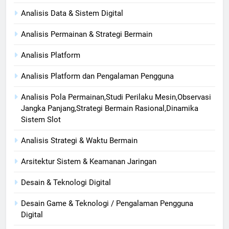
Analisis Data & Sistem Digital
Analisis Permainan & Strategi Bermain
Analisis Platform
Analisis Platform dan Pengalaman Pengguna
Analisis Pola Permainan,Studi Perilaku Mesin,Observasi
Jangka Panjang,Strategi Bermain Rasional,Dinamika
Sistem Slot
Analisis Strategi & Waktu Bermain
Arsitektur Sistem & Keamanan Jaringan
Desain & Teknologi Digital
Desain Game & Teknologi / Pengalaman Pengguna
Digital