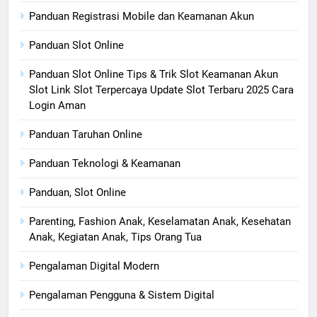
Panduan Registrasi Mobile dan Keamanan Akun
Panduan Slot Online
Panduan Slot Online Tips & Trik Slot Keamanan Akun
Slot Link Slot Terpercaya Update Slot Terbaru 2025 Cara
Login Aman
Panduan Taruhan Online
Panduan Teknologi & Keamanan
Panduan, Slot Online
Parenting, Fashion Anak, Keselamatan Anak, Kesehatan
Anak, Kegiatan Anak, Tips Orang Tua
Pengalaman Digital Modern
Pengalaman Pengguna & Sistem Digital