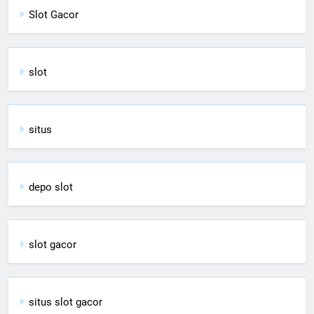
Slot Gacor
slot
situs
depo slot
slot gacor
situs slot gacor