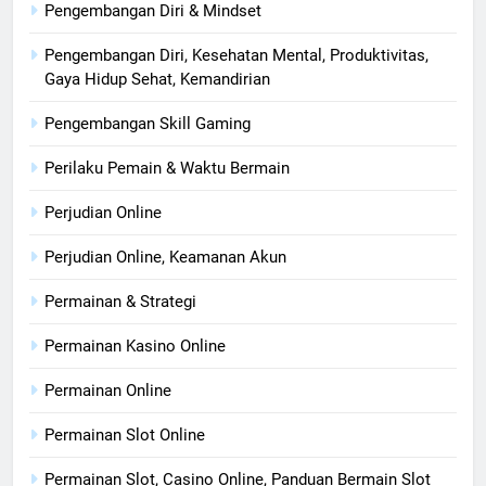
Pengembangan Diri & Mindset
Pengembangan Diri, Kesehatan Mental, Produktivitas,
Gaya Hidup Sehat, Kemandirian
Pengembangan Skill Gaming
Perilaku Pemain & Waktu Bermain
Perjudian Online
Perjudian Online, Keamanan Akun
Permainan & Strategi
Permainan Kasino Online
Permainan Online
Permainan Slot Online
Permainan Slot, Casino Online, Panduan Bermain Slot