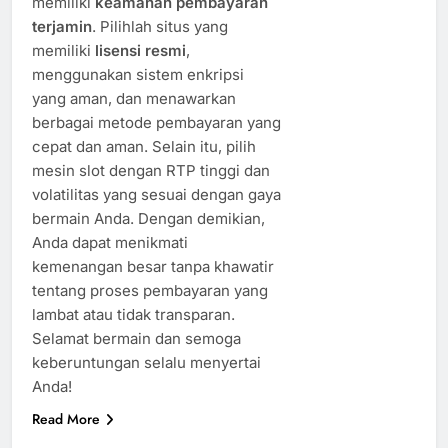
memiliki
keamanan pembayaran
terjamin
. Pilihlah situs yang
memiliki
lisensi resmi
,
menggunakan sistem enkripsi
yang aman, dan menawarkan
berbagai metode pembayaran yang
cepat dan aman. Selain itu, pilih
mesin slot dengan RTP tinggi dan
volatilitas yang sesuai dengan gaya
bermain Anda. Dengan demikian,
Anda dapat menikmati
kemenangan besar tanpa khawatir
tentang proses pembayaran yang
lambat atau tidak transparan.
Selamat bermain dan semoga
keberuntungan selalu menyertai
Anda!
Read More