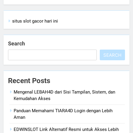
situs slot gacor hari ini
Search
SEARCH
Recent Posts
Mengenal LEBAH4D dari Sisi Tampilan, Sistem, dan
Kemudahan Akses
Panduan Memahami TIARA4D Login dengan Lebih
Aman
EDWINSLOT Link Alternatif Resmi untuk Akses Lebih