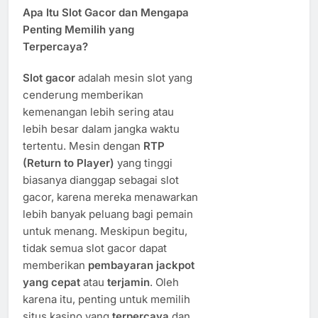
Apa Itu Slot Gacor dan Mengapa
Penting Memilih yang
Terpercaya?
Slot gacor
adalah mesin slot yang
cenderung memberikan
kemenangan lebih sering atau
lebih besar dalam jangka waktu
tertentu. Mesin dengan
RTP
(Return to Player)
yang tinggi
biasanya dianggap sebagai slot
gacor, karena mereka menawarkan
lebih banyak peluang bagi pemain
untuk menang. Meskipun begitu,
tidak semua slot gacor dapat
memberikan
pembayaran jackpot
yang cepat
atau
terjamin
. Oleh
karena itu, penting untuk memilih
situs kasino yang
terpercaya
dan