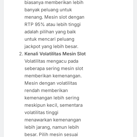
biasanya memberikan lebih
banyak peluang untuk
menang. Mesin slot dengan
RTP 95% atau lebih tinggi
adalah pilihan yang baik
untuk mencari peluang
jackpot yang lebih besar.
Kenali Volatilitas Mesin Slot
Volatilitas mengacu pada
seberapa sering mesin slot
memberikan kemenangan.
Mesin dengan volatilitas
rendah memberikan
kemenangan lebih sering
meskipun kecil, sementara
volatilitas tinggi
menawarkan kemenangan
lebih jarang, namun lebih
besar. Pilih mesin sesuai