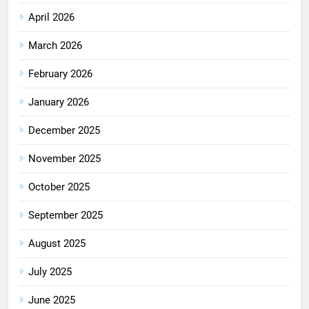
April 2026
March 2026
February 2026
January 2026
December 2025
November 2025
October 2025
September 2025
August 2025
July 2025
June 2025