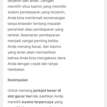
terjamin dan aman. Dengan
memilih situs kasino yang memiliki
sistem pembayaran yang terjamin,
Anda bisa menikmati kemenangan
tanpa khawatir tentang masalah
penarikan atau pembayaran yang
lambat. Keamanan pembayaran
menjadi sangat penting ketika
Anda menang besar, dan kasino
yang aman akan memastikan
bahwa Anda bisa mengakses dana
Anda dengan cepat dan tanpa
hambatan.
Kesimpulan
Untuk menang
jackpot besar di
slot gacor hari ini
, pastikan Anda
memilih
kasino terpercaya
yang