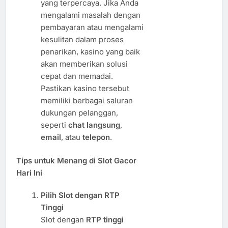
yang terpercaya. Jika Anda
mengalami masalah dengan
pembayaran atau mengalami
kesulitan dalam proses
penarikan, kasino yang baik
akan memberikan solusi
cepat dan memadai.
Pastikan kasino tersebut
memiliki berbagai saluran
dukungan pelanggan,
seperti
chat langsung
,
email
, atau
telepon
.
Tips untuk Menang di Slot Gacor
Hari Ini
Pilih Slot dengan RTP
Tinggi
Slot dengan
RTP tinggi