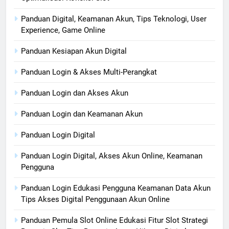
Panduan Digital, Keamanan Akun, Tips Teknologi, User
Experience, Game Online
Panduan Kesiapan Akun Digital
Panduan Login & Akses Multi-Perangkat
Panduan Login dan Akses Akun
Panduan Login dan Keamanan Akun
Panduan Login Digital
Panduan Login Digital, Akses Akun Online, Keamanan
Pengguna
Panduan Login Edukasi Pengguna Keamanan Data Akun
Tips Akses Digital Penggunaan Akun Online
Panduan Pemula Slot Online Edukasi Fitur Slot Strategi