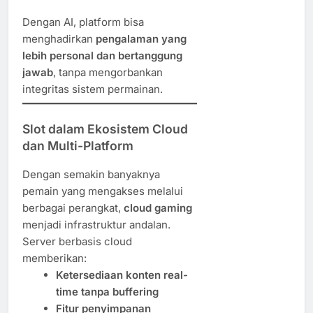
Dengan AI, platform bisa
menghadirkan
pengalaman yang
lebih personal dan bertanggung
jawab
, tanpa mengorbankan
integritas sistem permainan.
Slot dalam Ekosistem Cloud
dan Multi-Platform
Dengan semakin banyaknya
pemain yang mengakses melalui
berbagai perangkat,
cloud gaming
menjadi infrastruktur andalan.
Server berbasis cloud
memberikan:
Ketersediaan konten real-
time tanpa buffering
Fitur penyimpanan