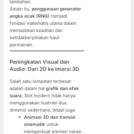
tambahan.
Selain itu,
penggunaan generator
angka acak (RNG)
menjadi
fondasi matematis utama dalam
memastikan keadilan dan
ketidakberpihakan hasil
permainan.
Peningkatan Visual dan
Audio: Dari 2D ke Imersi 3D
Salah satu lompatan terbesar
adalah dalam hal
grafik dan efek
suara
. Slot modern tidak hanya
menggunakan ilustrasi dua
dimensi sederhana, tetapi juga:
Animasi 3D dan transisi
sinematik
untuk
memperkuat elemen narasi