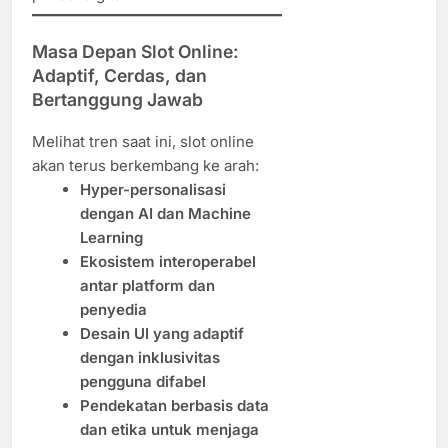
Masa Depan Slot Online:
Adaptif, Cerdas, dan
Bertanggung Jawab
Melihat tren saat ini, slot online
akan terus berkembang ke arah:
Hyper-personalisasi
dengan AI dan Machine
Learning
Ekosistem interoperabel
antar platform dan
penyedia
Desain UI yang adaptif
dengan inklusivitas
pengguna difabel
Pendekatan berbasis data
dan etika untuk menjaga