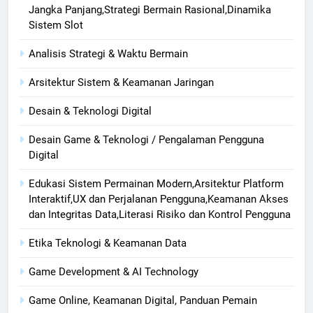
Jangka Panjang,Strategi Bermain Rasional,Dinamika
Sistem Slot
Analisis Strategi & Waktu Bermain
Arsitektur Sistem & Keamanan Jaringan
Desain & Teknologi Digital
Desain Game & Teknologi / Pengalaman Pengguna
Digital
Edukasi Sistem Permainan Modern,Arsitektur Platform
Interaktif,UX dan Perjalanan Pengguna,Keamanan Akses
dan Integritas Data,Literasi Risiko dan Kontrol Pengguna
Etika Teknologi & Keamanan Data
Game Development & AI Technology
Game Online, Keamanan Digital, Panduan Pemain