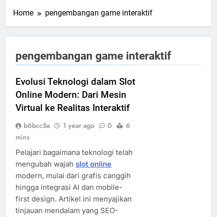
Home
pengembangan game interaktif
pengembangan game interaktif
Evolusi Teknologi dalam Slot
Online Modern: Dari Mesin
Virtual ke Realitas Interaktif
b6bcc5a
1 year ago
0
6
mins
Pelajari bagaimana teknologi telah
mengubah wajah
slot online
modern, mulai dari grafis canggih
hingga integrasi AI dan mobile-
first design. Artikel ini menyajikan
tinjauan mendalam yang SEO-