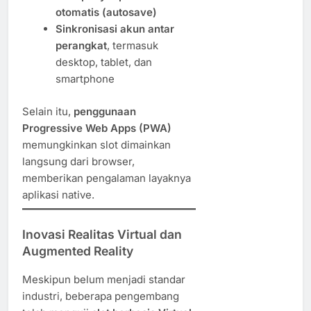
otomatis (autosave)
Sinkronisasi akun antar
perangkat
, termasuk
desktop, tablet, dan
smartphone
Selain itu,
penggunaan
Progressive Web Apps (PWA)
memungkinkan slot dimainkan
langsung dari browser,
memberikan pengalaman layaknya
aplikasi native.
Inovasi Realitas Virtual dan
Augmented Reality
Meskipun belum menjadi standar
industri, beberapa pengembang