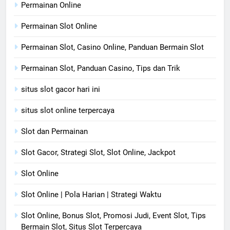
Permainan Online
Permainan Slot Online
Permainan Slot, Casino Online, Panduan Bermain Slot
Permainan Slot, Panduan Casino, Tips dan Trik
situs slot gacor hari ini
situs slot online terpercaya
Slot dan Permainan
Slot Gacor, Strategi Slot, Slot Online, Jackpot
Slot Online
Slot Online | Pola Harian | Strategi Waktu
Slot Online, Bonus Slot, Promosi Judi, Event Slot, Tips
Bermain Slot, Situs Slot Terpercaya