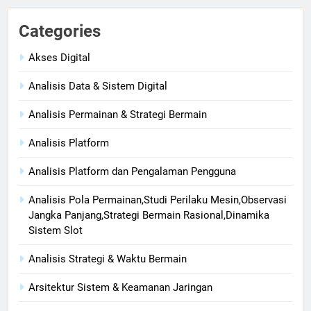
Categories
Akses Digital
Analisis Data & Sistem Digital
Analisis Permainan & Strategi Bermain
Analisis Platform
Analisis Platform dan Pengalaman Pengguna
Analisis Pola Permainan,Studi Perilaku Mesin,Observasi
Jangka Panjang,Strategi Bermain Rasional,Dinamika
Sistem Slot
Analisis Strategi & Waktu Bermain
Arsitektur Sistem & Keamanan Jaringan