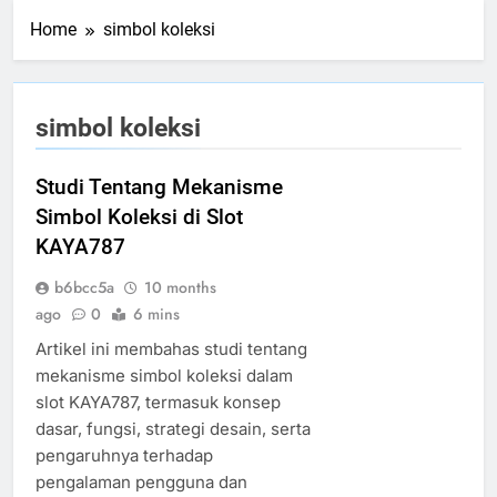
Home
simbol koleksi
simbol koleksi
Studi Tentang Mekanisme
Simbol Koleksi di Slot
KAYA787
b6bcc5a
10 months
ago
0
6 mins
Artikel ini membahas studi tentang
mekanisme simbol koleksi dalam
slot KAYA787, termasuk konsep
dasar, fungsi, strategi desain, serta
pengaruhnya terhadap
pengalaman pengguna dan