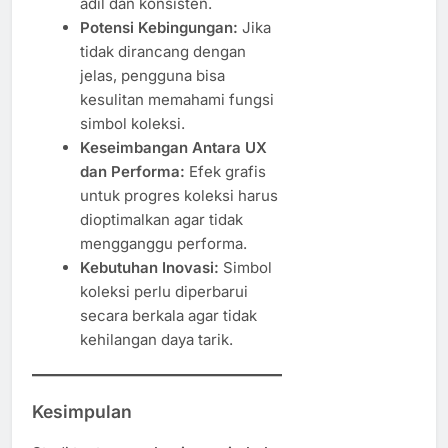
adil dan konsisten.
Potensi Kebingungan:
Jika
tidak dirancang dengan
jelas, pengguna bisa
kesulitan memahami fungsi
simbol koleksi.
Keseimbangan Antara UX
dan Performa:
Efek grafis
untuk progres koleksi harus
dioptimalkan agar tidak
mengganggu performa.
Kebutuhan Inovasi:
Simbol
koleksi perlu diperbarui
secara berkala agar tidak
kehilangan daya tarik.
Kesimpulan