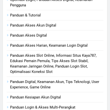
Pengguna
Panduan & Tutorial
Panduan Akses Akun Digital
Panduan Akses Digital
Panduan Akses Harian, Keamanan Login Digital
Panduan Akses Slot Online, Informasi Situs Kaya787,
Edukasi Pemain Pemula, Tips Akses Slot Stabil,
Keamanan Jaringan Online, Panduan Login Slot,
Optimalisasi Koneksi Slot
Panduan Digital, Keamanan Akun, Tips Teknologi, User
Experience, Game Online
Panduan Kesiapan Akun Digital
Panduan Login & Akses Multi-Perangkat