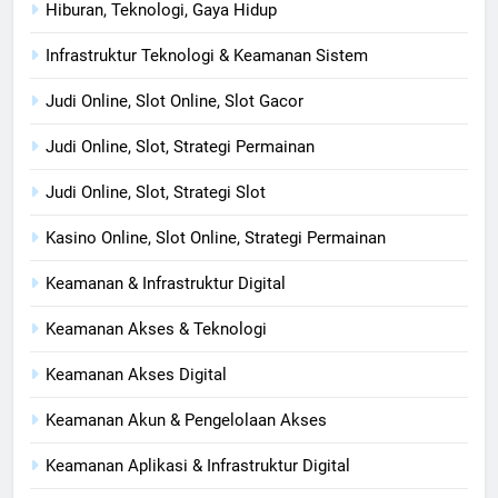
Hiburan, Teknologi, Gaya Hidup
Infrastruktur Teknologi & Keamanan Sistem
Judi Online, Slot Online, Slot Gacor
Judi Online, Slot, Strategi Permainan
Judi Online, Slot, Strategi Slot
Kasino Online, Slot Online, Strategi Permainan
Keamanan & Infrastruktur Digital
Keamanan Akses & Teknologi
Keamanan Akses Digital
Keamanan Akun & Pengelolaan Akses
Keamanan Aplikasi & Infrastruktur Digital