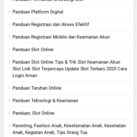
Panduan Platform Digital
Panduan Registrasi dan Akses Efektif
Panduan Registrasi Mobile dan Keamanan Akun
Panduan Slot Online
Panduan Slot Online Tips & Trik Slot Keamanan Akun
Slot Link Slot Terpercaya Update Slot Terbaru 2025 Cara
Login Aman
Panduan Taruhan Online
Panduan Teknologi & Keamanan
Panduan, Slot Online
Parenting, Fashion Anak, Keselamatan Anak, Kesehatan
Anak, Kegiatan Anak, Tips Orang Tua