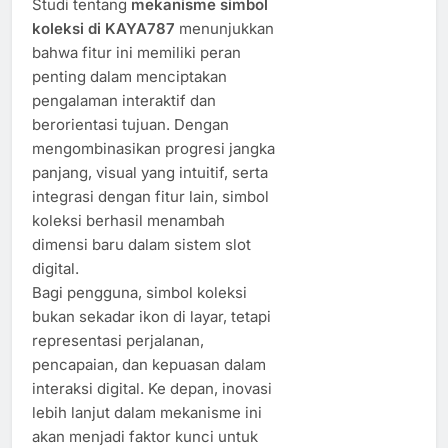
Studi tentang
mekanisme simbol
koleksi di KAYA787
menunjukkan
bahwa fitur ini memiliki peran
penting dalam menciptakan
pengalaman interaktif dan
berorientasi tujuan. Dengan
mengombinasikan progresi jangka
panjang, visual yang intuitif, serta
integrasi dengan fitur lain, simbol
koleksi berhasil menambah
dimensi baru dalam sistem slot
digital.
Bagi pengguna, simbol koleksi
bukan sekadar ikon di layar, tetapi
representasi perjalanan,
pencapaian, dan kepuasan dalam
interaksi digital. Ke depan, inovasi
lebih lanjut dalam mekanisme ini
akan menjadi faktor kunci untuk