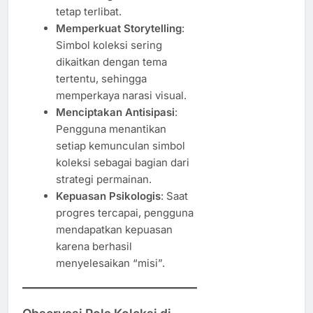
tetap terlibat.
Memperkuat Storytelling
:
Simbol koleksi sering
dikaitkan dengan tema
tertentu, sehingga
memperkaya narasi visual.
Menciptakan Antisipasi
:
Pengguna menantikan
setiap kemunculan simbol
koleksi sebagai bagian dari
strategi permainan.
Kepuasan Psikologis
: Saat
progres tercapai, pengguna
mendapatkan kepuasan
karena berhasil
menyelesaikan “misi”.