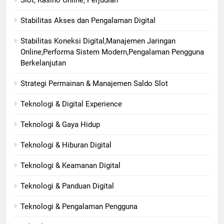
Slot, Kasino Online, Perjudian
Stabilitas Akses dan Pengalaman Digital
Stabilitas Koneksi Digital,Manajemen Jaringan
Online,Performa Sistem Modern,Pengalaman Pengguna
Berkelanjutan
Strategi Permainan & Manajemen Saldo Slot
Teknologi & Digital Experience
Teknologi & Gaya Hidup
Teknologi & Hiburan Digital
Teknologi & Keamanan Digital
Teknologi & Panduan Digital
Teknologi & Pengalaman Pengguna