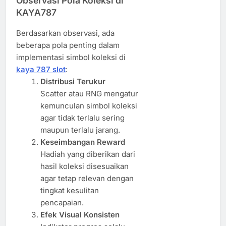
Observasi Pola Koleksi di
KAYA787
Berdasarkan observasi, ada
beberapa pola penting dalam
implementasi simbol koleksi di
kaya 787 slot
:
Distribusi Terukur
Scatter atau RNG mengatur
kemunculan simbol koleksi
agar tidak terlalu sering
maupun terlalu jarang.
Keseimbangan Reward
Hadiah yang diberikan dari
hasil koleksi disesuaikan
agar tetap relevan dengan
tingkat kesulitan
pencapaian.
Efek Visual Konsisten