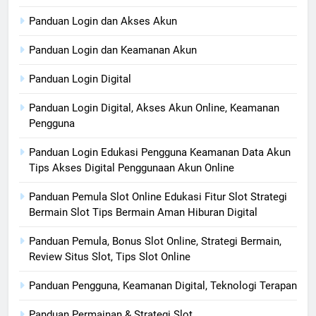
Panduan Login dan Akses Akun
Panduan Login dan Keamanan Akun
Panduan Login Digital
Panduan Login Digital, Akses Akun Online, Keamanan
Pengguna
Panduan Login Edukasi Pengguna Keamanan Data Akun
Tips Akses Digital Penggunaan Akun Online
Panduan Pemula Slot Online Edukasi Fitur Slot Strategi
Bermain Slot Tips Bermain Aman Hiburan Digital
Panduan Pemula, Bonus Slot Online, Strategi Bermain,
Review Situs Slot, Tips Slot Online
Panduan Pengguna, Keamanan Digital, Teknologi Terapan
Panduan Permainan & Strategi Slot