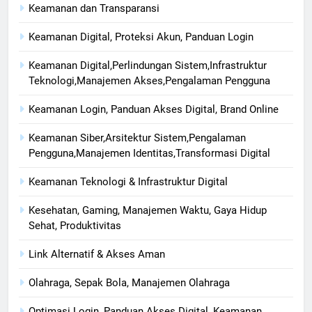
Keamanan dan Transparansi
Keamanan Digital, Proteksi Akun, Panduan Login
Keamanan Digital,Perlindungan Sistem,Infrastruktur
Teknologi,Manajemen Akses,Pengalaman Pengguna
Keamanan Login, Panduan Akses Digital, Brand Online
Keamanan Siber,Arsitektur Sistem,Pengalaman
Pengguna,Manajemen Identitas,Transformasi Digital
Keamanan Teknologi & Infrastruktur Digital
Kesehatan, Gaming, Manajemen Waktu, Gaya Hidup
Sehat, Produktivitas
Link Alternatif & Akses Aman
Olahraga, Sepak Bola, Manajemen Olahraga
Optimasi Login, Panduan Akses Digital, Keamanan