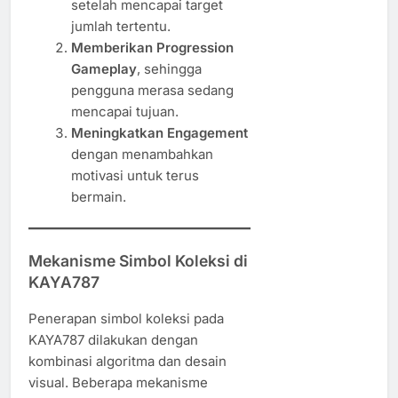
setelah mencapai target
jumlah tertentu.
Memberikan Progression
Gameplay
, sehingga
pengguna merasa sedang
mencapai tujuan.
Meningkatkan Engagement
dengan menambahkan
motivasi untuk terus
bermain.
Mekanisme Simbol Koleksi di
KAYA787
Penerapan simbol koleksi pada
KAYA787 dilakukan dengan
kombinasi algoritma dan desain
visual. Beberapa mekanisme