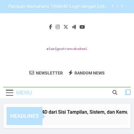
Skip
EDWINSLOT Link Alternatif Resmi untuk Akses
to
Lebih Lancar
content
Cara EDWINSLOT Login dengan Lancar melalui
Mobile dan Desktop
Mengenal LEBAH4D dari Sisi Tampilan, Sistem,
dan Kemudahan Akses
Panduan Memahami TIARA4D Login dengan Lebih
Aman
EDWINSLOT Link Alternatif Resmi untuk Akses
Lebih Lancar
Elazig Satranç
Belajar Catur Di Elazig Satranç Akademi,
Cara EDWINSLOT Login dengan Lancar melalui
NEWSLETTER
RANDOM NEWS
Akademi
Mobile dan Desktop
Pusat Pelatihan Untuk Pemain Catur Semua
Level.
MENU
engenal LEBAH4D dari Sisi Tampilan, Sistem, dan Kemudahan
HEADLINES
Weeks Ago