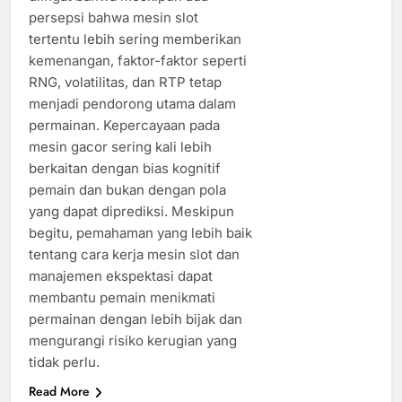
persepsi bahwa mesin slot
tertentu lebih sering memberikan
kemenangan, faktor-faktor seperti
RNG, volatilitas, dan RTP tetap
menjadi pendorong utama dalam
permainan. Kepercayaan pada
mesin gacor sering kali lebih
berkaitan dengan bias kognitif
pemain dan bukan dengan pola
yang dapat diprediksi. Meskipun
begitu, pemahaman yang lebih baik
tentang cara kerja mesin slot dan
manajemen ekspektasi dapat
membantu pemain menikmati
permainan dengan lebih bijak dan
mengurangi risiko kerugian yang
tidak perlu.
Read More