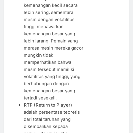
kemenangan kecil secara
lebih sering, sementara
mesin dengan volatilitas
tinggi menawarkan
kemenangan besar yang
lebih jarang. Pemain yang
merasa mesin mereka gacor
mungkin tidak
memperhatikan bahwa
mesin tersebut memiliki
volatilitas yang tinggi, yang
berhubungan dengan
kemenangan besar yang
terjadi sesekali.
RTP (Return to Player)
adalah persentase teoretis
dari total taruhan yang
dikembalikan kepada