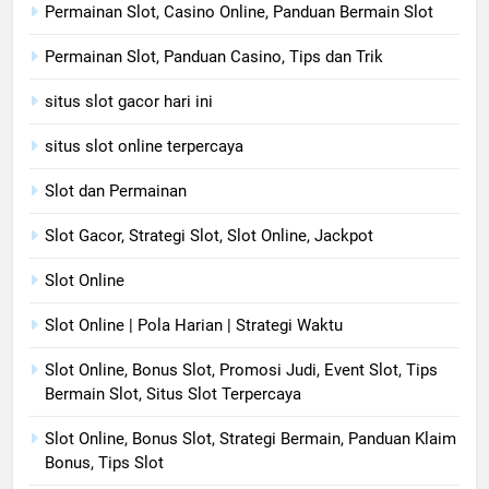
Permainan Slot, Casino Online, Panduan Bermain Slot
Permainan Slot, Panduan Casino, Tips dan Trik
situs slot gacor hari ini
situs slot online terpercaya
Slot dan Permainan
Slot Gacor, Strategi Slot, Slot Online, Jackpot
Slot Online
Slot Online | Pola Harian | Strategi Waktu
Slot Online, Bonus Slot, Promosi Judi, Event Slot, Tips
Bermain Slot, Situs Slot Terpercaya
Slot Online, Bonus Slot, Strategi Bermain, Panduan Klaim
Bonus, Tips Slot