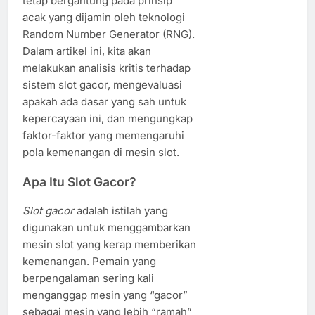
tetap bergantung pada prinsip
acak yang dijamin oleh teknologi
Random Number Generator (RNG).
Dalam artikel ini, kita akan
melakukan analisis kritis terhadap
sistem slot gacor, mengevaluasi
apakah ada dasar yang sah untuk
kepercayaan ini, dan mengungkap
faktor-faktor yang memengaruhi
pola kemenangan di mesin slot.
Apa Itu Slot Gacor?
Slot gacor
adalah istilah yang
digunakan untuk menggambarkan
mesin slot yang kerap memberikan
kemenangan. Pemain yang
berpengalaman sering kali
menganggap mesin yang “gacor”
sebagai mesin yang lebih “ramah”