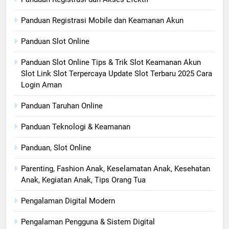
Panduan Registrasi Mobile dan Keamanan Akun
Panduan Slot Online
Panduan Slot Online Tips & Trik Slot Keamanan Akun
Slot Link Slot Terpercaya Update Slot Terbaru 2025 Cara
Login Aman
Panduan Taruhan Online
Panduan Teknologi & Keamanan
Panduan, Slot Online
Parenting, Fashion Anak, Keselamatan Anak, Kesehatan
Anak, Kegiatan Anak, Tips Orang Tua
Pengalaman Digital Modern
Pengalaman Pengguna & Sistem Digital