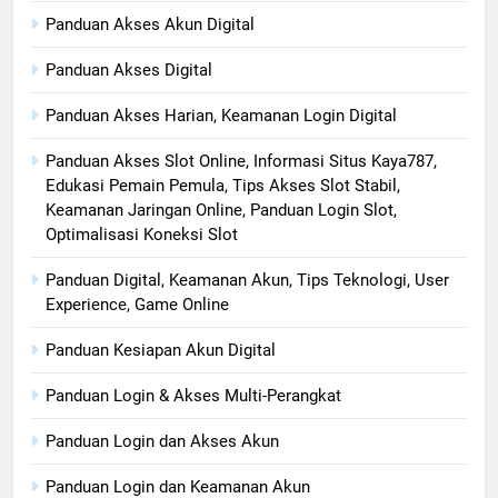
Panduan Akses Akun Digital
Panduan Akses Digital
Panduan Akses Harian, Keamanan Login Digital
Panduan Akses Slot Online, Informasi Situs Kaya787,
Edukasi Pemain Pemula, Tips Akses Slot Stabil,
Keamanan Jaringan Online, Panduan Login Slot,
Optimalisasi Koneksi Slot
Panduan Digital, Keamanan Akun, Tips Teknologi, User
Experience, Game Online
Panduan Kesiapan Akun Digital
Panduan Login & Akses Multi-Perangkat
Panduan Login dan Akses Akun
Panduan Login dan Keamanan Akun