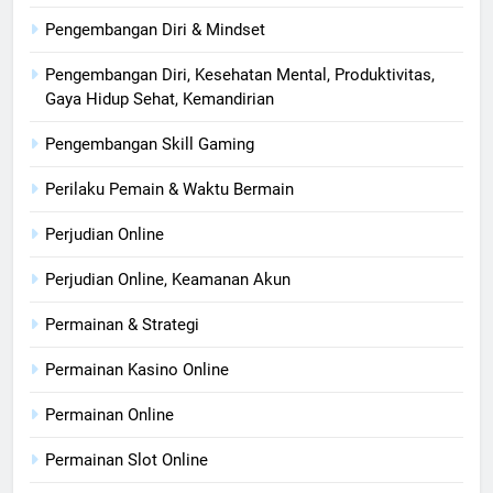
Pengembangan Diri & Mindset
Pengembangan Diri, Kesehatan Mental, Produktivitas,
Gaya Hidup Sehat, Kemandirian
Pengembangan Skill Gaming
Perilaku Pemain & Waktu Bermain
Perjudian Online
Perjudian Online, Keamanan Akun
Permainan & Strategi
Permainan Kasino Online
Permainan Online
Permainan Slot Online