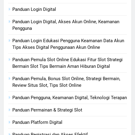
Panduan Login Digital
Panduan Login Digital, Akses Akun Online, Keamanan
Pengguna
Panduan Login Edukasi Pengguna Keamanan Data Akun
Tips Akses Digital Penggunaan Akun Online
Panduan Pemula Slot Online Edukasi Fitur Slot Strategi
Bermain Slot Tips Bermain Aman Hiburan Digital
Panduan Pemula, Bonus Slot Online, Strategi Bermain,
Review Situs Slot, Tips Slot Online
Panduan Pengguna, Keamanan Digital, Teknologi Terapan
Panduan Permainan & Strategi Slot
Panduan Platform Digital
Panduan Registrasi dan Akses Efektif