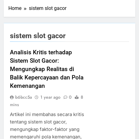
Home
sistem slot gacor
sistem slot gacor
Analisis Kritis terhadap
Sistem Slot Gacor:
Mengungkap Realitas di
Balik Kepercayaan dan Pola
Kemenangan
b6bcc5a
1 year ago
0
8
mins
Artikel ini membahas secara kritis
tentang sistem slot gacor,
mengungkap faktor-faktor yang
memengaruhi pola kemenangan,