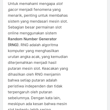
Untuk memahami mengapa
slot
gacor
menjadi fenomena yang
menarik, penting untuk membahas
sistem yang mendasari mesin slot.
Sebagian besar permainan slot
online menggunakan sistem
Random Number Generator
(RNG)
. RNG adalah algoritma
komputer yang menghasilkan
urutan angka acak, yang kemudian
diterjemahkan menjadi hasil
putaran mesin slot. Keacakan yang
dihasilkan oleh RNG menjamin
bahwa setiap putaran adalah
peristiwa independen dan tidak
terpengaruh oleh putaran
sebelumnya. Dengan kata lain,
meskipun ada kesan bahwa mesin
slot tertentu lebih sering