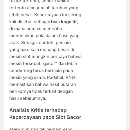
faktor tertentu, seperti waktu
tertentu atau jumlah taruhan yang
lebih besar. Kepercayaan ini sering
kali disebut sebagai
bias kognitif
,
di mana pemain mencoba
menemukan pola dalam hasil yang
acak. Sebagai contoh, pemain
yang baru saja menang besar di
mesin slot mungkin percaya bahwa
mesin tersebut “gacor” dan lebih
cenderung terus bermain pada
mesin yang sama. Padahal, RNG
memastikan bahwa hasil putaran
berikutnya tidak terkait dengan
hasil sebelumnya.
Analisis Kritis terhadap
Kepercayaan pada Slot Gacor
Meskipun banyak pemain yang