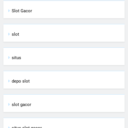
Slot Gacor
slot
situs
depo slot
slot gacor
situs slot gacor