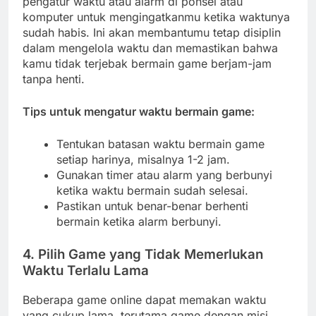
pengatur waktu atau alarm di ponsel atau
komputer untuk mengingatkanmu ketika waktunya
sudah habis. Ini akan membantumu tetap disiplin
dalam mengelola waktu dan memastikan bahwa
kamu tidak terjebak bermain game berjam-jam
tanpa henti.
Tips untuk mengatur waktu bermain game:
Tentukan batasan waktu bermain game
setiap harinya, misalnya 1-2 jam.
Gunakan timer atau alarm yang berbunyi
ketika waktu bermain sudah selesai.
Pastikan untuk benar-benar berhenti
bermain ketika alarm berbunyi.
4.
Pilih Game yang Tidak Memerlukan
Waktu Terlalu Lama
Beberapa game online dapat memakan waktu
yang cukup lama, terutama game dengan misi