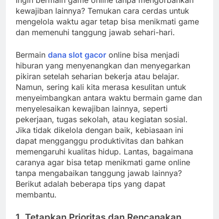
Ingin bermain game online tanpa mengorbankan
kewajiban lainnya? Temukan cara cerdas untuk
mengelola waktu agar tetap bisa menikmati game
dan memenuhi tanggung jawab sehari-hari.
Bermain
dana slot gacor
online bisa menjadi
hiburan yang menyenangkan dan menyegarkan
pikiran setelah seharian bekerja atau belajar.
Namun, sering kali kita merasa kesulitan untuk
menyeimbangkan antara waktu bermain game dan
menyelesaikan kewajiban lainnya, seperti
pekerjaan, tugas sekolah, atau kegiatan sosial.
Jika tidak dikelola dengan baik, kebiasaan ini
dapat mengganggu produktivitas dan bahkan
memengaruhi kualitas hidup. Lantas, bagaimana
caranya agar bisa tetap menikmati game online
tanpa mengabaikan tanggung jawab lainnya?
Berikut adalah beberapa tips yang dapat
membantu.
1.
Tetapkan Prioritas dan Rencanakan