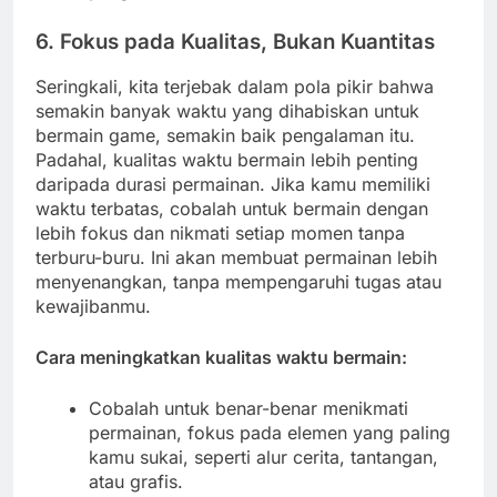
6.
Fokus pada Kualitas, Bukan Kuantitas
Seringkali, kita terjebak dalam pola pikir bahwa
semakin banyak waktu yang dihabiskan untuk
bermain game, semakin baik pengalaman itu.
Padahal, kualitas waktu bermain lebih penting
daripada durasi permainan. Jika kamu memiliki
waktu terbatas, cobalah untuk bermain dengan
lebih fokus dan nikmati setiap momen tanpa
terburu-buru. Ini akan membuat permainan lebih
menyenangkan, tanpa mempengaruhi tugas atau
kewajibanmu.
Cara meningkatkan kualitas waktu bermain:
Cobalah untuk benar-benar menikmati
permainan, fokus pada elemen yang paling
kamu sukai, seperti alur cerita, tantangan,
atau grafis.