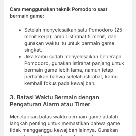
Cara menggunakan teknik Pomodoro saat
bermain game:
Setelah menyelesaikan satu Pomodoro (25
menit kerja), ambil istirahat 5 menit, dan
gunakan waktu itu untuk bermain game
singkat.
Jika kamu sudah menyelesaikan beberapa
Pomodoro, gunakan istirahat panjang untuk
bermain game lebih lama, namun tetap
perhatikan bahwa setelah istirahat, kamu
kembali fokus pada kewajiban.
3.
Batasi Waktu Bermain dengan
Pengaturan Alarm atau Timer
Menetapkan batas waktu bermain game adalah
langkah penting untuk memastikan bahwa game
tidak mengganggu kewajiban lainnya. Gunakan