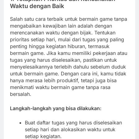
Waktu dengan Baik
Salah satu cara terbaik untuk bermain game tanpa
mengabaikan kewajiban lain adalah dengan
merencanakan waktu dengan bijak. Tentukan
prioritas setiap hari, mulai dari tugas yang paling
penting hingga kegiatan hiburan, termasuk
bermain game. Jika kamu memiliki pekerjaan atau
tugas yang harus diselesaikan, pastikan untuk
menyelesaikannya terlebih dahulu sebelum duduk
untuk bermain game. Dengan cara ini, kamu tidak
hanya merasa lebih produktif, tetapi juga bisa
menikmati waktu bermain game tanpa rasa
bersalah.
Langkah-langkah yang bisa dilakukan:
Buat daftar tugas yang harus diselesaikan
setiap hari dan alokasikan waktu untuk
setiap kegiatan.