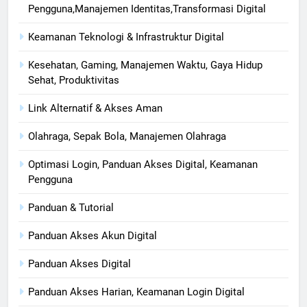
Pengguna,Manajemen Identitas,Transformasi Digital
Keamanan Teknologi & Infrastruktur Digital
Kesehatan, Gaming, Manajemen Waktu, Gaya Hidup
Sehat, Produktivitas
Link Alternatif & Akses Aman
Olahraga, Sepak Bola, Manajemen Olahraga
Optimasi Login, Panduan Akses Digital, Keamanan
Pengguna
Panduan & Tutorial
Panduan Akses Akun Digital
Panduan Akses Digital
Panduan Akses Harian, Keamanan Login Digital