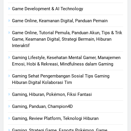
Game Development & AI Technology
Game Online, Keamanan Digital, Panduan Pemain
Game Online, Tutorial Pemula, Panduan Akun, Tips & Trik
Game, Keamanan Digital, Strategi Bermain, Hiburan
Interaktif
Gaming Lifestyle, Kesehatan Mental Gamer, Manajemen
Emosi, Hobi & Rekreasi, Mindfulness dalam Gaming
Gaming Sehat Pengembangan Sosial Tips Gaming
Hiburan Digital Kolaborasi Tim
Gaming, Hiburan, Pokémon, Fiksi Fantasi
Gaming, Panduan, Champion4D
Gaming, Review Platform, Teknologi Hiburan
Gaming, Strategi Game, Esports Pokémon, Game