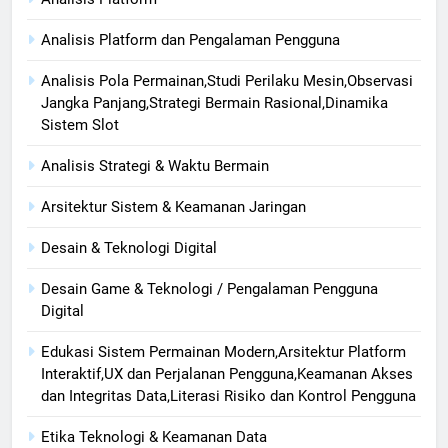
Analisis Platform dan Pengalaman Pengguna
Analisis Pola Permainan,Studi Perilaku Mesin,Observasi
Jangka Panjang,Strategi Bermain Rasional,Dinamika
Sistem Slot
Analisis Strategi & Waktu Bermain
Arsitektur Sistem & Keamanan Jaringan
Desain & Teknologi Digital
Desain Game & Teknologi / Pengalaman Pengguna
Digital
Edukasi Sistem Permainan Modern,Arsitektur Platform
Interaktif,UX dan Perjalanan Pengguna,Keamanan Akses
dan Integritas Data,Literasi Risiko dan Kontrol Pengguna
Etika Teknologi & Keamanan Data