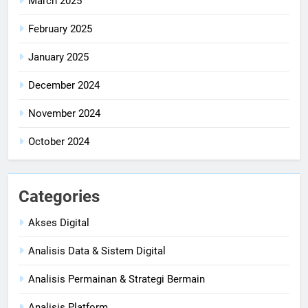
March 2025
February 2025
January 2025
December 2024
November 2024
October 2024
Categories
Akses Digital
Analisis Data & Sistem Digital
Analisis Permainan & Strategi Bermain
Analisis Platform