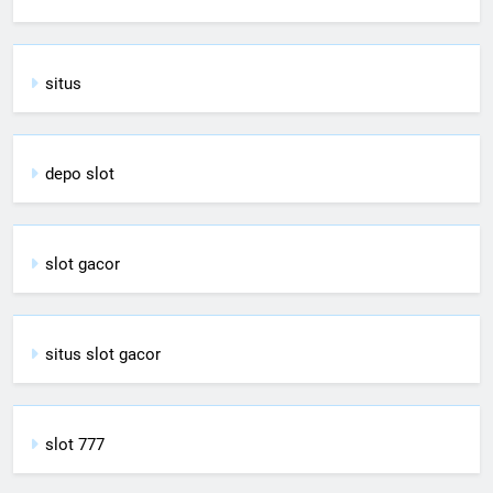
situs
depo slot
slot gacor
situs slot gacor
slot 777