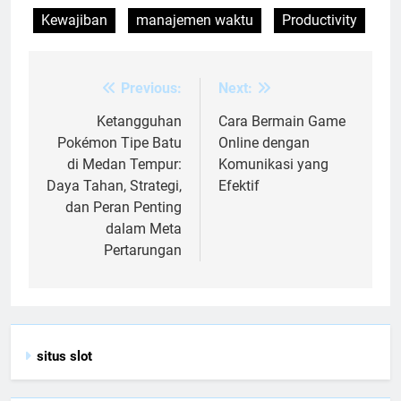
Kewajiban
manajemen waktu
Productivity
Previous:
Next:
Post
navigation
Ketangguhan
Cara Bermain Game
Pokémon Tipe Batu
Online dengan
di Medan Tempur:
Komunikasi yang
Daya Tahan, Strategi,
Efektif
dan Peran Penting
dalam Meta
Pertarungan
situs slot