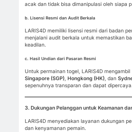
acak dan tidak bisa dimanipulasi oleh siapa p
b.
Lisensi Resmi dan Audit Berkala
LARIS4D memiliki lisensi resmi dari badan pen
menjalani audit berkala untuk memastikan b
keadilan.
c.
Hasil Undian dari Pasaran Resmi
Untuk permainan togel, LARIS4D mengambil ha
Singapore (SGP)
,
Hongkong (HK)
, dan
Sydne
sepenuhnya transparan dan dapat dipercaya
3.
Dukungan Pelanggan untuk Keamanan d
LARIS4D menyediakan layanan dukungan pe
dan kenyamanan pemain.