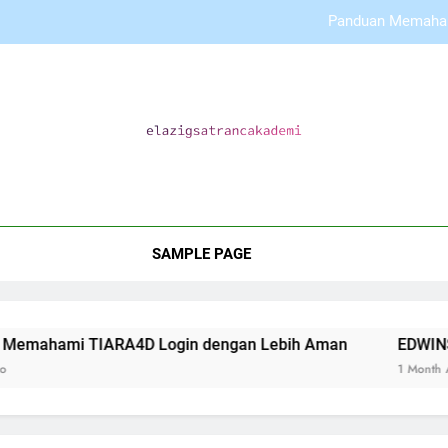
Panduan Memaham
EDWINSLOT Link Alter
Cara EDWINSLOT Login denga
Mengenal LEBAH4D dari Sisi Ta
zig Satranç Akademi
Panduan Memaham
tur Di Elazig Satranç Akademi, Pusat Pelatihan Untuk Pemain C
EDWINSLOT Link Alter
SAMPLE PAGE
Cara EDWINSLOT Login denga
TIARA4D Login dengan Lebih Aman
EDWINSLOT Link Al
1 Month Ago