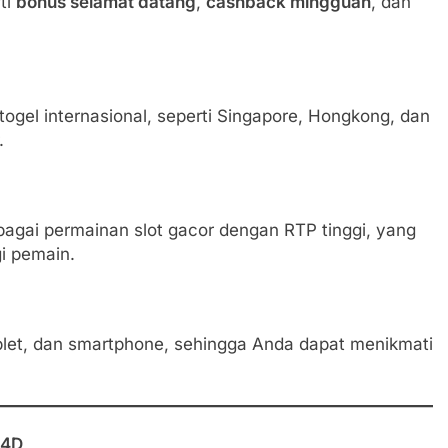
ti
bonus selamat datang
,
cashback mingguan
, dan
ogel internasional, seperti Singapore, Hongkong, dan
.
bagai permainan slot gacor dengan RTP tinggi, yang
i pemain.
blet, dan smartphone, sehingga Anda dapat menikmati
S4D