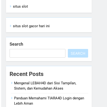
situs slot
situs slot gacor hari ini
Search
SEARCH
Recent Posts
Mengenal LEBAH4D dari Sisi Tampilan,
Sistem, dan Kemudahan Akses
Panduan Memahami TIARA4D Login dengan
Lebih Aman