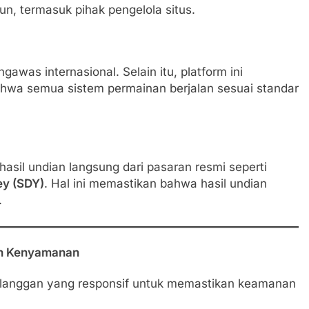
un, termasuk pihak pengelola situs.
gawas internasional. Selain itu, platform ini
ahwa semua sistem permainan berjalan sesuai standar
sil undian langsung dari pasaran resmi seperti
y (SDY)
. Hal ini memastikan bahwa hasil undian
.
an Kenyamanan
langgan yang responsif untuk memastikan keamanan