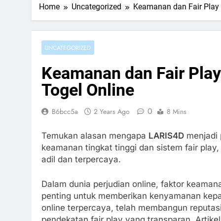
Home
Uncategorized
Keamanan dan Fair Play d
UNCATEGORIZED
Keamanan dan Fair Play 
Togel Online
0
B6bcc5a
2 Years Ago
8 Mins
Temukan alasan mengapa
LARIS4D
menjadi p
keamanan tingkat tinggi dan sistem fair p
adil dan terpercaya.
Dalam dunia perjudian online, faktor keamana
penting untuk memberikan kenyamanan kep
online terpercaya, telah membangun reputas
pendekatan fair play yang transparan. Arti