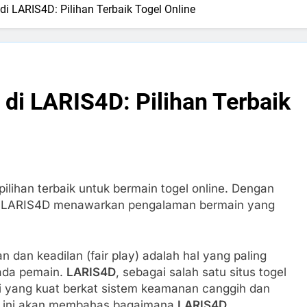
i LARIS4D: Pilihan Terbaik Togel Online
di LARIS4D: Pilihan Terbaik
ilihan terbaik untuk bermain togel online. Dengan
lay, LARIS4D menawarkan pengalaman bermain yang
n dan keadilan (fair play) adalah hal yang paling
ada pemain.
LARIS4D
, sebagai salah satu situs togel
i yang kuat berkat sistem keamanan canggih dan
kel ini akan membahas bagaimana
LARIS4D