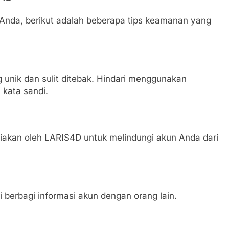
nda, berikut adalah beberapa tips keamanan yang
unik dan sulit ditebak. Hindari menggunakan
i kata sandi.
diakan oleh LARIS4D untuk melindungi akun Anda dari
 berbagi informasi akun dengan orang lain.