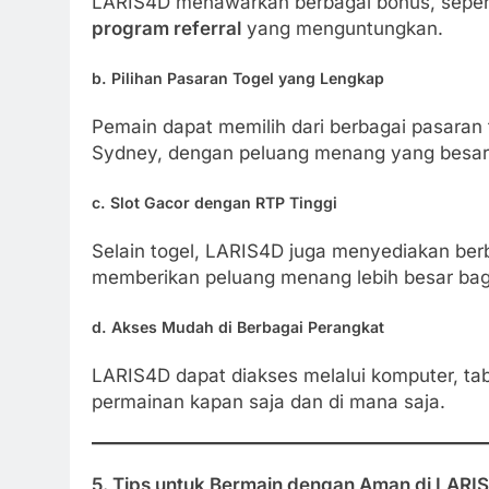
LARIS4D menawarkan berbagai bonus, seper
program referral
yang menguntungkan.
b.
Pilihan Pasaran Togel yang Lengkap
Pemain dapat memilih dari berbagai pasaran t
Sydney, dengan peluang menang yang besar
c.
Slot Gacor dengan RTP Tinggi
Selain togel, LARIS4D juga menyediakan ber
memberikan peluang menang lebih besar bag
d.
Akses Mudah di Berbagai Perangkat
LARIS4D dapat diakses melalui komputer, ta
permainan kapan saja dan di mana saja.
5.
Tips untuk Bermain dengan Aman di LARI