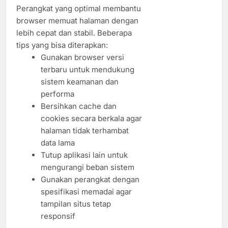
Perangkat yang optimal membantu
browser memuat halaman dengan
lebih cepat dan stabil. Beberapa
tips yang bisa diterapkan:
Gunakan browser versi
terbaru untuk mendukung
sistem keamanan dan
performa
Bersihkan cache dan
cookies secara berkala agar
halaman tidak terhambat
data lama
Tutup aplikasi lain untuk
mengurangi beban sistem
Gunakan perangkat dengan
spesifikasi memadai agar
tampilan situs tetap
responsif