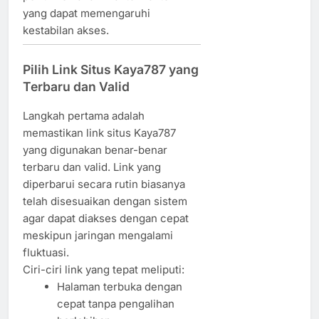
yang dapat memengaruhi
kestabilan akses.
Pilih Link Situs Kaya787 yang
Terbaru dan Valid
Langkah pertama adalah
memastikan link situs Kaya787
yang digunakan benar-benar
terbaru dan valid. Link yang
diperbarui secara rutin biasanya
telah disesuaikan dengan sistem
agar dapat diakses dengan cepat
meskipun jaringan mengalami
fluktuasi.
Ciri-ciri link yang tepat meliputi:
Halaman terbuka dengan
cepat tanpa pengalihan