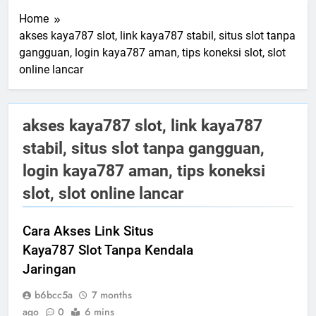
Home
akses kaya787 slot, link kaya787 stabil, situs slot tanpa
gangguan, login kaya787 aman, tips koneksi slot, slot
online lancar
akses kaya787 slot, link kaya787
stabil, situs slot tanpa gangguan,
login kaya787 aman, tips koneksi
slot, slot online lancar
Cara Akses Link Situs
Kaya787 Slot Tanpa Kendala
Jaringan
b6bcc5a
7 months
ago
0
6 mins