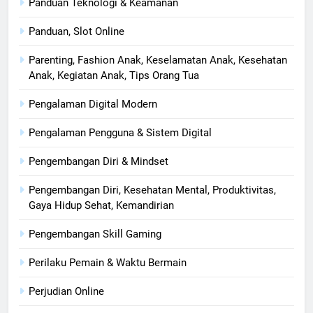
Panduan Teknologi & Keamanan
Panduan, Slot Online
Parenting, Fashion Anak, Keselamatan Anak, Kesehatan
Anak, Kegiatan Anak, Tips Orang Tua
Pengalaman Digital Modern
Pengalaman Pengguna & Sistem Digital
Pengembangan Diri & Mindset
Pengembangan Diri, Kesehatan Mental, Produktivitas,
Gaya Hidup Sehat, Kemandirian
Pengembangan Skill Gaming
Perilaku Pemain & Waktu Bermain
Perjudian Online