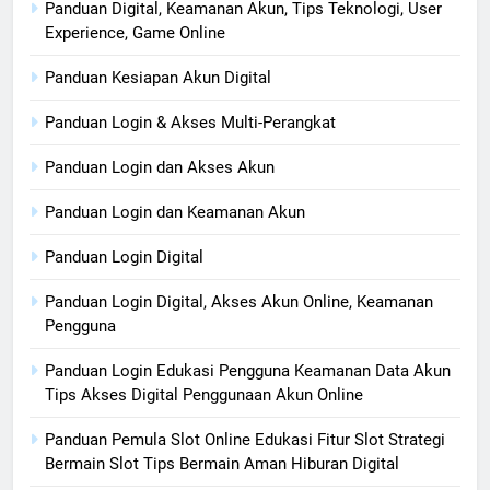
Panduan Digital, Keamanan Akun, Tips Teknologi, User
Experience, Game Online
Panduan Kesiapan Akun Digital
Panduan Login & Akses Multi-Perangkat
Panduan Login dan Akses Akun
Panduan Login dan Keamanan Akun
Panduan Login Digital
Panduan Login Digital, Akses Akun Online, Keamanan
Pengguna
Panduan Login Edukasi Pengguna Keamanan Data Akun
Tips Akses Digital Penggunaan Akun Online
Panduan Pemula Slot Online Edukasi Fitur Slot Strategi
Bermain Slot Tips Bermain Aman Hiburan Digital