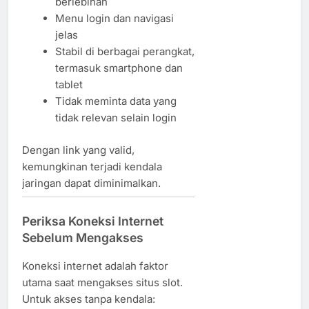
berlebihan
Menu login dan navigasi
jelas
Stabil di berbagai perangkat,
termasuk smartphone dan
tablet
Tidak meminta data yang
tidak relevan selain login
Dengan link yang valid,
kemungkinan terjadi kendala
jaringan dapat diminimalkan.
Periksa Koneksi Internet
Sebelum Mengakses
Koneksi internet adalah faktor
utama saat mengakses situs slot.
Untuk akses tanpa kendala: