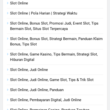
Slot Online
Slot Online | Pola Harian | Strategi Waktu
Slot Online, Bonus Slot, Promosi Judi, Event Slot, Tips
Bermain Slot, Situs Slot Terpercaya
Slot Online, Bonus Slot, Strategi Bermain, Panduan Klaim
Bonus, Tips Slot
Slot Online, Game Kasino, Tips Bermain, Strategi Slot,
Hiburan Digital
Slot Online, Judi Online
Slot Online, Judi Online, Game Slot, Tips & Trik Slot
Slot Online, Judi Online, Panduan
Slot Online, Pembayaran Digital, Judi Online
Slot Online, Permainan Casino, Panduan Taruhan