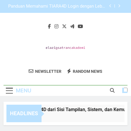
Skip
EDWINSLOT Link Alternatif Resmi untuk Akses
to
Lebih Lancar
content
Cara EDWINSLOT Login dengan Lancar melalui
Mobile dan Desktop
Mengenal LEBAH4D dari Sisi Tampilan, Sistem,
dan Kemudahan Akses
Panduan Memahami TIARA4D Login dengan Lebih
Aman
EDWINSLOT Link Alternatif Resmi untuk Akses
Lebih Lancar
Elazig Satranç
Belajar Catur Di Elazig Satranç Akademi,
Cara EDWINSLOT Login dengan Lancar melalui
NEWSLETTER
RANDOM NEWS
Akademi
Mobile dan Desktop
Pusat Pelatihan Untuk Pemain Catur Semua
Level.
MENU
engenal LEBAH4D dari Sisi Tampilan, Sistem, dan Kemudahan
HEADLINES
Month Ago