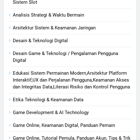
Sistem Slot
Analisis Strategi & Waktu Bermain
Arsitektur Sistem & Keamanan Jaringan
Desain & Teknologi Digital
Desain Game & Teknologi / Pengalaman Pengguna
Digital
Edukasi Sistem Permainan Modern,Arsitektur Platform
Interaktif,UX dan Perjalanan Pengguna,Keamanan Akses
dan Integritas Data,Literasi Risiko dan Kontrol Pengguna
Etika Teknologi & Keamanan Data
Game Development & AI Technology
Game Online, Keamanan Digital, Panduan Pemain
Game Online, Tutorial Pemula, Panduan Akun, Tips & Trik