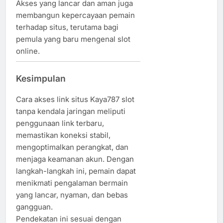
Akses yang lancar dan aman juga
membangun kepercayaan pemain
terhadap situs, terutama bagi
pemula yang baru mengenal slot
online.
Kesimpulan
Cara akses link situs Kaya787 slot
tanpa kendala jaringan meliputi
penggunaan link terbaru,
memastikan koneksi stabil,
mengoptimalkan perangkat, dan
menjaga keamanan akun. Dengan
langkah-langkah ini, pemain dapat
menikmati pengalaman bermain
yang lancar, nyaman, dan bebas
gangguan.
Pendekatan ini sesuai dengan