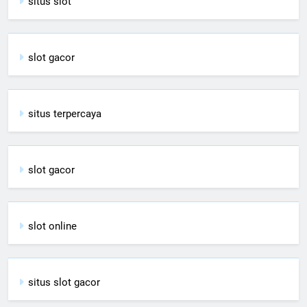
situs slot
slot gacor
situs terpercaya
slot gacor
slot online
situs slot gacor