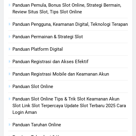
Panduan Pemula, Bonus Slot Online, Strategi Bermain,
Review Situs Slot, Tips Slot Online
Panduan Pengguna, Keamanan Digital, Teknologi Terapan
Panduan Permainan & Strategi Slot
Panduan Platform Digital
Panduan Registrasi dan Akses Efektif
Panduan Registrasi Mobile dan Keamanan Akun
Panduan Slot Online
Panduan Slot Online Tips & Trik Slot Keamanan Akun
Slot Link Slot Terpercaya Update Slot Terbaru 2025 Cara
Login Aman
Panduan Taruhan Online