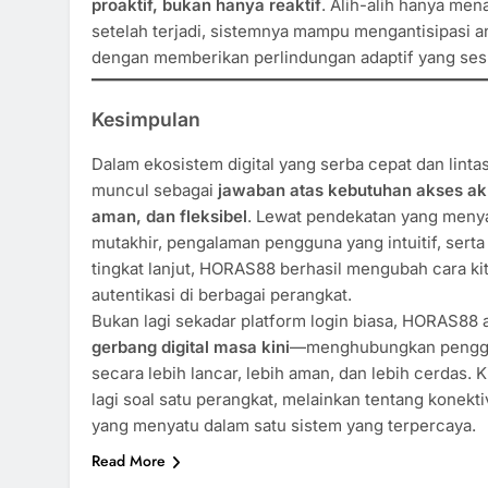
proaktif, bukan hanya reaktif
. Alih-alih hanya me
setelah terjadi, sistemnya mampu mengantisipasi 
dengan memberikan perlindungan adaptif yang ses
Kesimpulan
Dalam ekosistem digital yang serba cepat dan lint
muncul sebagai
jawaban atas kebutuhan akses aku
aman, dan fleksibel
. Lewat pendekatan yang menya
mutakhir, pengalaman pengguna yang intuitif, sert
tingkat lanjut, HORAS88 berhasil mengubah cara 
autentikasi di berbagai perangkat.
Bukan lagi sekadar platform login biasa, HORAS88
gerbang digital masa kini
—menghubungkan penggu
secara lebih lancar, lebih aman, dan lebih cerdas. 
lagi soal satu perangkat, melainkan tentang konektiv
yang menyatu dalam satu sistem yang terpercaya.
Read More