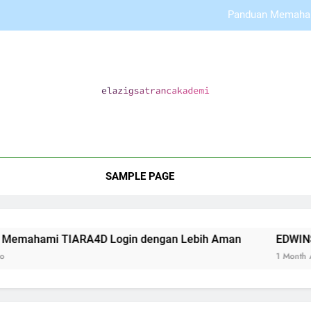
Panduan Memaham
EDWINSLOT Link Alter
Cara EDWINSLOT Login denga
Mengenal LEBAH4D dari Sisi Ta
zig Satranç Akademi
Panduan Memaham
tur Di Elazig Satranç Akademi, Pusat Pelatihan Untuk Pemain C
EDWINSLOT Link Alter
SAMPLE PAGE
Cara EDWINSLOT Login denga
mi TIARA4D Login dengan Lebih Aman
EDWINSLOT Link
1 Month Ago