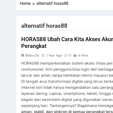
Home
alternatif horas88
alternatif horas88
HORAS88 Ubah Cara Kita Akses Akun
Perangkat
B6bcc5a
1 Year Ago
0
6 Mins
HORAS88 memperkenalkan sistem akses lintas per
revolusioner. Kini pengguna bisa login dari berbag
lancar dan aman, tanpa hambatan teknis maupun ke
Di tengah arus transformasi digital yang terus be
internet kini tidak hanya mengandalkan satu pera
layanan daring. Laptop, smartphone, tablet, hingg
bagian dari ekosistem digital yang digunakan secar
sepanjang hari. Tantangannya? Bagaimana menjag
aman, stabil, dan sinkron di semua perangkat ters