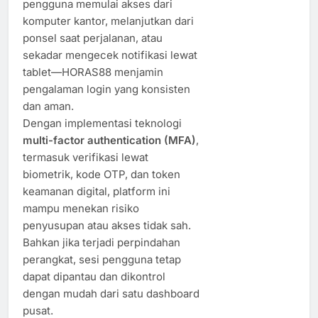
pengguna memulai akses dari
komputer kantor, melanjutkan dari
ponsel saat perjalanan, atau
sekadar mengecek notifikasi lewat
tablet—HORAS88 menjamin
pengalaman login yang konsisten
dan aman.
Dengan implementasi teknologi
multi-factor authentication (MFA)
,
termasuk verifikasi lewat
biometrik, kode OTP, dan token
keamanan digital, platform ini
mampu menekan risiko
penyusupan atau akses tidak sah.
Bahkan jika terjadi perpindahan
perangkat, sesi pengguna tetap
dapat dipantau dan dikontrol
dengan mudah dari satu dashboard
pusat.