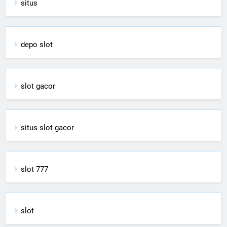
situs
depo slot
slot gacor
situs slot gacor
slot 777
slot