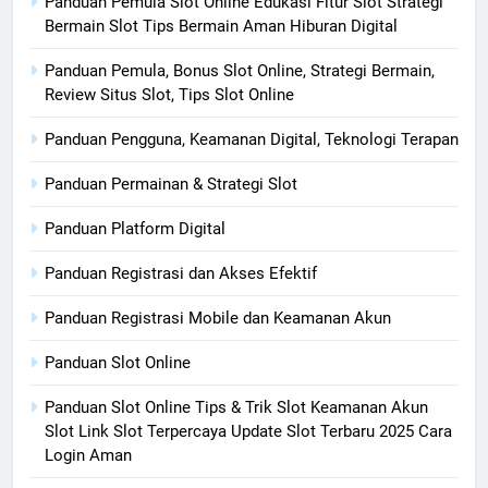
Panduan Pemula Slot Online Edukasi Fitur Slot Strategi
Bermain Slot Tips Bermain Aman Hiburan Digital
Panduan Pemula, Bonus Slot Online, Strategi Bermain,
Review Situs Slot, Tips Slot Online
Panduan Pengguna, Keamanan Digital, Teknologi Terapan
Panduan Permainan & Strategi Slot
Panduan Platform Digital
Panduan Registrasi dan Akses Efektif
Panduan Registrasi Mobile dan Keamanan Akun
Panduan Slot Online
Panduan Slot Online Tips & Trik Slot Keamanan Akun
Slot Link Slot Terpercaya Update Slot Terbaru 2025 Cara
Login Aman