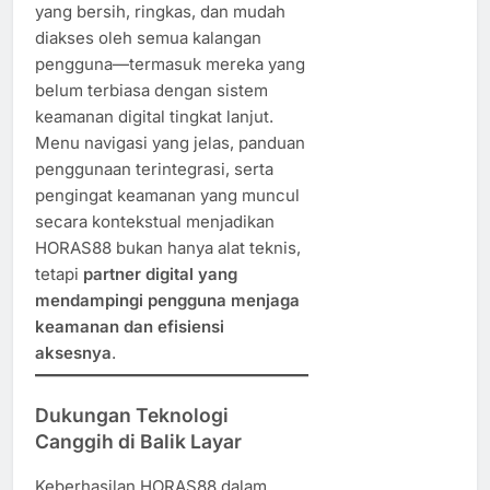
yang bersih, ringkas, dan mudah
diakses oleh semua kalangan
pengguna—termasuk mereka yang
belum terbiasa dengan sistem
keamanan digital tingkat lanjut.
Menu navigasi yang jelas, panduan
penggunaan terintegrasi, serta
pengingat keamanan yang muncul
secara kontekstual menjadikan
HORAS88 bukan hanya alat teknis,
tetapi
partner digital yang
mendampingi pengguna menjaga
keamanan dan efisiensi
aksesnya
.
Dukungan Teknologi
Canggih di Balik Layar
Keberhasilan HORAS88 dalam