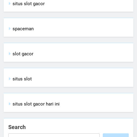
situs slot gacor
spaceman
slot gacor
situs slot
situs slot gacor hari ini
Search