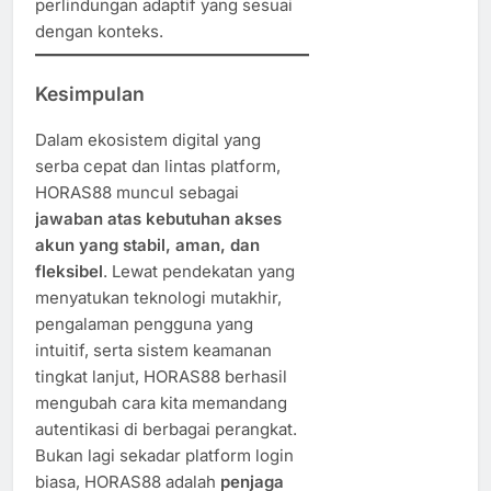
perlindungan adaptif yang sesuai
dengan konteks.
Kesimpulan
Dalam ekosistem digital yang
serba cepat dan lintas platform,
HORAS88 muncul sebagai
jawaban atas kebutuhan akses
akun yang stabil, aman, dan
fleksibel
. Lewat pendekatan yang
menyatukan teknologi mutakhir,
pengalaman pengguna yang
intuitif, serta sistem keamanan
tingkat lanjut, HORAS88 berhasil
mengubah cara kita memandang
autentikasi di berbagai perangkat.
Bukan lagi sekadar platform login
biasa, HORAS88 adalah
penjaga