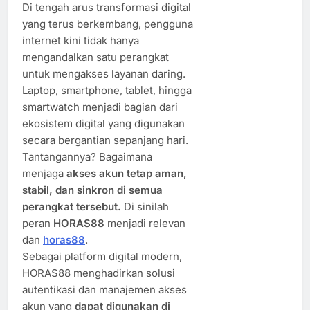
Di tengah arus transformasi digital
yang terus berkembang, pengguna
internet kini tidak hanya
mengandalkan satu perangkat
untuk mengakses layanan daring.
Laptop, smartphone, tablet, hingga
smartwatch menjadi bagian dari
ekosistem digital yang digunakan
secara bergantian sepanjang hari.
Tantangannya? Bagaimana
menjaga
akses akun tetap aman,
stabil, dan sinkron di semua
perangkat tersebut.
Di sinilah
peran
HORAS88
menjadi relevan
dan
horas88
.
Sebagai platform digital modern,
HORAS88 menghadirkan solusi
autentikasi dan manajemen akses
akun yang
dapat digunakan di