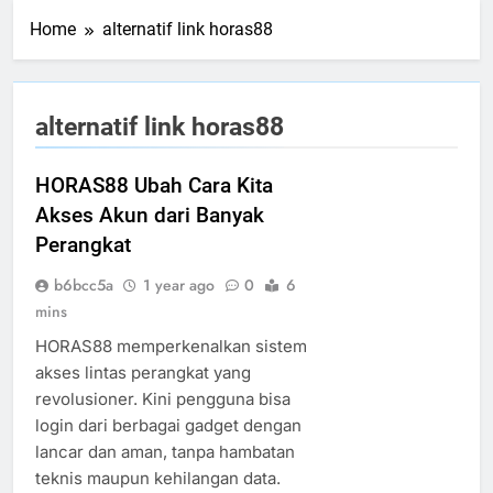
Home
alternatif link horas88
alternatif link horas88
HORAS88 Ubah Cara Kita
Akses Akun dari Banyak
Perangkat
b6bcc5a
1 year ago
0
6
mins
HORAS88 memperkenalkan sistem
akses lintas perangkat yang
revolusioner. Kini pengguna bisa
login dari berbagai gadget dengan
lancar dan aman, tanpa hambatan
teknis maupun kehilangan data.