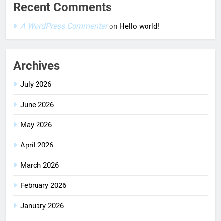
Recent Comments
A WordPress Commenter
on
Hello world!
Archives
July 2026
June 2026
May 2026
April 2026
March 2026
February 2026
January 2026