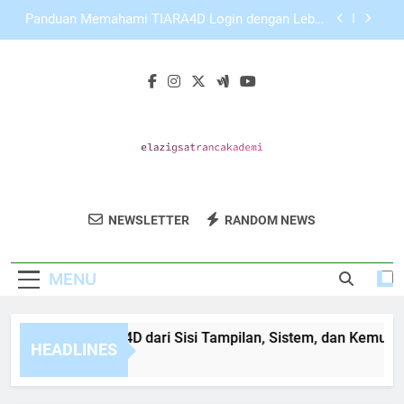
Skip
EDWINSLOT Link Alternatif Resmi untuk Akses
to
Lebih Lancar
content
Cara EDWINSLOT Login dengan Lancar melalui
Mobile dan Desktop
Mengenal LEBAH4D dari Sisi Tampilan, Sistem,
dan Kemudahan Akses
Panduan Memahami TIARA4D Login dengan Lebih
Aman
EDWINSLOT Link Alternatif Resmi untuk Akses
Lebih Lancar
Elazig Satranç
Belajar Catur Di Elazig Satranç Akademi,
Cara EDWINSLOT Login dengan Lancar melalui
NEWSLETTER
RANDOM NEWS
Akademi
Mobile dan Desktop
Pusat Pelatihan Untuk Pemain Catur Semua
Level.
MENU
ngenal LEBAH4D dari Sisi Tampilan, Sistem, dan Kemudahan
HEADLINES
Weeks Ago