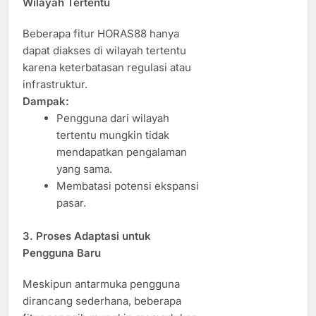
Wilayah Tertentu
Beberapa fitur HORAS88 hanya
dapat diakses di wilayah tertentu
karena keterbatasan regulasi atau
infrastruktur.
Dampak:
Pengguna dari wilayah
tertentu mungkin tidak
mendapatkan pengalaman
yang sama.
Membatasi potensi ekspansi
pasar.
3. Proses Adaptasi untuk
Pengguna Baru
Meskipun antarmuka pengguna
dirancang sederhana, beberapa