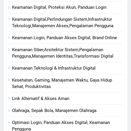
Keamanan Digital, Proteksi Akun, Panduan Login
Keamanan Digital,Perlindungan Sistem,Infrastruktur
Teknologi,Manajemen Akses,Pengalaman Pengguna
Keamanan Login, Panduan Akses Digital, Brand Online
Keamanan Siber,Arsitektur Sistem,Pengalaman
Pengguna,Manajemen Identitas,Transformasi Digital
Keamanan Teknologi & Infrastruktur Digital
Kesehatan, Gaming, Manajemen Waktu, Gaya Hidup
Sehat, Produktivitas
Link Alternatif & Akses Aman
Olahraga, Sepak Bola, Manajemen Olahraga
Optimasi Login, Panduan Akses Digital, Keamanan
Pengguna