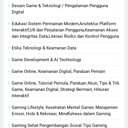
Desain Game & Teknologi / Pengalaman Pengguna
Digital
Edukasi Sistem Permainan Modern,Arsitektur Platform
Interaktif,UX dan Perjalanan Pengguna,Keamanan Akses
dan Integritas Data,Literasi Risiko dan Kontrol Pengguna
Etika Teknologi & Keamanan Data
Game Development & AI Technology
Game Online, Keamanan Digital, Panduan Pemain
Game Online, Tutorial Pemula, Panduan Akun, Tips & Trik
Game, Keamanan Digital, Strategi Bermain, Hiburan
Interaktif
Gaming Lifestyle, Kesehatan Mental Gamer, Manajemen
Emosi, Hobi & Rekreasi, Mindfulness dalam Gaming
Gaming Sehat Pengembangan Sosial Tips Gaming