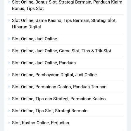
Slot Online, Bonus Slot, Strategi Bermain, Panduan Klaim
Bonus, Tips Slot
Slot Online, Game Kasino, Tips Bermain, Strategi Slot,
Hiburan Digital
Slot Online, Judi Online
Slot Online, Judi Online, Game Slot, Tips & Trik Slot
Slot Online, Judi Online, Panduan
Slot Online, Pembayaran Digital, Judi Online
Slot Online, Permainan Casino, Panduan Taruhan
Slot Online, Tips dan Strategi, Permainan Kasino
Slot Online, Tips Slot, Strategi Bermain
Slot, Kasino Online, Perjudian