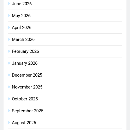
June 2026
May 2026
April 2026
March 2026
February 2026
January 2026
December 2025
November 2025
October 2025
September 2025
August 2025