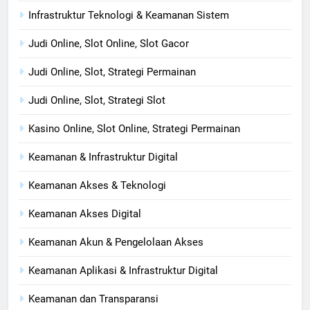
Infrastruktur Teknologi & Keamanan Sistem
Judi Online, Slot Online, Slot Gacor
Judi Online, Slot, Strategi Permainan
Judi Online, Slot, Strategi Slot
Kasino Online, Slot Online, Strategi Permainan
Keamanan & Infrastruktur Digital
Keamanan Akses & Teknologi
Keamanan Akses Digital
Keamanan Akun & Pengelolaan Akses
Keamanan Aplikasi & Infrastruktur Digital
Keamanan dan Transparansi