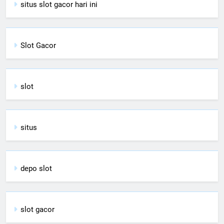
situs slot gacor hari ini
Slot Gacor
slot
situs
depo slot
slot gacor