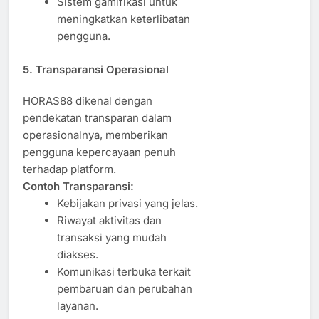
Sistem gamifikasi untuk
meningkatkan keterlibatan
pengguna.
5. Transparansi Operasional
HORAS88 dikenal dengan
pendekatan transparan dalam
operasionalnya, memberikan
pengguna kepercayaan penuh
terhadap platform.
Contoh Transparansi:
Kebijakan privasi yang jelas.
Riwayat aktivitas dan
transaksi yang mudah
diakses.
Komunikasi terbuka terkait
pembaruan dan perubahan
layanan.