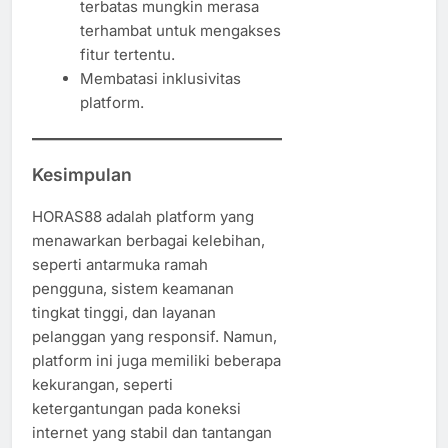
terbatas mungkin merasa
terhambat untuk mengakses
fitur tertentu.
Membatasi inklusivitas
platform.
Kesimpulan
HORAS88 adalah platform yang
menawarkan berbagai kelebihan,
seperti antarmuka ramah
pengguna, sistem keamanan
tingkat tinggi, dan layanan
pelanggan yang responsif. Namun,
platform ini juga memiliki beberapa
kekurangan, seperti
ketergantungan pada koneksi
internet yang stabil dan tantangan