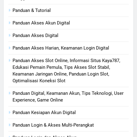
Panduan & Tutorial
Panduan Akses Akun Digital
Panduan Akses Digital
Panduan Akses Harian, Keamanan Login Digital
Panduan Akses Slot Online, Informasi Situs Kaya787,
Edukasi Pemain Pemula, Tips Akses Slot Stabil,
Keamanan Jaringan Online, Panduan Login Slot,
Optimalisasi Koneksi Slot
Panduan Digital, Keamanan Akun, Tips Teknologi, User
Experience, Game Online
Panduan Kesiapan Akun Digital
Panduan Login & Akses Multi-Perangkat