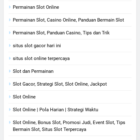
Permainan Slot Online
Permainan Slot, Casino Online, Panduan Bermain Slot
Permainan Slot, Panduan Casino, Tips dan Trik
situs slot gacor hari ini
situs slot online terpercaya
Slot dan Permainan
Slot Gacor, Strategi Slot, Slot Online, Jackpot
Slot Online
Slot Online | Pola Harian | Strategi Waktu
Slot Online, Bonus Slot, Promosi Judi, Event Slot, Tips
Bermain Slot, Situs Slot Terpercaya