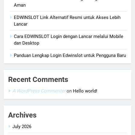
Aman
EDWINSLOT Link Alternatif Resmi untuk Akses Lebih
Lancar
Cara EDWINSLOT Login dengan Lancar melalui Mobile
dan Desktop
Panduan Lengkap Login Edwinslot untuk Pengguna Baru
Recent Comments
A WordPress Commenter
on
Hello world!
Archives
July 2026