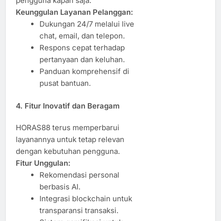
pengguna kapan saja.
Keunggulan Layanan Pelanggan:
Dukungan 24/7 melalui live
chat, email, dan telepon.
Respons cepat terhadap
pertanyaan dan keluhan.
Panduan komprehensif di
pusat bantuan.
4. Fitur Inovatif dan Beragam
HORAS88 terus memperbarui
layanannya untuk tetap relevan
dengan kebutuhan pengguna.
Fitur Unggulan:
Rekomendasi personal
berbasis AI.
Integrasi blockchain untuk
transparansi transaksi.