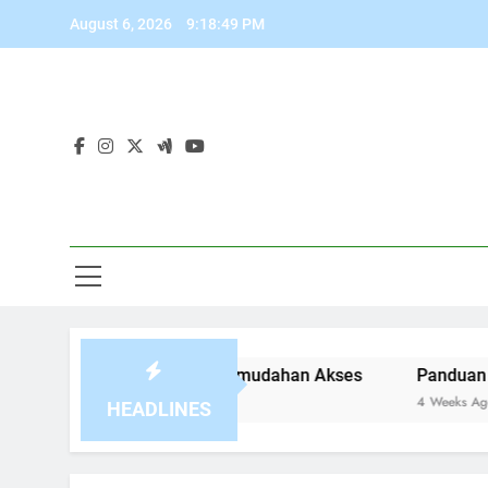
Skip
August 6, 2026
9:18:50 PM
to
content
Ela
Belajar Ca
an, Sistem, dan Kemudahan Akses
Panduan Memahami 
4 Weeks Ago
HEADLINES