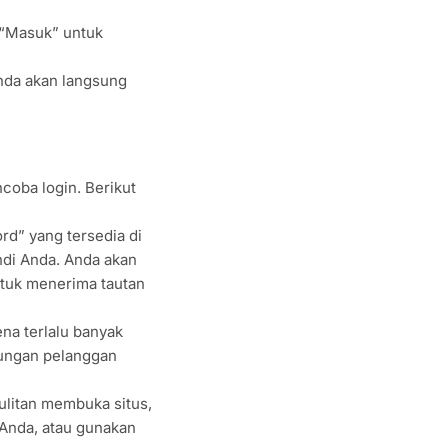
l “Masuk” untuk
nda akan langsung
ncoba login. Berikut
rd” yang tersedia di
ndi Anda. Anda akan
ntuk menerima tautan
ena terlalu banyak
kungan pelanggan
ulitan membuka situs,
Anda, atau gunakan