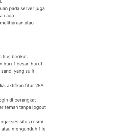
.
uan pada server juga
ah ada
emeliharaan atau
tips berikut:
n huruf besar, huruf
sandi yang sulit
dia, aktifkan fitur 2FA
login di perangkat
er teman tanpa logout
engakses situs resmi
n atau mengunduh file