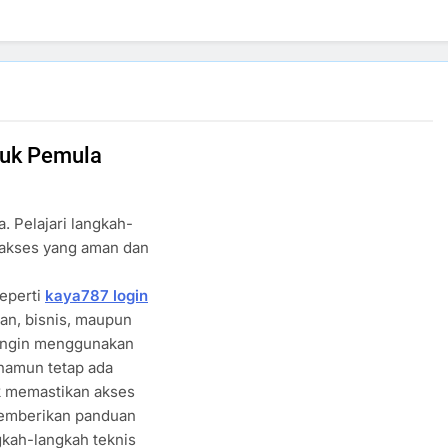
tuk Pemula
 Pelajari langkah-
 akses yang aman dan
seperti
kaya787 login
an, bisnis, maupun
i ingin menggunakan
namun tetap ada
uk memastikan akses
 memberikan panduan
gkah-langkah teknis