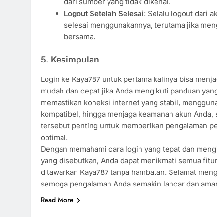
dari sumber yang tidak dikenal.
Logout Setelah Selesai
: Selalu logout dari 
selesai menggunakannya, terutama jika me
bersama.
5.
Kesimpulan
Login ke Kaya787 untuk pertama kalinya bisa menj
mudah dan cepat jika Anda mengikuti panduan yang 
memastikan koneksi internet yang stabil, menggun
kompatibel, hingga menjaga keamanan akun Anda,
tersebut penting untuk memberikan pengalaman p
optimal.
Dengan memahami cara login yang tepat dan mengi
yang disebutkan, Anda dapat menikmati semua fitu
ditawarkan Kaya787 tanpa hambatan. Selamat men
semoga pengalaman Anda semakin lancar dan ama
Read More