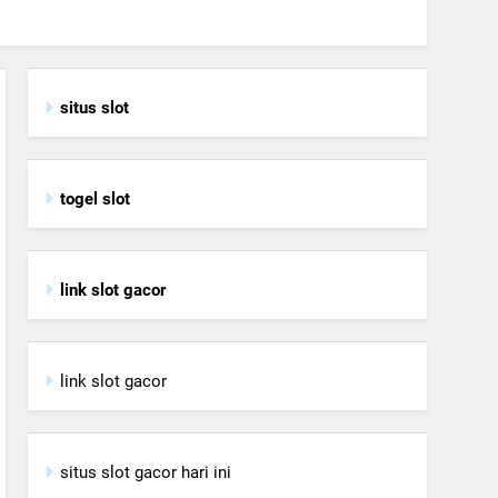
situs slot
togel slot
link slot gacor
link slot gacor
situs slot gacor hari ini