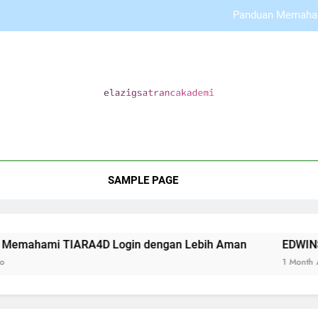
Panduan Memaham
EDWINSLOT Link Alter
Cara EDWINSLOT Login denga
Mengenal LEBAH4D dari Sisi Ta
zig Satranç Akademi
Panduan Memaham
tur Di Elazig Satranç Akademi, Pusat Pelatihan Untuk Pemain C
EDWINSLOT Link Alter
SAMPLE PAGE
Cara EDWINSLOT Login denga
TIARA4D Login dengan Lebih Aman
EDWINSLOT Link Al
1 Month Ago