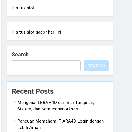
situs slot
situs slot gacor hari ini
Search
SEARCH
Recent Posts
Mengenal LEBAH4D dari Sisi Tampilan,
Sistem, dan Kemudahan Akses
Panduan Memahami TIARA4D Login dengan
Lebih Aman