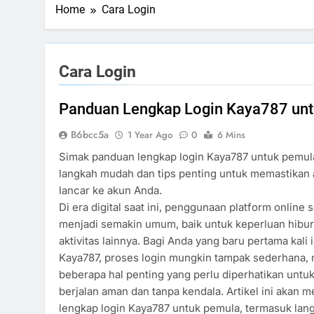
Home
Cara Login
Cara Login
Panduan Lengkap Login Kaya787 un
B6bcc5a
1 Year Ago
0
6 Mins
Simak panduan lengkap login Kaya787 untuk pemula.
langkah mudah dan tips penting untuk memastikan
lancar ke akun Anda.
Di era digital saat ini, penggunaan platform online 
menjadi semakin umum, baik untuk keperluan hibur
aktivitas lainnya. Bagi Anda yang baru pertama kal
Kaya787, proses login mungkin tampak sederhana, 
beberapa hal penting yang perlu diperhatikan unt
berjalan aman dan tanpa kendala. Artikel ini akan
lengkap login Kaya787 untuk pemula, termasuk lan