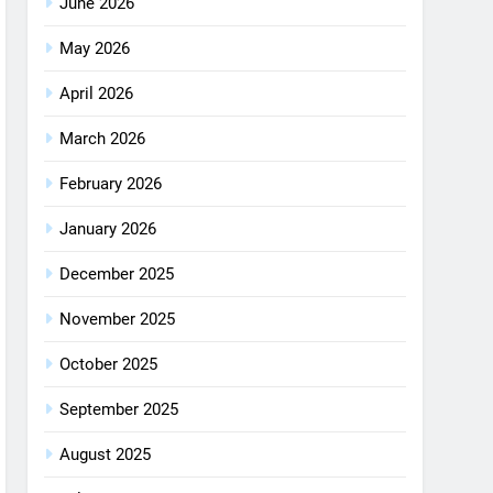
June 2026
May 2026
April 2026
March 2026
February 2026
January 2026
December 2025
November 2025
October 2025
September 2025
August 2025