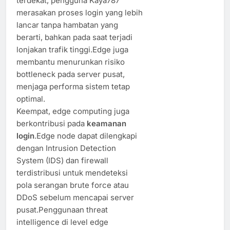
terdekat, pengguna Kaya787
merasakan proses login yang lebih
lancar tanpa hambatan yang
berarti, bahkan pada saat terjadi
lonjakan trafik tinggi.Edge juga
membantu menurunkan risiko
bottleneck pada server pusat,
menjaga performa sistem tetap
optimal.
Keempat, edge computing juga
berkontribusi pada
keamanan
login
.Edge node dapat dilengkapi
dengan Intrusion Detection
System (IDS) dan firewall
terdistribusi untuk mendeteksi
pola serangan brute force atau
DDoS sebelum mencapai server
pusat.Penggunaan threat
intelligence di level edge