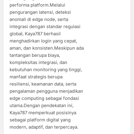
performa platform.Melalui
pengurangan latensi, deteksi
anomali di edge node, serta
integrasi dengan standar regulasi
global, Kaya787 berhasil
menghadirkan login yang cepat,
aman, dan konsisten.Meskipun ada
tantangan berupa biaya,
kompleksitas integrasi, dan
kebutuhan monitoring yang tinggi,
manfaat strategis berupa
resiliensi, keamanan data, serta
pengalaman pengguna menjadikan
edge computing sebagai fondasi
utama.Dengan pendekatan ini,
Kaya787 memperkuat posisinya
sebagai platform digital yang
modern, adaptif, dan terpercaya.