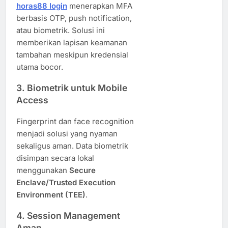
horas88 login
menerapkan MFA
berbasis OTP, push notification,
atau biometrik. Solusi ini
memberikan lapisan keamanan
tambahan meskipun kredensial
utama bocor.
3.
Biometrik untuk Mobile
Access
Fingerprint dan face recognition
menjadi solusi yang nyaman
sekaligus aman. Data biometrik
disimpan secara lokal
menggunakan
Secure
Enclave/Trusted Execution
Environment (TEE)
.
4.
Session Management
Aman