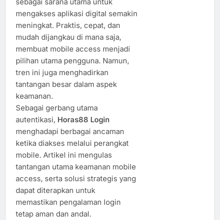
sebagai sarana utama untuk
mengakses aplikasi digital semakin
meningkat. Praktis, cepat, dan
mudah dijangkau di mana saja,
membuat mobile access menjadi
pilihan utama pengguna. Namun,
tren ini juga menghadirkan
tantangan besar dalam aspek
keamanan.
Sebagai gerbang utama
autentikasi,
Horas88 Login
menghadapi berbagai ancaman
ketika diakses melalui perangkat
mobile. Artikel ini mengulas
tantangan utama keamanan mobile
access, serta solusi strategis yang
dapat diterapkan untuk
memastikan pengalaman login
tetap aman dan andal.