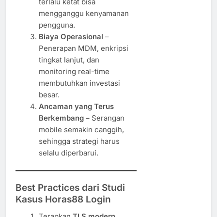
terlalu ketat bisa
mengganggu kenyamanan
pengguna.
Biaya Operasional
–
Penerapan MDM, enkripsi
tingkat lanjut, dan
monitoring real-time
membutuhkan investasi
besar.
Ancaman yang Terus
Berkembang
– Serangan
mobile semakin canggih,
sehingga strategi harus
selalu diperbarui.
Best Practices dari Studi
Kasus Horas88 Login
Terapkan
TLS modern