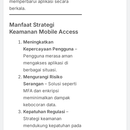
memperbarui aplikasi secara
berkala.
Manfaat Strategi
Keamanan Mobile Access
Meningkatkan
Kepercayaan Pengguna
–
Pengguna merasa aman
mengakses aplikasi di
berbagai situasi.
Mengurangi Risiko
Serangan
– Solusi seperti
MFA dan enkripsi
meminimalkan dampak
kebocoran data.
Kepatuhan Regulasi
–
Strategi keamanan
mendukung kepatuhan pada