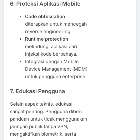
6.
Proteksi Aplikasi Mobile
Code obfuscation
diterapkan untuk mencegah
reverse engineering.
Runtime protection
melindungi aplikasi dari
injeksi kode berbahaya.
Integrasi dengan Mobile
Device Management (MDM)
untuk pengguna enterprise.
7.
Edukasi Pengguna
Selain aspek teknis, edukasi
sangat penting. Pengguna diberi
panduan untuk tidak menggunakan
jaringan publik tanpa VPN,
mengaktifkan biometrik, serta