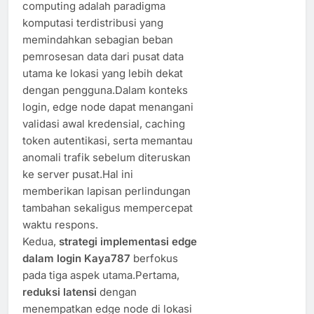
computing adalah paradigma
komputasi terdistribusi yang
memindahkan sebagian beban
pemrosesan data dari pusat data
utama ke lokasi yang lebih dekat
dengan pengguna.Dalam konteks
login, edge node dapat menangani
validasi awal kredensial, caching
token autentikasi, serta memantau
anomali trafik sebelum diteruskan
ke server pusat.Hal ini
memberikan lapisan perlindungan
tambahan sekaligus mempercepat
waktu respons.
Kedua,
strategi implementasi edge
dalam login Kaya787
berfokus
pada tiga aspek utama.Pertama,
reduksi latensi
dengan
menempatkan edge node di lokasi