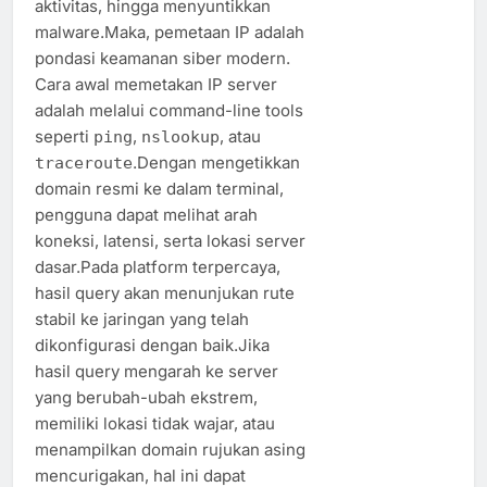
aktivitas, hingga menyuntikkan
malware.Maka, pemetaan IP adalah
pondasi keamanan siber modern.
Cara awal memetakan IP server
adalah melalui command-line tools
seperti
,
, atau
ping
nslookup
.Dengan mengetikkan
traceroute
domain resmi ke dalam terminal,
pengguna dapat melihat arah
koneksi, latensi, serta lokasi server
dasar.Pada platform terpercaya,
hasil query akan menunjukan rute
stabil ke jaringan yang telah
dikonfigurasi dengan baik.Jika
hasil query mengarah ke server
yang berubah-ubah ekstrem,
memiliki lokasi tidak wajar, atau
menampilkan domain rujukan asing
mencurigakan, hal ini dapat