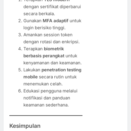
dengan sertifikat diperbarui
secara berkala.
Gunakan
MFA adaptif
untuk
login berisiko tinggi.
Amankan session token
dengan rotasi dan enkripsi.
Terapkan
biometrik
berbasis perangkat
untuk
kenyamanan dan keamanan.
Lakukan
penetration testing
mobile
secara rutin untuk
menemukan celah.
Edukasi pengguna melalui
notifikasi dan panduan
keamanan sederhana.
Kesimpulan