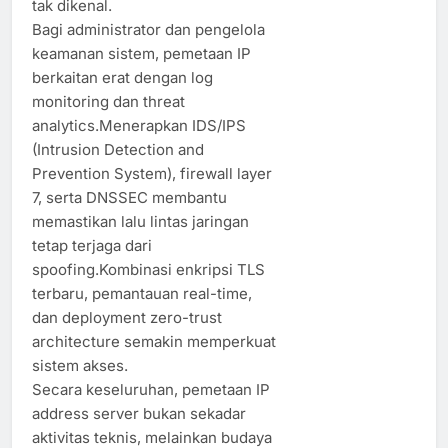
tak dikenal.
Bagi administrator dan pengelola
keamanan sistem, pemetaan IP
berkaitan erat dengan log
monitoring dan threat
analytics.Menerapkan IDS/IPS
(Intrusion Detection and
Prevention System), firewall layer
7, serta DNSSEC membantu
memastikan lalu lintas jaringan
tetap terjaga dari
spoofing.Kombinasi enkripsi TLS
terbaru, pemantauan real-time,
dan deployment zero-trust
architecture semakin memperkuat
sistem akses.
Secara keseluruhan, pemetaan IP
address server bukan sekadar
aktivitas teknis, melainkan budaya