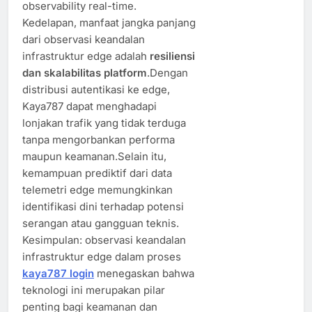
observability real-time.
Kedelapan, manfaat jangka panjang
dari observasi keandalan
infrastruktur edge adalah
resiliensi
dan skalabilitas platform
.Dengan
distribusi autentikasi ke edge,
Kaya787 dapat menghadapi
lonjakan trafik yang tidak terduga
tanpa mengorbankan performa
maupun keamanan.Selain itu,
kemampuan prediktif dari data
telemetri edge memungkinkan
identifikasi dini terhadap potensi
serangan atau gangguan teknis.
Kesimpulan: observasi keandalan
infrastruktur edge dalam proses
kaya787 login
menegaskan bahwa
teknologi ini merupakan pilar
penting bagi keamanan dan