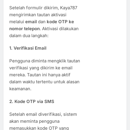
Setelah formulir dikirim, Kaya787
mengirimkan tautan aktivasi
melalui
email
dan
kode OTP ke
nomor telepon
. Aktivasi dilakukan
dalam dua langkah:
1.
Verifikasi Email
Pengguna diminta mengklik tautan
verifikasi yang dikirim ke email
mereka. Tautan ini hanya aktif
dalam waktu tertentu untuk alasan
keamanan.
2.
Kode OTP via SMS
Setelah email diverifikasi, sistem
akan meminta pengguna
memasukkan kode OTP yang