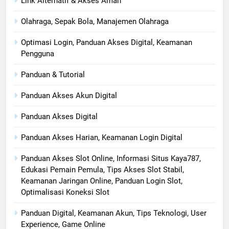
Link Alternatif & Akses Aman
Olahraga, Sepak Bola, Manajemen Olahraga
Optimasi Login, Panduan Akses Digital, Keamanan
Pengguna
Panduan & Tutorial
Panduan Akses Akun Digital
Panduan Akses Digital
Panduan Akses Harian, Keamanan Login Digital
Panduan Akses Slot Online, Informasi Situs Kaya787,
Edukasi Pemain Pemula, Tips Akses Slot Stabil,
Keamanan Jaringan Online, Panduan Login Slot,
Optimalisasi Koneksi Slot
Panduan Digital, Keamanan Akun, Tips Teknologi, User
Experience, Game Online