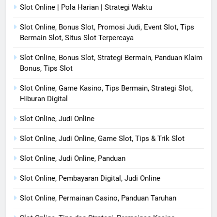
Slot Online | Pola Harian | Strategi Waktu
Slot Online, Bonus Slot, Promosi Judi, Event Slot, Tips
Bermain Slot, Situs Slot Terpercaya
Slot Online, Bonus Slot, Strategi Bermain, Panduan Klaim
Bonus, Tips Slot
Slot Online, Game Kasino, Tips Bermain, Strategi Slot,
Hiburan Digital
Slot Online, Judi Online
Slot Online, Judi Online, Game Slot, Tips & Trik Slot
Slot Online, Judi Online, Panduan
Slot Online, Pembayaran Digital, Judi Online
Slot Online, Permainan Casino, Panduan Taruhan