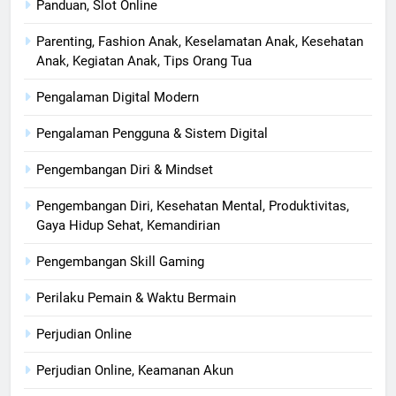
Panduan, Slot Online
Parenting, Fashion Anak, Keselamatan Anak, Kesehatan
Anak, Kegiatan Anak, Tips Orang Tua
Pengalaman Digital Modern
Pengalaman Pengguna & Sistem Digital
Pengembangan Diri & Mindset
Pengembangan Diri, Kesehatan Mental, Produktivitas,
Gaya Hidup Sehat, Kemandirian
Pengembangan Skill Gaming
Perilaku Pemain & Waktu Bermain
Perjudian Online
Perjudian Online, Keamanan Akun