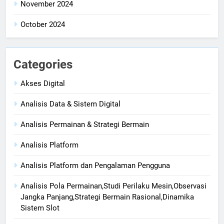
November 2024
October 2024
Categories
Akses Digital
Analisis Data & Sistem Digital
Analisis Permainan & Strategi Bermain
Analisis Platform
Analisis Platform dan Pengalaman Pengguna
Analisis Pola Permainan,Studi Perilaku Mesin,Observasi
Jangka Panjang,Strategi Bermain Rasional,Dinamika
Sistem Slot