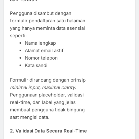
Pengguna disambut dengan
formulir pendaftaran satu halaman
yang hanya meminta data esensial
seperti:
Nama lengkap
Alamat email aktif
Nomor telepon
Kata sandi
Formulir dirancang dengan prinsip
minimal input, maximal clarity
.
Penggunaan placeholder, validasi
real-time, dan label yang jelas
membuat pengguna tidak bingung
saat mengisi data.
2.
Validasi Data Secara Real-Time