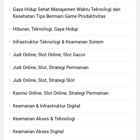
Gaya Hidup Sehat Manajemen Waktu Teknologi dan
Kesehatan Tips Bermain Game Produktivitas
Hiburan, Teknologi, Gaya Hidup
Infrastruktur Teknologi & Keamanan Sistem
Judi Online, Slot Online, Slot Gacor
Judi Online, Slot, Strategi Permainan
Judi Online, Slot, Strategi Slot
Kasino Online, Slot Online, Strategi Permainan
Keamanan & Infrastruktur Digital
Keamanan Akses & Teknologi
Keamanan Akses Digital