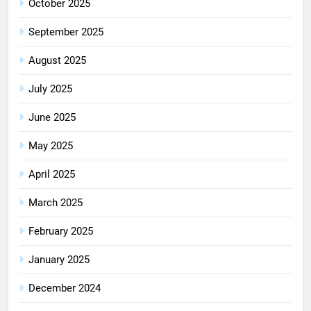
October 2025
September 2025
August 2025
July 2025
June 2025
May 2025
April 2025
March 2025
February 2025
January 2025
December 2024