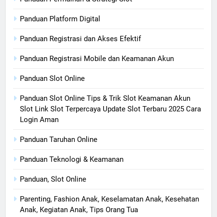
Panduan Platform Digital
Panduan Registrasi dan Akses Efektif
Panduan Registrasi Mobile dan Keamanan Akun
Panduan Slot Online
Panduan Slot Online Tips & Trik Slot Keamanan Akun
Slot Link Slot Terpercaya Update Slot Terbaru 2025 Cara
Login Aman
Panduan Taruhan Online
Panduan Teknologi & Keamanan
Panduan, Slot Online
Parenting, Fashion Anak, Keselamatan Anak, Kesehatan
Anak, Kegiatan Anak, Tips Orang Tua