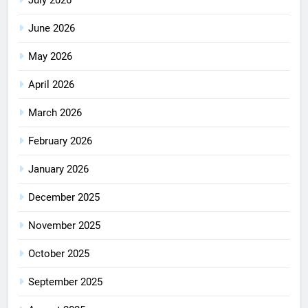
July 2026
June 2026
May 2026
April 2026
March 2026
February 2026
January 2026
December 2025
November 2025
October 2025
September 2025