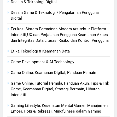
Desain & Teknologi Digital
Desain Game & Teknologi / Pengalaman Pengguna
Digital
Edukasi Sistem Permainan Modern,Arsitektur Platform
Interaktif,UX dan Perjalanan Pengguna,Keamanan Akses
dan Integritas Data,Literasi Risiko dan Kontrol Pengguna
Etika Teknologi & Keamanan Data
Game Development & AI Technology
Game Online, Keamanan Digital, Panduan Pemain
Game Online, Tutorial Pemula, Panduan Akun, Tips & Trik
Game, Keamanan Digital, Strategi Bermain, Hiburan
Interaktif
Gaming Lifestyle, Kesehatan Mental Gamer, Manajemen
Emosi, Hobi & Rekreasi, Mindfulness dalam Gaming