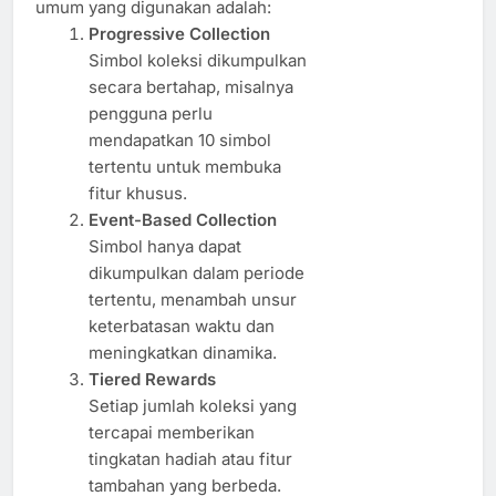
umum yang digunakan adalah:
Progressive Collection
Simbol koleksi dikumpulkan
secara bertahap, misalnya
pengguna perlu
mendapatkan 10 simbol
tertentu untuk membuka
fitur khusus.
Event-Based Collection
Simbol hanya dapat
dikumpulkan dalam periode
tertentu, menambah unsur
keterbatasan waktu dan
meningkatkan dinamika.
Tiered Rewards
Setiap jumlah koleksi yang
tercapai memberikan
tingkatan hadiah atau fitur
tambahan yang berbeda.