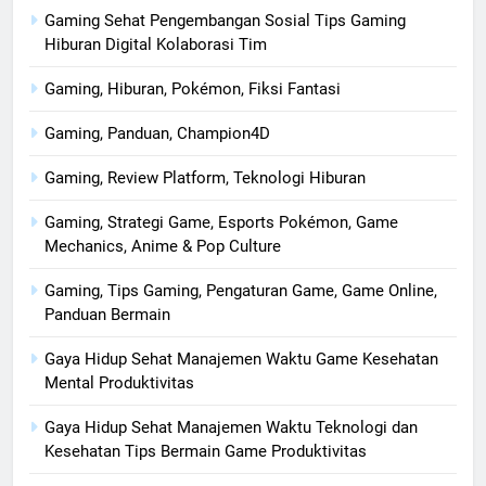
Gaming Sehat Pengembangan Sosial Tips Gaming
Hiburan Digital Kolaborasi Tim
Gaming, Hiburan, Pokémon, Fiksi Fantasi
Gaming, Panduan, Champion4D
Gaming, Review Platform, Teknologi Hiburan
Gaming, Strategi Game, Esports Pokémon, Game
Mechanics, Anime & Pop Culture
Gaming, Tips Gaming, Pengaturan Game, Game Online,
Panduan Bermain
Gaya Hidup Sehat Manajemen Waktu Game Kesehatan
Mental Produktivitas
Gaya Hidup Sehat Manajemen Waktu Teknologi dan
Kesehatan Tips Bermain Game Produktivitas