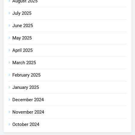
August 2025
July 2025
June 2025
May 2025
April 2025
March 2025
February 2025
January 2025
December 2024
November 2024
October 2024