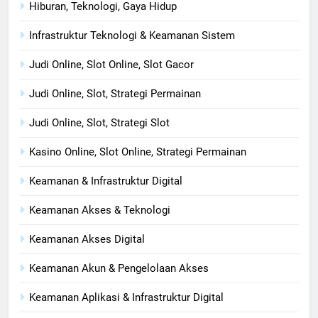
Hiburan, Teknologi, Gaya Hidup
Infrastruktur Teknologi & Keamanan Sistem
Judi Online, Slot Online, Slot Gacor
Judi Online, Slot, Strategi Permainan
Judi Online, Slot, Strategi Slot
Kasino Online, Slot Online, Strategi Permainan
Keamanan & Infrastruktur Digital
Keamanan Akses & Teknologi
Keamanan Akses Digital
Keamanan Akun & Pengelolaan Akses
Keamanan Aplikasi & Infrastruktur Digital