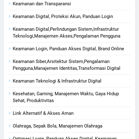
Keamanan dan Transparansi
Keamanan Digital, Proteksi Akun, Panduan Login
Keamanan Digital,Perlindungan Sistem,Infrastruktur
Teknologi,Manajemen Akses,Pengalaman Pengguna
Keamanan Login, Panduan Akses Digital, Brand Online
Keamanan Siber,Arsitektur Sistem,Pengalaman
Pengguna,Manajemen Identitas,Transformasi Digital
Keamanan Teknologi & Infrastruktur Digital
Kesehatan, Gaming, Manajemen Waktu, Gaya Hidup
Sehat, Produktivitas
Link Alternatif & Akses Aman
Olahraga, Sepak Bola, Manajemen Olahraga
Optimasi Login, Panduan Akses Digital, Keamanan