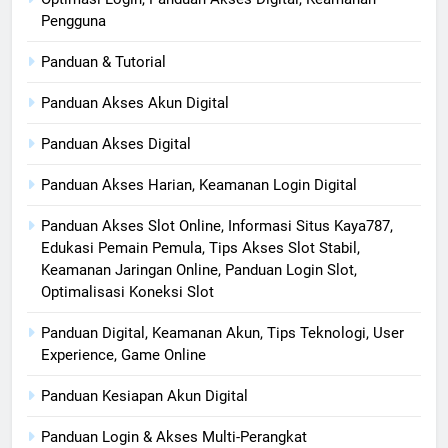
Pengguna
Panduan & Tutorial
Panduan Akses Akun Digital
Panduan Akses Digital
Panduan Akses Harian, Keamanan Login Digital
Panduan Akses Slot Online, Informasi Situs Kaya787,
Edukasi Pemain Pemula, Tips Akses Slot Stabil,
Keamanan Jaringan Online, Panduan Login Slot,
Optimalisasi Koneksi Slot
Panduan Digital, Keamanan Akun, Tips Teknologi, User
Experience, Game Online
Panduan Kesiapan Akun Digital
Panduan Login & Akses Multi-Perangkat