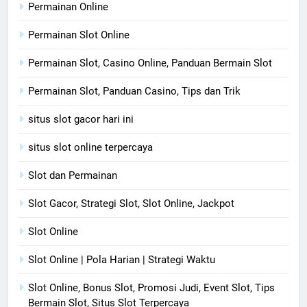
Permainan Online
Permainan Slot Online
Permainan Slot, Casino Online, Panduan Bermain Slot
Permainan Slot, Panduan Casino, Tips dan Trik
situs slot gacor hari ini
situs slot online terpercaya
Slot dan Permainan
Slot Gacor, Strategi Slot, Slot Online, Jackpot
Slot Online
Slot Online | Pola Harian | Strategi Waktu
Slot Online, Bonus Slot, Promosi Judi, Event Slot, Tips
Bermain Slot, Situs Slot Terpercaya