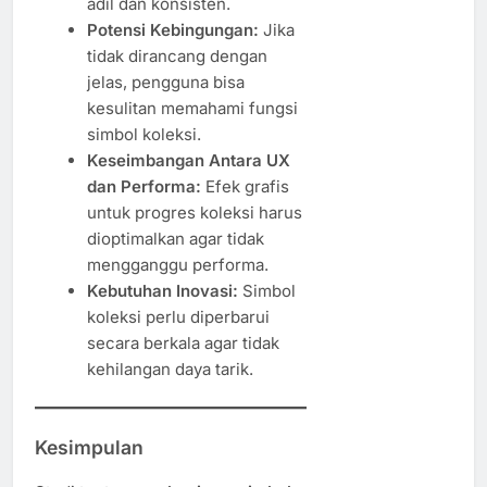
adil dan konsisten.
Potensi Kebingungan:
Jika
tidak dirancang dengan
jelas, pengguna bisa
kesulitan memahami fungsi
simbol koleksi.
Keseimbangan Antara UX
dan Performa:
Efek grafis
untuk progres koleksi harus
dioptimalkan agar tidak
mengganggu performa.
Kebutuhan Inovasi:
Simbol
koleksi perlu diperbarui
secara berkala agar tidak
kehilangan daya tarik.
Kesimpulan