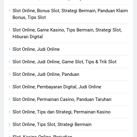
Slot Online, Bonus Slot, Strategi Bermain, Panduan Klaim
Bonus, Tips Slot
Slot Online, Game Kasino, Tips Bermain, Strategi Slot,
Hiburan Digital
Slot Online, Judi Online
Slot Online, Judi Online, Game Slot, Tips & Trik Slot
Slot Online, Judi Online, Panduan
Slot Online, Pembayaran Digital, Judi Online
Slot Online, Permainan Casino, Panduan Taruhan
Slot Online, Tips dan Strategi, Permainan Kasino
Slot Online, Tips Slot, Strategi Bermain