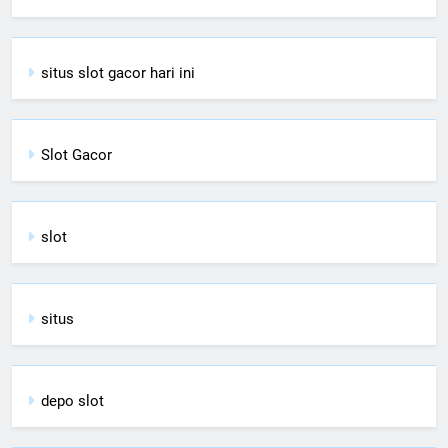
situs slot gacor hari ini
Slot Gacor
slot
situs
depo slot