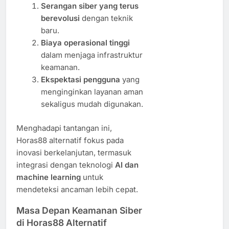
Serangan siber yang terus
berevolusi
dengan teknik
baru.
Biaya operasional tinggi
dalam menjaga infrastruktur
keamanan.
Ekspektasi pengguna
yang
menginginkan layanan aman
sekaligus mudah digunakan.
Menghadapi tantangan ini,
Horas88 alternatif fokus pada
inovasi berkelanjutan, termasuk
integrasi dengan teknologi
AI dan
machine learning
untuk
mendeteksi ancaman lebih cepat.
Masa Depan Keamanan Siber
di Horas88 Alternatif