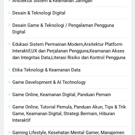
Arsitektur Sistem & Keamanan Jaringan
Desain & Teknologi Digital
Desain Game & Teknologi / Pengalaman Pengguna
Digital
Edukasi Sistem Permainan Modern,Arsitektur Platform
Interaktif,UX dan Perjalanan Pengguna,Keamanan Akses
dan Integritas Data,Literasi Risiko dan Kontrol Pengguna
Etika Teknologi & Keamanan Data
Game Development & AI Technology
Game Online, Keamanan Digital, Panduan Pemain
Game Online, Tutorial Pemula, Panduan Akun, Tips & Trik
Game, Keamanan Digital, Strategi Bermain, Hiburan
Interaktif
Gaming Lifestyle, Kesehatan Mental Gamer, Manajemen