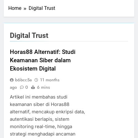
Home
Digital Trust
Digital Trust
Horas88 Alternatif: Studi
Keamanan Siber dalam
Ekosistem Digital
b6bcc5a
11 months
ago
0
6 mins
Artikel ini membahas studi
keamanan siber di Horas88
alternatif, mencakup enkripsi data,
autentikasi berlapis, sistem
monitoring real-time, hingga
strategi menghadapi ancaman