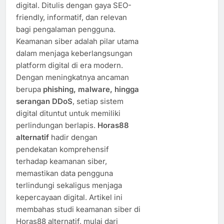
digital. Ditulis dengan gaya SEO-
friendly, informatif, dan relevan
bagi pengalaman pengguna.
Keamanan siber adalah pilar utama
dalam menjaga keberlangsungan
platform digital di era modern.
Dengan meningkatnya ancaman
berupa
phishing, malware, hingga
serangan DDoS
, setiap sistem
digital dituntut untuk memiliki
perlindungan berlapis.
Horas88
alternatif
hadir dengan
pendekatan komprehensif
terhadap keamanan siber,
memastikan data pengguna
terlindungi sekaligus menjaga
kepercayaan digital. Artikel ini
membahas studi keamanan siber di
Horas88 alternatif, mulai dari