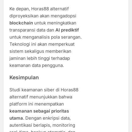
Ke depan, Horas88 alternatif
diproyeksikan akan mengadopsi
blockchain
untuk meningkatkan
transparansi data dan
AI prediktif
untuk menganalisis pola serangan.
Teknologi ini akan memperkuat
sistem sekaligus memberikan
jaminan lebih tinggi terhadap
keamanan data pengguna.
Kesimpulan
Studi keamanan siber di Horas88
alternatif menunjukkan bahwa
platform ini menempatkan
keamanan sebagai prioritas
utama
. Dengan enkripsi data,
autentikasi berlapis, monitoring