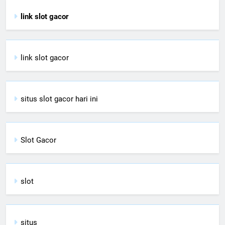
link slot gacor
link slot gacor
situs slot gacor hari ini
Slot Gacor
slot
situs