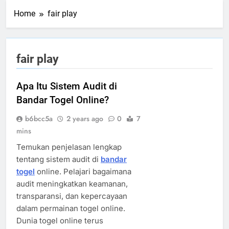
Home
fair play
fair play
Apa Itu Sistem Audit di
Bandar Togel Online?
b6bcc5a
2 years ago
0
7
mins
Temukan penjelasan lengkap
tentang sistem audit di
bandar
togel
online. Pelajari bagaimana
audit meningkatkan keamanan,
transparansi, dan kepercayaan
dalam permainan togel online.
Dunia togel online terus