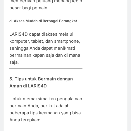
memberikan peluang menang lebih
besar bagi pemain.
d.
Akses Mudah di Berbagai Perangkat
LARIS4D dapat diakses melalui
komputer, tablet, dan smartphone,
sehingga Anda dapat menikmati
permainan kapan saja dan di mana
saja.
5.
Tips untuk Bermain dengan
Aman di LARIS4D
Untuk memaksimalkan pengalaman
bermain Anda, berikut adalah
beberapa tips keamanan yang bisa
Anda terapkan: