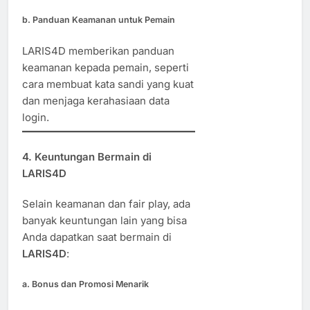
b.
Panduan Keamanan untuk Pemain
LARIS4D memberikan panduan
keamanan kepada pemain, seperti
cara membuat kata sandi yang kuat
dan menjaga kerahasiaan data
login.
4.
Keuntungan Bermain di
LARIS4D
Selain keamanan dan fair play, ada
banyak keuntungan lain yang bisa
Anda dapatkan saat bermain di
LARIS4D
:
a.
Bonus dan Promosi Menarik