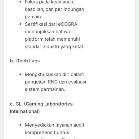
Fokus pada keamanan,
keadilan, dan perlindungan
pemain.
Sertifikasi dari eCOGRA
menunjukkan bahwa
platform telah memenuhi
standar industri yang ketat.
b. iTech Labs
Mengkhususkan diri dalam
pengujian RNG dan evaluasi
sistem permainan.
c. GLI
(Gaming Laboratories
International)
Menyediakan layanan audit
komprehensif untuk