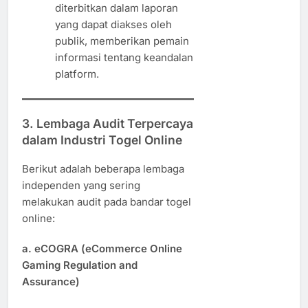
diterbitkan dalam laporan
yang dapat diakses oleh
publik, memberikan pemain
informasi tentang keandalan
platform.
3. Lembaga Audit Terpercaya
dalam Industri Togel Online
Berikut adalah beberapa lembaga
independen yang sering
melakukan audit pada bandar togel
online:
a. eCOGRA
(eCommerce Online
Gaming Regulation and
Assurance)