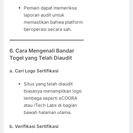
Pemain dapat memeriksa
laporan audit untuk
memastikan bahwa platform
beroperasi secara sah.
6. Cara Mengenali Bandar
Togel yang Telah Diaudit
a. Cari Logo Sertifikasi
Situs yang telah diaudit
biasanya menampilkan logo
lembaga seperti eCOGRA
atau iTech Labs di bagian
bawah halaman utama.
b. Verifikasi Sertifikasi