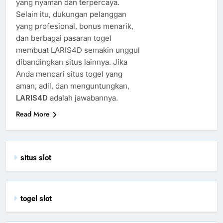
yang nyaman dan terpercaya.
Selain itu, dukungan pelanggan
yang profesional, bonus menarik,
dan berbagai pasaran togel
membuat LARIS4D semakin unggul
dibandingkan situs lainnya. Jika
Anda mencari situs togel yang
aman, adil, dan menguntungkan,
LARIS4D
adalah jawabannya.
Read More
situs slot
togel slot