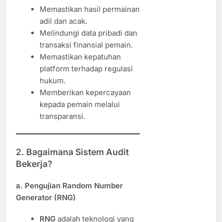
Memastikan hasil permainan
adil dan acak.
Melindungi data pribadi dan
transaksi finansial pemain.
Memastikan kepatuhan
platform terhadap regulasi
hukum.
Memberikan kepercayaan
kepada pemain melalui
transparansi.
2. Bagaimana Sistem Audit
Bekerja?
a. Pengujian Random Number
Generator (RNG)
RNG
adalah teknologi yang