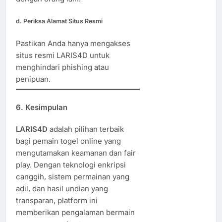
d.
Periksa Alamat Situs Resmi
Pastikan Anda hanya mengakses
situs resmi LARIS4D untuk
menghindari phishing atau
penipuan.
6.
Kesimpulan
LARIS4D
adalah pilihan terbaik
bagi pemain togel online yang
mengutamakan keamanan dan fair
play. Dengan teknologi enkripsi
canggih, sistem permainan yang
adil, dan hasil undian yang
transparan, platform ini
memberikan pengalaman bermain