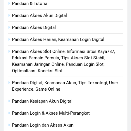
Panduan & Tutorial
Panduan Akses Akun Digital
Panduan Akses Digital
Panduan Akses Harian, Keamanan Login Digital
Panduan Akses Slot Online, Informasi Situs Kaya787,
Edukasi Pemain Pemula, Tips Akses Slot Stabil,
Keamanan Jaringan Online, Panduan Login Slot,
Optimalisasi Koneksi Slot
Panduan Digital, Keamanan Akun, Tips Teknologi, User
Experience, Game Online
Panduan Kesiapan Akun Digital
Panduan Login & Akses Multi-Perangkat
Panduan Login dan Akses Akun