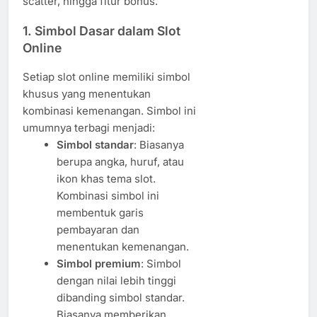
scatter, hingga fitur bonus.
1. Simbol Dasar dalam Slot
Online
Setiap slot online memiliki simbol
khusus yang menentukan
kombinasi kemenangan. Simbol ini
umumnya terbagi menjadi:
Simbol standar
: Biasanya
berupa angka, huruf, atau
ikon khas tema slot.
Kombinasi simbol ini
membentuk garis
pembayaran dan
menentukan kemenangan.
Simbol premium
: Simbol
dengan nilai lebih tinggi
dibanding simbol standar.
Biasanya memberikan