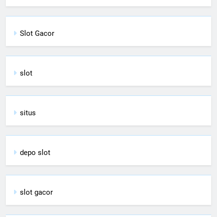
Slot Gacor
slot
situs
depo slot
slot gacor