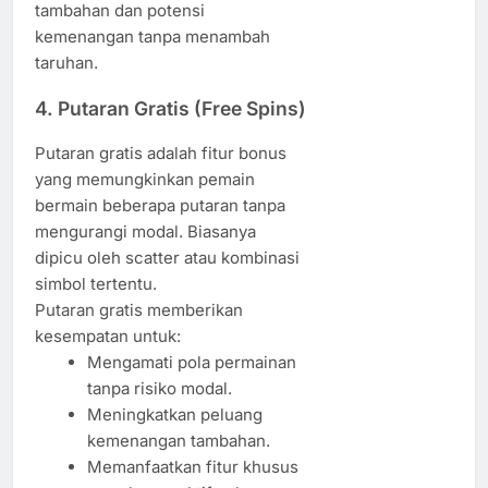
tambahan dan potensi
kemenangan tanpa menambah
taruhan.
4. Putaran Gratis (Free Spins)
Putaran gratis adalah fitur bonus
yang memungkinkan pemain
bermain beberapa putaran tanpa
mengurangi modal. Biasanya
dipicu oleh scatter atau kombinasi
simbol tertentu.
Putaran gratis memberikan
kesempatan untuk:
Mengamati pola permainan
tanpa risiko modal.
Meningkatkan peluang
kemenangan tambahan.
Memanfaatkan fitur khusus