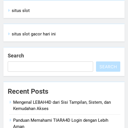
situs slot
situs slot gacor hari ini
Search
SEARCH
Recent Posts
Mengenal LEBAH4D dari Sisi Tampilan, Sistem, dan
Kemudahan Akses
Panduan Memahami TIARA4D Login dengan Lebih
Aman