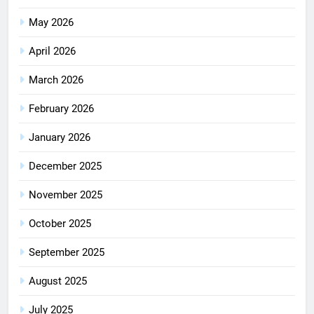
May 2026
April 2026
March 2026
February 2026
January 2026
December 2025
November 2025
October 2025
September 2025
August 2025
July 2025