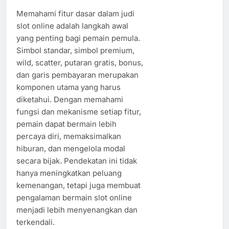
Memahami fitur dasar dalam judi
slot online adalah langkah awal
yang penting bagi pemain pemula.
Simbol standar, simbol premium,
wild, scatter, putaran gratis, bonus,
dan garis pembayaran merupakan
komponen utama yang harus
diketahui. Dengan memahami
fungsi dan mekanisme setiap fitur,
pemain dapat bermain lebih
percaya diri, memaksimalkan
hiburan, dan mengelola modal
secara bijak. Pendekatan ini tidak
hanya meningkatkan peluang
kemenangan, tetapi juga membuat
pengalaman bermain slot online
menjadi lebih menyenangkan dan
terkendali.