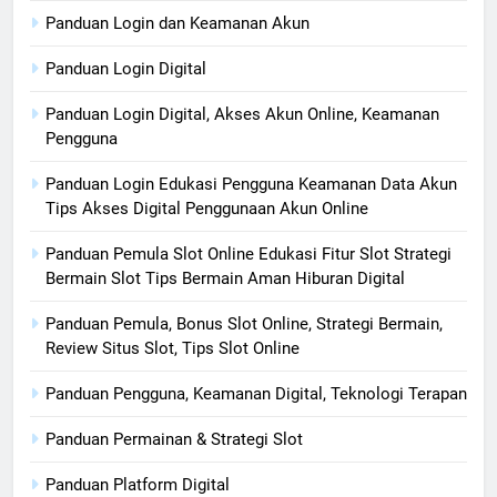
Panduan Login dan Keamanan Akun
Panduan Login Digital
Panduan Login Digital, Akses Akun Online, Keamanan
Pengguna
Panduan Login Edukasi Pengguna Keamanan Data Akun
Tips Akses Digital Penggunaan Akun Online
Panduan Pemula Slot Online Edukasi Fitur Slot Strategi
Bermain Slot Tips Bermain Aman Hiburan Digital
Panduan Pemula, Bonus Slot Online, Strategi Bermain,
Review Situs Slot, Tips Slot Online
Panduan Pengguna, Keamanan Digital, Teknologi Terapan
Panduan Permainan & Strategi Slot
Panduan Platform Digital