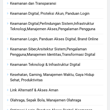
Keamanan dan Transparansi
Keamanan Digital, Proteksi Akun, Panduan Login
Keamanan Digital,Perlindungan Sistem,Infrastruktur
Teknologi,Manajemen Akses,Pengalaman Pengguna
Keamanan Login, Panduan Akses Digital, Brand Online
Keamanan Siber,Arsitektur Sistem,Pengalaman
Pengguna,Manajemen Identitas,Transformasi Digital
Keamanan Teknologi & Infrastruktur Digital
Kesehatan, Gaming, Manajemen Waktu, Gaya Hidup
Sehat, Produktivitas
Link Alternatif & Akses Aman
Olahraga, Sepak Bola, Manajemen Olahraga