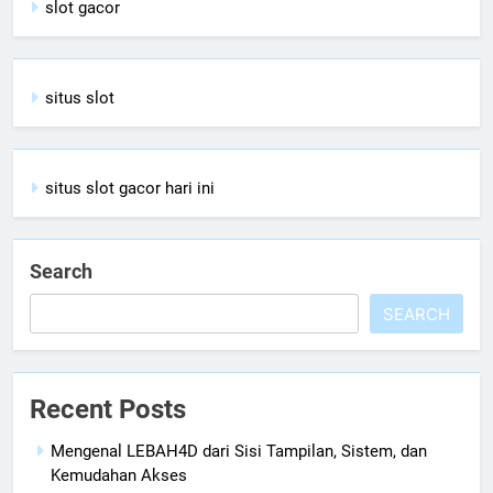
slot gacor
situs slot
situs slot gacor hari ini
Search
SEARCH
Recent Posts
Mengenal LEBAH4D dari Sisi Tampilan, Sistem, dan
Kemudahan Akses