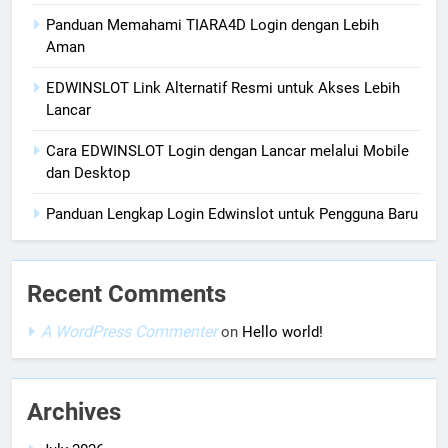
Panduan Memahami TIARA4D Login dengan Lebih
Aman
EDWINSLOT Link Alternatif Resmi untuk Akses Lebih
Lancar
Cara EDWINSLOT Login dengan Lancar melalui Mobile
dan Desktop
Panduan Lengkap Login Edwinslot untuk Pengguna Baru
Recent Comments
A WordPress Commenter
on
Hello world!
Archives