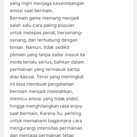
yang ingin menjaga keseimbangan
emosi saat bermain.
Bermain game memang menjadi
salah satu cara paling populer
untuk melepas penat, bersenang-
senang, dan terhubung dengan
teman. Namun, tidak sedikit
pemain yang tanpa sadar masuk ke
mode terlalu serius, bahkan dalam
permainan yang termasuk santai
atau kasual. Tensi yang meningkat
ini bisa membuat pengalaman
bermain menjadi melelahkan,
memicu emosi yang tidak stabil,
hingga menghilangkan rasa enjoy
saat bermain. Karena itu, penting
untuk memahami bagaimana cara
mengurangi intensitas permainan
dan menjaga permainan tetap