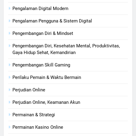
Pengalaman Digital Modern
Pengalaman Pengguna & Sistem Digital
Pengembangan Diri & Mindset
Pengembangan Diri, Kesehatan Mental, Produktivitas,
Gaya Hidup Sehat, Kemandirian
Pengembangan Skill Gaming
Perilaku Pemain & Waktu Bermain
Perjudian Online
Perjudian Online, Keamanan Akun
Permainan & Strategi
Permainan Kasino Online