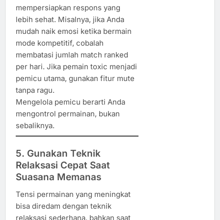
mempersiapkan respons yang
lebih sehat. Misalnya, jika Anda
mudah naik emosi ketika bermain
mode kompetitif, cobalah
membatasi jumlah match ranked
per hari. Jika pemain toxic menjadi
pemicu utama, gunakan fitur mute
tanpa ragu.
Mengelola pemicu berarti Anda
mengontrol permainan, bukan
sebaliknya.
5. Gunakan Teknik
Relaksasi Cepat Saat
Suasana Memanas
Tensi permainan yang meningkat
bisa diredam dengan teknik
relaksasi sederhana, bahkan saat