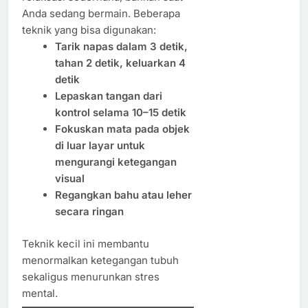
Anda sedang bermain. Beberapa
teknik yang bisa digunakan:
Tarik napas dalam 3 detik,
tahan 2 detik, keluarkan 4
detik
Lepaskan tangan dari
kontrol selama 10–15 detik
Fokuskan mata pada objek
di luar layar untuk
mengurangi ketegangan
visual
Regangkan bahu atau leher
secara ringan
Teknik kecil ini membantu
menormalkan ketegangan tubuh
sekaligus menurunkan stres
mental.