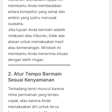
membantu Anda membedakan
antara kompetisi yang sehat dan
ambisi yang justru merusak
suasana.
Jika tujuan Anda bermain adalah
relaksasi atau hiburan, tidak ada
alasan untuk memaksakan hasil
atau kemenangan. Mindset ini
membantu Anda menerima situasi
dengan lebih ringan.
2. Atur Tempo Bermain
Sesuai Kenyamanan
Terkadang tensi muncul karena
ritme permainan yang terlalu
cepat, atau karena Anda
memaksakan diri untuk terus