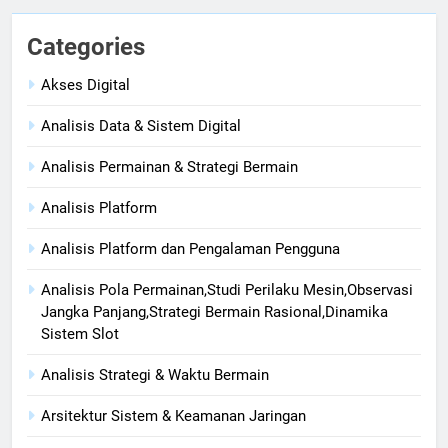
Categories
Akses Digital
Analisis Data & Sistem Digital
Analisis Permainan & Strategi Bermain
Analisis Platform
Analisis Platform dan Pengalaman Pengguna
Analisis Pola Permainan,Studi Perilaku Mesin,Observasi
Jangka Panjang,Strategi Bermain Rasional,Dinamika
Sistem Slot
Analisis Strategi & Waktu Bermain
Arsitektur Sistem & Keamanan Jaringan