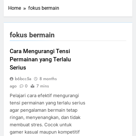
Home
fokus bermain
fokus bermain
Cara Mengurangi Tensi
Permainan yang Terlalu
Serius
b6bcc5a
8 months
ago
0
7 mins
Pelajari cara efektif mengurangi
tensi permainan yang terlalu serius
agar pengalaman bermain tetap
ringan, menyenangkan, dan tidak
membuat stres. Cocok untuk
gamer kasual maupun kompetitif