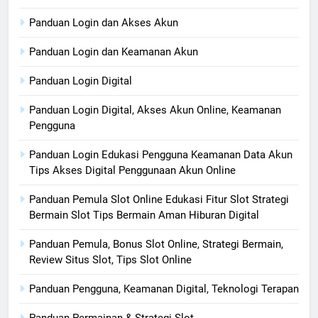
Panduan Login dan Akses Akun
Panduan Login dan Keamanan Akun
Panduan Login Digital
Panduan Login Digital, Akses Akun Online, Keamanan
Pengguna
Panduan Login Edukasi Pengguna Keamanan Data Akun
Tips Akses Digital Penggunaan Akun Online
Panduan Pemula Slot Online Edukasi Fitur Slot Strategi
Bermain Slot Tips Bermain Aman Hiburan Digital
Panduan Pemula, Bonus Slot Online, Strategi Bermain,
Review Situs Slot, Tips Slot Online
Panduan Pengguna, Keamanan Digital, Teknologi Terapan
Panduan Permainan & Strategi Slot