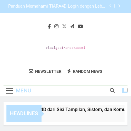
Skip
EDWINSLOT Link Alternatif Resmi untuk Akses
to
Lebih Lancar
content
Cara EDWINSLOT Login dengan Lancar melalui
Mobile dan Desktop
Mengenal LEBAH4D dari Sisi Tampilan, Sistem,
dan Kemudahan Akses
Panduan Memahami TIARA4D Login dengan Lebih
Aman
EDWINSLOT Link Alternatif Resmi untuk Akses
Lebih Lancar
Elazig Satranç
Belajar Catur Di Elazig Satranç Akademi,
Cara EDWINSLOT Login dengan Lancar melalui
NEWSLETTER
RANDOM NEWS
Akademi
Mobile dan Desktop
Pusat Pelatihan Untuk Pemain Catur Semua
Level.
MENU
engenal LEBAH4D dari Sisi Tampilan, Sistem, dan Kemudaha
HEADLINES
 Weeks Ago