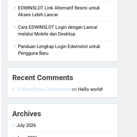
EDWINSLOT Link Alternatif Resmi untuk
Akses Lebih Lancar
Cara EDWINSLOT Login dengan Lancar
melalui Mobile dan Desktop
Panduan Lengkap Login Edwinslot untuk
Pengguna Baru
Recent Comments
A WordPress Commenter
on
Hello world!
Archives
July 2026