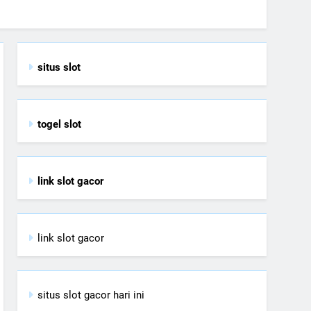
situs slot
togel slot
link slot gacor
link slot gacor
situs slot gacor hari ini