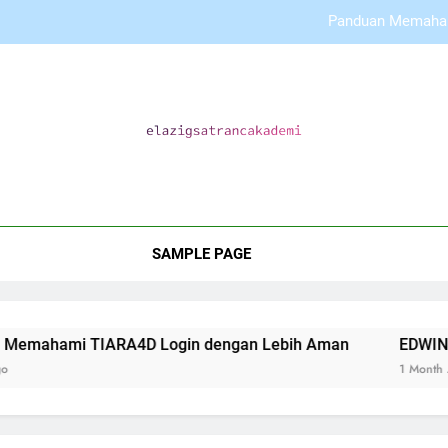
Panduan Memaham
EDWINSLOT Link Alter
Cara EDWINSLOT Login denga
Mengenal LEBAH4D dari Sisi Ta
zig Satranç Akademi
Panduan Memaham
tur Di Elazig Satranç Akademi, Pusat Pelatihan Untuk Pemain C
EDWINSLOT Link Alter
SAMPLE PAGE
Cara EDWINSLOT Login denga
TIARA4D Login dengan Lebih Aman
EDWINSLOT Link Al
1 Month Ago