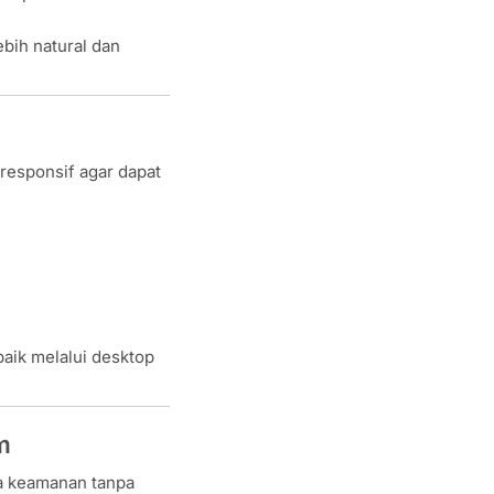
ebih natural dan
 responsif agar dapat
aik melalui desktop
m
ga keamanan tanpa