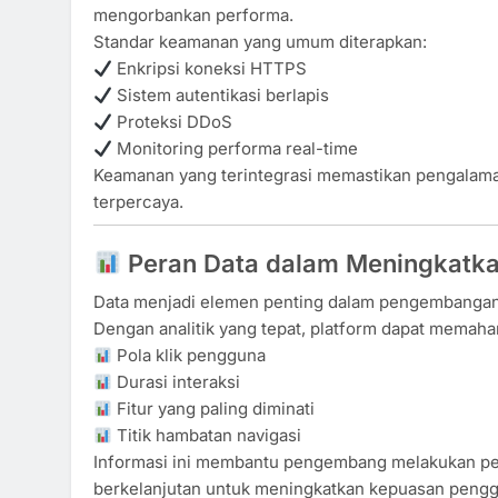
mengorbankan performa.
Standar keamanan yang umum diterapkan:
Enkripsi koneksi HTTPS
Sistem autentikasi berlapis
Proteksi DDoS
Monitoring performa real-time
Keamanan yang terintegrasi memastikan pengalam
terpercaya.
Peran Data dalam Meningkatkan
Data menjadi elemen penting dalam pengembangan fi
Dengan analitik yang tepat, platform dapat memaha
Pola klik pengguna
Durasi interaksi
Fitur yang paling diminati
Titik hambatan navigasi
Informasi ini membantu pengembang melakukan pe
berkelanjutan untuk meningkatkan kepuasan peng