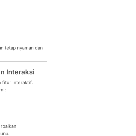
an tetap nyaman dan
 Interaksi
tur interaktif.
mi:
rbaikan
guna.