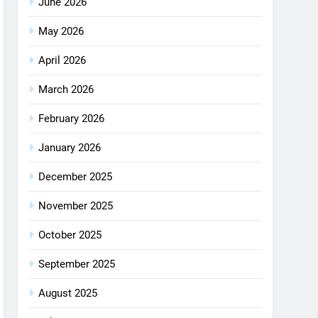
June 2026
May 2026
April 2026
March 2026
February 2026
January 2026
December 2025
November 2025
October 2025
September 2025
August 2025